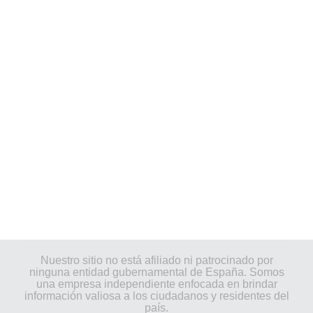
Nuestro sitio no está afiliado ni patrocinado por
ninguna entidad gubernamental de España. Somos
una empresa independiente enfocada en brindar
información valiosa a los ciudadanos y residentes del
país.