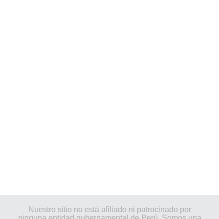
Nuestro sitio no está afiliado ni patrocinado por
ninguna entidad gubernamental de Perú. Somos una