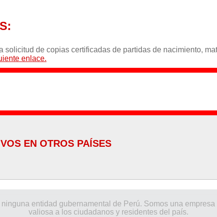
.
S:
a solicitud de copias certificadas de partidas de nacimiento, m
uiente enlace.
VOS EN OTROS PAÍSES
•
EE.UU. (en español)
•
E
 por ninguna entidad gubernamental de Perú. Somos una empresa
•
Argentina
•
Br
valiosa a los ciudadanos y residentes del país.