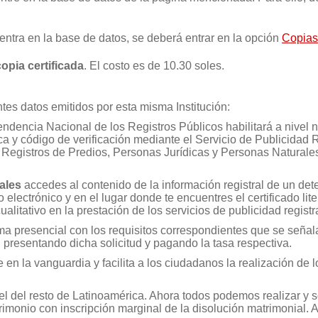
entra en la base de datos, se deberá entrar en la opción
Copias 
copia certificada
. El costo es de 10.30 soles.
s datos emitidos por esta misma Institución:
tendencia Nacional de los Registros Públicos habilitará a nivel n
nica y código de verificación mediante el Servicio de Publicidad 
 los Registros de Predios, Personas Jurídicas y Personas Naturale
rales
accedes al contenido de la información registral de un dete
o electrónico y en el lugar donde te encuentres el certificado li
alitativo en la prestación de los servicios de publicidad registra
ma presencial con los requisitos correspondientes que se señala 
, presentando dicha solicitud y pagando la tasa respectiva.
n la vanguardia y facilita a los ciudadanos la realización de l
vel del resto de Latinoamérica. Ahora todos podemos realizar y sol
trimonio con inscripción marginal de la disolución matrimonial.