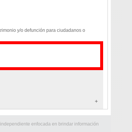
atrimonio y/o defunción para ciudadanos o
spaña
 independiente enfocada en brindar información
asil