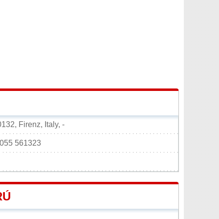
32, Firenz, Italy, -
 055 561323
RÚ