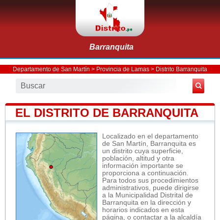
Barranquita
Departamento de San Martín
>
Provincia de Lamas
>
Distrito Barranquita
EL DISTRITO DE BARRANQUITA
Localizado en el departamento
de San Martín, Barranquita es
un distrito cuya superficie,
población, altitud y otra
información importante se
proporciona a continuación.
Para todos sus procedimientos
administrativos, puede dirigirse
a la Municipalidad Distrital de
Barranquita en la dirección y
horarios indicados en esta
página, o contactar a la alcaldía