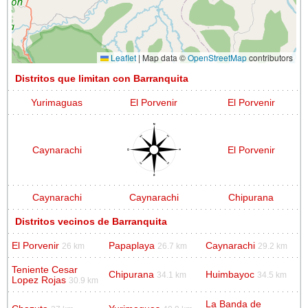
Leaflet
|
Map data ©
OpenStreetMap
contributors
Distritos que limitan con Barranquita
Yurimaguas
El Porvenir
El Porvenir
Caynarachi
El Porvenir
Caynarachi
Caynarachi
Chipurana
Distritos vecinos de Barranquita
El Porvenir
Papaplaya
Caynarachi
26 km
26.7 km
29.2 km
Teniente Cesar
Chipurana
Huimbayoc
34.1 km
34.5 km
Lopez Rojas
30.9 km
La Banda de