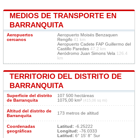
MEDIOS DE TRANSPORTE EN
BARRANQUITA
Aeropuertos
Aeropuerto Moisés Benzaquen
cercanos
Rengifo
41 km
Aeropuerto Cadete FAP Guillermo del
Castillo Paredes
47.2 km
Aeródromo Juan Simons Vela
126.4
km
TERRITORIO DEL DISTRITO DE
BARRANQUITA
Superficie del distrito
107 500 hectáreas
de Barranquita
1075,00 km²
(415,06 sq mi)
Altitud del distrito de
173 metros de altitud
Barranquita
Coordenadas
Latitud:
-6.25222
geográficas
Longitud:
-76.0333
Latitud:
6° 15' 8'' Sur