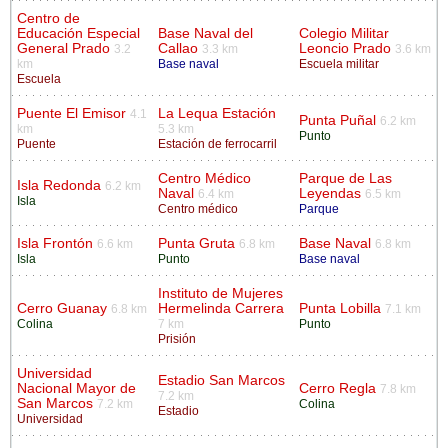
Centro de
Educación Especial
Base Naval del
Colegio Militar
General Prado
Callao
Leoncio Prado
3.2
3.3 km
3.6 km
km
Base naval
Escuela militar
Escuela
Puente El Emisor
La Lequa Estación
4.1
Punta Puñal
6.2 km
km
5.3 km
Punto
Puente
Estación de ferrocarril
Centro Médico
Parque de Las
Isla Redonda
6.2 km
Naval
Leyendas
6.4 km
6.5 km
Isla
Centro médico
Parque
Isla Frontón
Punta Gruta
Base Naval
6.6 km
6.8 km
6.8 km
Isla
Punto
Base naval
Instituto de Mujeres
Cerro Guanay
Hermelinda Carrera
Punta Lobilla
6.8 km
7.1 km
Colina
7 km
Punto
Prisión
Universidad
Estadio San Marcos
Nacional Mayor de
Cerro Regla
7.8 km
7.2 km
San Marcos
7.2 km
Colina
Estadio
Universidad