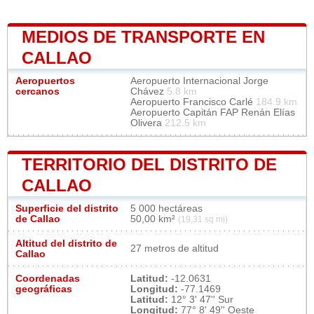
MEDIOS DE TRANSPORTE EN
CALLAO
Aeropuertos
Aeropuerto Internacional Jorge
cercanos
Chávez
5.8 km
Aeropuerto Francisco Carlé
184.9 km
Aeropuerto Capitán FAP Renán Elías
Olivera
212.5 km
TERRITORIO DEL DISTRITO DE
CALLAO
Superficie del distrito
5 000 hectáreas
de Callao
50,00 km²
(19,31 sq mi)
Altitud del distrito de
27 metros de altitud
Callao
Coordenadas
Latitud:
-12.0631
geográficas
Longitud:
-77.1469
Latitud:
12° 3' 47'' Sur
Longitud:
77° 8' 49'' Oeste