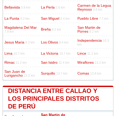
Carmen de la Legua
Bellavista
La Perla
0.9 km
2.6 km
Reynoso
3.6 km
La Punta
San Miguel
Pueblo Libre
4.3 km
6.4 km
7.7 km
Magdalena Del Mar
San Martin de
Breña
8.2 km
Porres
7.9 km
8.2 km
Independencia
10.3
Jesus Maria
Los Olivos
9.3 km
9.4 km
km
Lima
La Victoria
Lince
10.7 km
10.7 km
11.1 km
Rimac
San Isidro
Miraflores
11.2 km
11.4 km
13.2 km
San Juan de
Surquillo
Comas
13.7 km
13.8 km
Lurigancho
13.2 km
DISTANCIA ENTRE CALLAO Y
LOS PRINCIPALES DISTRITOS
DE PERÚ
San Martin de