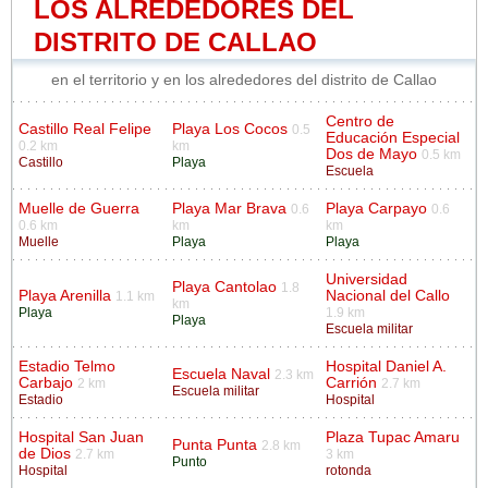
LOS ALREDEDORES DEL
DISTRITO DE CALLAO
en el territorio y en los alrededores del distrito de Callao
Centro de
Castillo Real Felipe
Playa Los Cocos
0.5
Educación Especial
0.2 km
km
Dos de Mayo
0.5 km
Castillo
Playa
Escuela
Muelle de Guerra
Playa Mar Brava
Playa Carpayo
0.6
0.6
0.6 km
km
km
Muelle
Playa
Playa
Universidad
Playa Cantolao
1.8
Playa Arenilla
Nacional del Callo
1.1 km
km
Playa
1.9 km
Playa
Escuela militar
Estadio Telmo
Hospital Daniel A.
Escuela Naval
2.3 km
Carbajo
Carrión
2 km
2.7 km
Escuela militar
Estadio
Hospital
Hospital San Juan
Plaza Tupac Amaru
Punta Punta
2.8 km
de Dios
2.7 km
3 km
Punto
Hospital
rotonda