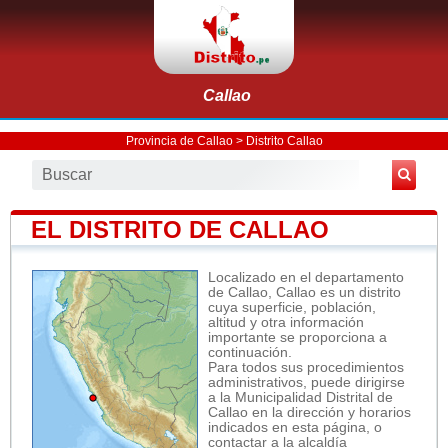
Callao
Provincia de Callao
>
Distrito Callao
EL DISTRITO DE CALLAO
Localizado en el departamento
de Callao, Callao es un distrito
cuya superficie, población,
altitud y otra información
importante se proporciona a
continuación.
Para todos sus procedimientos
administrativos, puede dirigirse
a la Municipalidad Distrital de
Callao en la dirección y horarios
indicados en esta página, o
contactar a la alcaldía