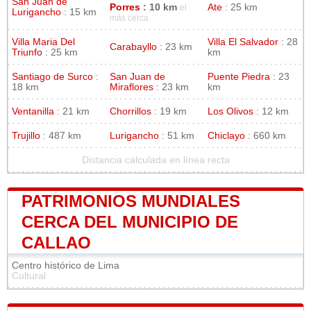
San Juan de
Porres
: 10 km
Ate
: 25 km
el
Lurigancho
: 15 km
más cerca
Villa Maria Del
Villa El Salvador
: 28
Carabayllo
: 23 km
Triunfo
: 25 km
km
Santiago de Surco
:
San Juan de
Puente Piedra
: 23
18 km
Miraflores
: 23 km
km
Ventanilla
: 21 km
Chorrillos
: 19 km
Los Olivos
: 12 km
Trujillo
: 487 km
Lurigancho
: 51 km
Chiclayo
: 660 km
Distancia calculada en línea recta
PATRIMONIOS MUNDIALES
CERCA DEL MUNICIPIO DE
CALLAO
Centro histórico de Lima
Cultural