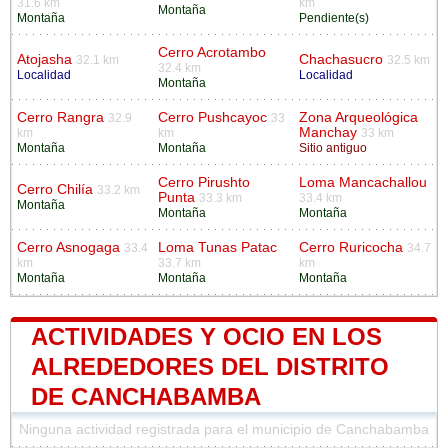
31.6 km
km
Montaña
Montaña
Pendiente(s)
Cerro Acrotambo
Atojasha
Chachasucro
32.1 km
32.5 km
32.4 km
Localidad
Localidad
Montaña
Cerro Rangra
Cerro Pushcayoc
Zona Arqueológica
32.9
33
Manchay
km
km
33 km
Montaña
Montaña
Sitio antiguo
Cerro Pirushto
Loma Mancachallou
Cerro Chilía
33.2 km
Punta
33.3 km
33.4 km
Montaña
Montaña
Montaña
Cerro Asnogaga
Loma Tunas Patac
Cerro Ruricocha
33.4
34.7
km
33.7 km
km
Montaña
Montaña
Montaña
ACTIVIDADES Y OCIO EN LOS
ALREDEDORES DEL DISTRITO
DE CANCHABAMBA
Ninguna actividad registrada para el municipio de Canchabamba