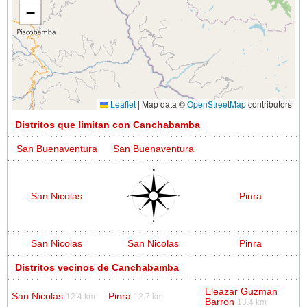
−
Leaflet
|
Map data ©
OpenStreetMap
contributors
Distritos que limitan con Canchabamba
San Buenaventura
San Buenaventura
San Nicolas
Pinra
San Nicolas
San Nicolas
Pinra
Distritos vecinos de Canchabamba
Eleazar Guzman
San Nicolas
Pinra
12.4 km
12.7 km
Barron
13.4 km