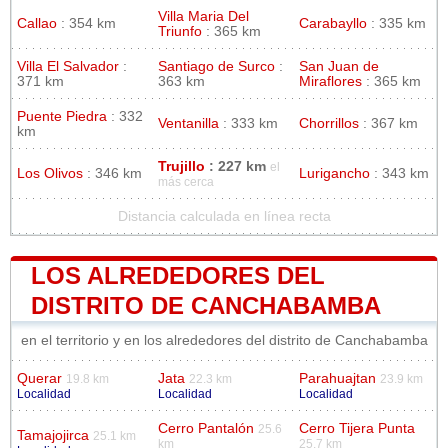
Villa Maria Del
Callao
: 354 km
Carabayllo
: 335 km
Triunfo
: 365 km
Villa El Salvador
:
Santiago de Surco
:
San Juan de
371 km
363 km
Miraflores
: 365 km
Puente Piedra
: 332
Ventanilla
: 333 km
Chorrillos
: 367 km
km
Trujillo
: 227 km
el
Los Olivos
: 346 km
Lurigancho
: 343 km
más cerca
Distancia calculada en línea recta
LOS ALREDEDORES DEL
DISTRITO DE CANCHABAMBA
en el territorio y en los alrededores del distrito de Canchabamba
Querar
Jata
Parahuajtan
19.8 km
22.3 km
23.9 km
Localidad
Localidad
Localidad
Cerro Pantalón
Cerro Tijera Punta
25.6
Tamajojirca
25.1 km
km
25.7 km