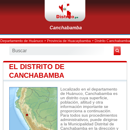
Canchabamba
Departamento de Huánuco
>
Provincia de Huacaybamba
>
Distrito Canchabamba
EL DISTRITO DE
CANCHABAMBA
Localizado en el departamento
de Huánuco, Canchabamba es
un distrito cuya superficie,
población, altitud y otra
información importante se
proporciona a continuación.
Para todos sus procedimientos
administrativos, puede dirigirse
a la Municipalidad Distrital de
Canchabamba en la dirección y