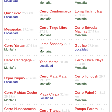
Localidad
Montaña
Montaña
Cerro Condormarca
Loma Hichihuilca
Quichiucro
25.9 km
26 km
26.3 km
Localidad
Montaña
Montaña
Cerro Tingo Libre
Cerro Bóveda
Mesapatac
27.1 km
Machay
27.2 km
27.4 km
Localidad
Montaña
Montaña
Loma Shashay
27.7
Cerro Yarcan
Guellco
27.6 km
27.9 km
km
Montaña
Localidad
Montaña
Cerro Padregaga
Cerro Chica Playa
28
Yana Marca
28 km
km
28.3 km
Localidad
Montaña
Montaña
Cerro Mata Mata
Cerro Tongosh
29.7
Urpai Puquio
28.4 km
29.3 km
km
Localidad
Montaña
Montaña
Cerro Pishtac Cucho
Cerro Pabellón
31.6
Playa Chilpa
31 km
29.9 km
km
Localidad
Montaña
Montaña
Cerro Huascacocha
Pampa Parará
31.7
Cerro Tranca
31.6 km