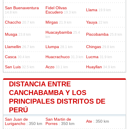
San Buenaventura
Fidel Olivas
Llama
19.9 km
Escudero
14.8 km
19.3 km
Chaccho
Mirgas
Yauya
20.7 km
21.9 km
22 km
Huacaybamba
25.4
Musga
Piscobamba
23.8 km
25.8 km
km
Llamellin
Llumpa
Chingas
26.7 km
28.1 km
29.8 km
Casca
Huacrachuco
Lucma
30.4 km
31.3 km
31.9 km
San Luis
Aczo
Huayllan
32.5 km
33.1 km
34.9 km
DISTANCIA ENTRE
CANCHABAMBA Y LOS
PRINCIPALES DISTRITOS DE
PERÚ
San Juan de
San Martin de
Ate
: 350 km
Lurigancho
: 350 km
Porres
: 350 km