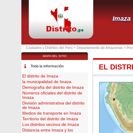
Imaza
Ciudades y Distritos del Perú >
Departamento de Amazonas
>
Pro
MAPA DEL SITIO
EL DISTR
Toda la información
El distrito de Imaza
la municipalidad de Imaza
Demografía del distrito de Imaza
Números oficiales del distrito de
Imaza
División administrativa del distrito
de Imaza
Medios de transporte en Imaza
Territorio del distrito de Imaza
Los distritos vecinos de Imaza
Distancia entre Imaza y los