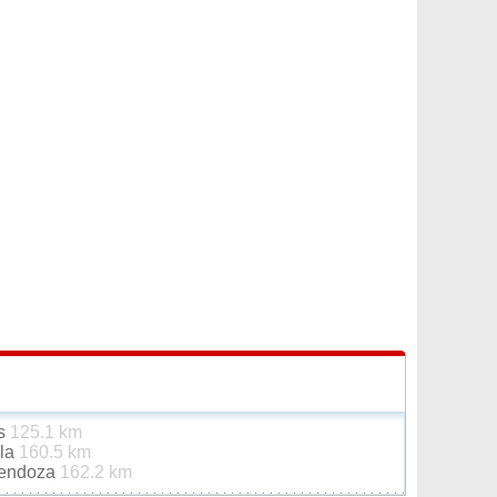
as
125.1 km
ela
160.5 km
Mendoza
162.2 km