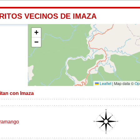
RITOS VECINOS DE IMAZA
+
−
Leaflet
|
Map data ©
Op
mitan con Imaza
ramango