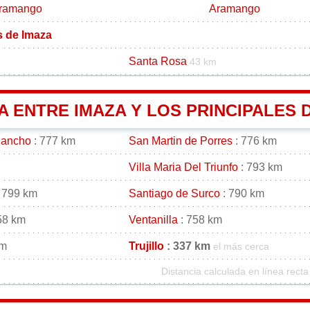
ramango
Aramango
s de Imaza
Santa Rosa
43 km
A ENTRE IMAZA Y LOS PRINCIPALES 
gancho
: 777 km
San Martin de Porres
: 776 km
Villa Maria Del Triunfo
: 793 km
 799 km
Santiago de Surco
: 790 km
58 km
Ventanilla
: 758 km
km
Trujillo
: 337 km
el más cerca
Distancia calculada en línea recta