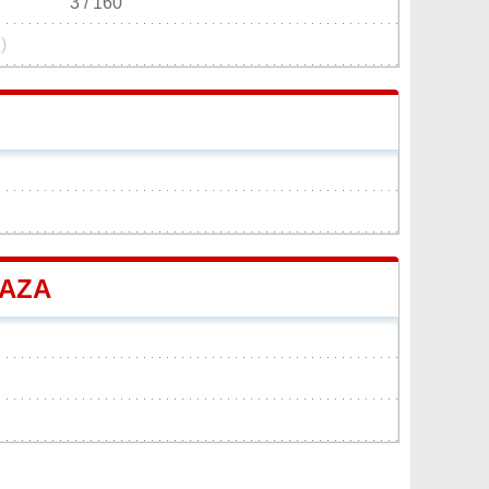
3 / 160
)
MAZA