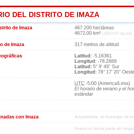
IO DEL DISTRITO DE IMAZA
strito de Imaza
467 200 hectáreas
4672,00 km²
(1803,87 sq mi)
ito de Imaza
317 metros de altitud
ográficas
Latitud:
-5.16361
Longitud:
-78.2889
Latitud:
5° 9' 49'' Sur
Longitud:
78° 17' 20'' Oest
UTC
-5:00 (America/Lima)
El horario de verano y el ho
estándar
nadas con Imaza
Actualmente, el municipio de 
Imaza no forma parte de ningú