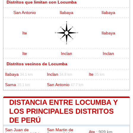
Distritos que limitan con Locumba
San Antonio
Ilabaya
Ilabaya
Ite
Ilabaya
Ite
Inclan
Inclan
Distritos vecinos de Locumba
Ilabaya
Inclan
Ite
34.1 km
34.8 km
35 km
Sama
San Antonio
35.1 km
47.7 km
DISTANCIA ENTRE LOCUMBA Y
LOS PRINCIPALES DISTRITOS
DE PERÚ
San Juan de
San Martin de
Ate
: 909 km