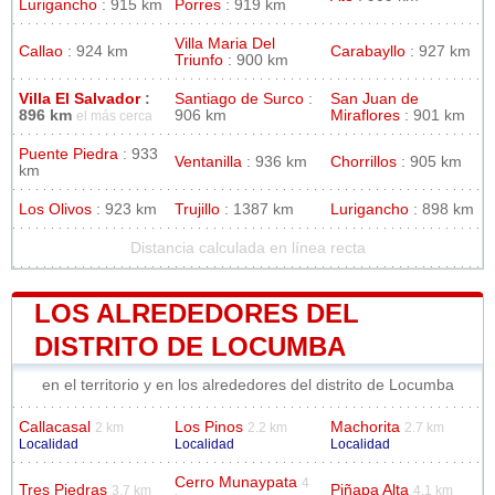
Lurigancho
: 915 km
Porres
: 919 km
Villa Maria Del
Callao
: 924 km
Carabayllo
: 927 km
Triunfo
: 900 km
Villa El Salvador
:
Santiago de Surco
:
San Juan de
896 km
906 km
Miraflores
: 901 km
el más cerca
Puente Piedra
: 933
Ventanilla
: 936 km
Chorrillos
: 905 km
km
Los Olivos
: 923 km
Trujillo
: 1387 km
Lurigancho
: 898 km
Distancia calculada en línea recta
LOS ALREDEDORES DEL
DISTRITO DE LOCUMBA
en el territorio y en los alrededores del distrito de Locumba
Callacasal
Los Pinos
Machorita
2 km
2.2 km
2.7 km
Localidad
Localidad
Localidad
Cerro Munaypata
4
Tres Piedras
Piñapa Alta
3.7 km
4.1 km