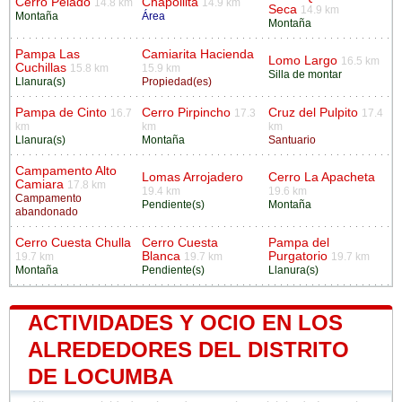
Cerro Pelado
Chapollita
14.8 km
14.9 km
Seca
14.9 km
Montaña
Área
Montaña
Pampa Las
Camiarita Hacienda
Lomo Largo
16.5 km
Cuchillas
15.8 km
15.9 km
Silla de montar
Llanura(s)
Propiedad(es)
Pampa de Cinto
Cerro Pirpincho
Cruz del Pulpito
16.7
17.3
17.4
km
km
km
Llanura(s)
Montaña
Santuario
Campamento Alto
Lomas Arrojadero
Cerro La Apacheta
Camiara
17.8 km
19.4 km
19.6 km
Campamento
Pendiente(s)
Montaña
abandonado
Cerro Cuesta Chulla
Cerro Cuesta
Pampa del
Blanca
Purgatorio
19.7 km
19.7 km
19.7 km
Montaña
Pendiente(s)
Llanura(s)
ACTIVIDADES Y OCIO EN LOS
ALREDEDORES DEL DISTRITO
DE LOCUMBA