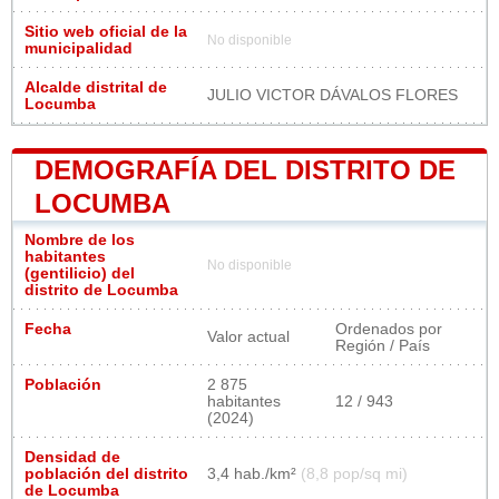
Sitio web oficial de la
No disponible
municipalidad
Alcalde distrital de
JULIO VICTOR DÁVALOS FLORES
Locumba
DEMOGRAFÍA DEL DISTRITO DE
LOCUMBA
Nombre de los
habitantes
No disponible
(gentilicio) del
distrito de Locumba
Fecha
Ordenados por
Valor actual
Región / País
Población
2 875
habitantes
12 / 943
(2024)
Densidad de
población del distrito
3,4 hab./km²
(8,8 pop/sq mi)
de Locumba