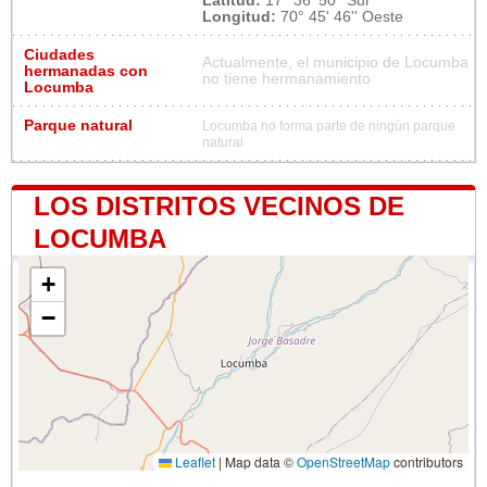
Latitud:
17° 36' 50'' Sur
Longitud:
70° 45' 46'' Oeste
Ciudades
Actualmente, el municipio de Locumba
hermanadas con
no tiene hermanamiento
Locumba
Parque natural
Locumba no forma parte de ningún parque
natural
LOS DISTRITOS VECINOS DE
LOCUMBA
+
−
Leaflet
|
Map data ©
OpenStreetMap
contributors