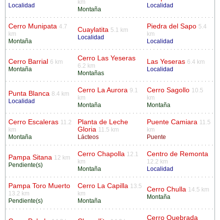
km
Localidad
Localidad
Montaña
Cerro Munipata
Piedra del Sapo
4.7
5.4
Cuaylatita
5.1 km
km
km
Localidad
Montaña
Localidad
Cerro Las Yeseras
Cerro Barrial
Las Yeseras
6 km
6.4 km
6.2 km
Montaña
Localidad
Montañas
Cerro La Aurora
Cerro Sagollo
9.1
10.5
Punta Blanca
8.4 km
km
km
Localidad
Montaña
Montaña
Cerro Escaleras
Planta de Leche
Puente Camiara
11.2
11.5
Gloria
km
11.5 km
km
Montaña
Lácteos
Puente
Cerro Chapolla
Centro de Remonta
12.1
Pampa Sitana
12 km
km
12.2 km
Pendiente(s)
Montaña
Localidad
Pampa Toro Muerto
Cerro La Capilla
13.5
Cerro Chulla
14.5 km
13.2 km
km
Montaña
Pendiente(s)
Montaña
Cerro Quebrada