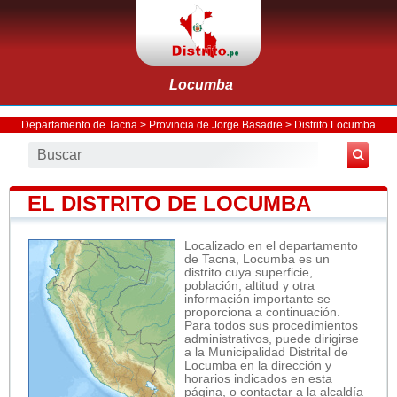
Locumba
Departamento de Tacna
>
Provincia de Jorge Basadre
>
Distrito Locumba
EL DISTRITO DE LOCUMBA
Localizado en el departamento
de Tacna, Locumba es un
distrito cuya superficie,
población, altitud y otra
información importante se
proporciona a continuación.
Para todos sus procedimientos
administrativos, puede dirigirse
a la Municipalidad Distrital de
Locumba en la dirección y
horarios indicados en esta
página, o contactar a la alcaldía