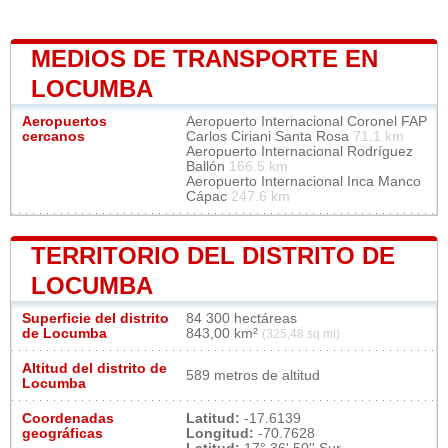
MEDIOS DE TRANSPORTE EN
LOCUMBA
Aeropuertos
Aeropuerto Internacional Coronel FAP
cercanos
Carlos Ciriani Santa Rosa
71.1 km
Aeropuerto Internacional Rodríguez
Ballón
166.5 km
Aeropuerto Internacional Inca Manco
Cápac
247.6 km
TERRITORIO DEL DISTRITO DE
LOCUMBA
Superficie del distrito
84 300 hectáreas
de Locumba
843,00 km²
(325,48 sq mi)
Altitud del distrito de
589 metros de altitud
Locumba
Coordenadas
Latitud:
-17.6139
geográficas
Longitud:
-70.7628