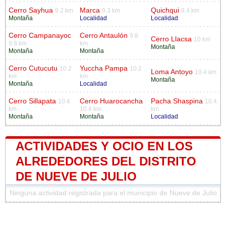
Cerro Sayhua
Marca
Quichqui
9.2 km
9.3 km
9.4 km
Montaña
Localidad
Localidad
Cerro Campanayoc
Cerro Antaulón
9.8
Cerro Llacsa
10 km
9.8 km
km
Montaña
Montaña
Montaña
Cerro Cutucutu
Yuccha Pampa
10.2
10.2
Loma Antoyo
10.4 km
km
km
Montaña
Montaña
Localidad
Cerro Sillapata
Cerro Huarocancha
Pacha Shaspina
10.4
10.4
km
10.4 km
km
Montaña
Montaña
Localidad
ACTIVIDADES Y OCIO EN LOS
ALREDEDORES DEL DISTRITO
DE NUEVE DE JULIO
Ninguna actividad registrada para el municipio de Nueve de Julio