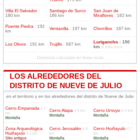
Villa El Salvador
:
Santiago de Surco
:
San Juan de
180 km
186 km
Miraflores
: 182 km
Puente Piedra
: 192
Ventanilla
: 197 km
Chorrillos
: 187 km
km
Lurigancho
: 150
Los Olivos
: 191 km
Trujillo
: 587 km
km
el más cerca
Distancia calculada en línea recta
LOS ALREDEDORES DEL
DISTRITO DE NUEVE DE JULIO
en el territorio y en los alrededores del distrito de Nueve de Julio
Cerro Empanada
2.1
Cerro Alapa
Cerro Urnuyo
3.9 km
4.5 km
km
Montaña
Montaña
Montaña
Zona Arqueológica
Cerro Jerusalén
Cerro Huiñayulo
4.6
4.7
Huiñayulo
4.5 km
km
km
Sitio antiguo
Montaña
Montaña