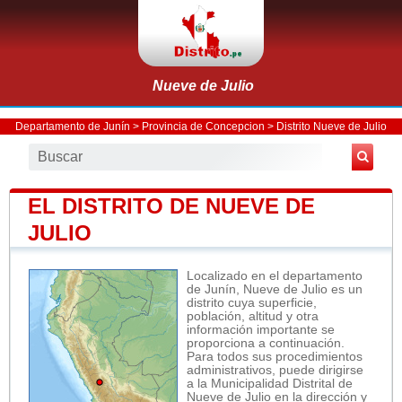
Nueve de Julio
Departamento de Junín
>
Provincia de Concepcion
>
Distrito Nueve de Julio
EL DISTRITO DE NUEVE DE
JULIO
Localizado en el departamento
de Junín, Nueve de Julio es un
distrito cuya superficie,
población, altitud y otra
información importante se
proporciona a continuación.
Para todos sus procedimientos
administrativos, puede dirigirse
a la Municipalidad Distrital de
Nueve de Julio en la dirección y