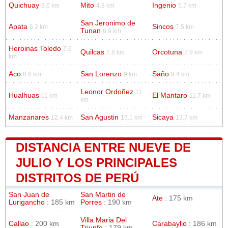
Quichuay
Mito
Ingenio
3.6 km
4.8 km
5.7 km
San Jeronimo de
Apata
Sincos
6.2 km
7.5 km
Tunan
6.9 km
Heroinas Toledo
7.6
Quilcas
Orcotuna
7.8 km
7.9 km
km
Aco
San Lorenzo
Saño
8.6 km
9 km
9.4 km
Leonor Ordoñez
11
Hualhuas
El Mantaro
11 km
11.7 km
km
Manzanares
San Agustin
Sicaya
12.4 km
13.1 km
13.7 km
DISTANCIA ENTRE NUEVE DE
JULIO Y LOS PRINCIPALES
DISTRITOS DE PERÚ
San Juan de
San Martin de
Ate
: 175 km
Lurigancho
: 185 km
Porres
: 190 km
Villa Maria Del
Callao
: 200 km
Carabayllo
: 186 km
Triunfo
: 179 km