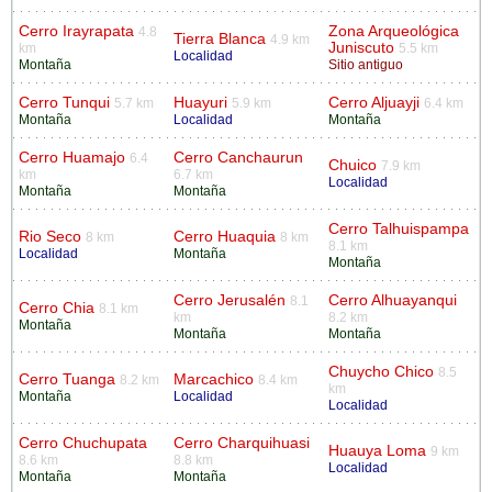
Cerro Irayrapata
Zona Arqueológica
4.8
Tierra Blanca
4.9 km
Juniscuto
km
5.5 km
Localidad
Montaña
Sitio antiguo
Cerro Tunqui
Huayuri
Cerro Aljuayji
5.7 km
5.9 km
6.4 km
Montaña
Localidad
Montaña
Cerro Huamajo
Cerro Canchaurun
6.4
Chuico
7.9 km
km
6.7 km
Localidad
Montaña
Montaña
Cerro Talhuispampa
Rio Seco
Cerro Huaquia
8 km
8 km
8.1 km
Localidad
Montaña
Montaña
Cerro Jerusalén
Cerro Alhuayanqui
8.1
Cerro Chia
8.1 km
km
8.2 km
Montaña
Montaña
Montaña
Chuycho Chico
8.5
Cerro Tuanga
Marcachico
8.2 km
8.4 km
km
Montaña
Localidad
Localidad
Cerro Chuchupata
Cerro Charquihuasi
Huauya Loma
9 km
8.6 km
8.8 km
Localidad
Montaña
Montaña