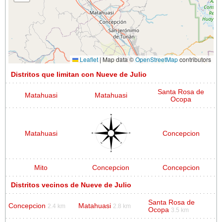
Leaflet
|
Map data ©
OpenStreetMap
contributors
Distritos que limitan con Nueve de Julio
Santa Rosa de
Matahuasi
Matahuasi
Ocopa
Matahuasi
Concepcion
Mito
Concepcion
Concepcion
Distritos vecinos de Nueve de Julio
Santa Rosa de
Concepcion
Matahuasi
2.4 km
2.8 km
Ocopa
3.5 km