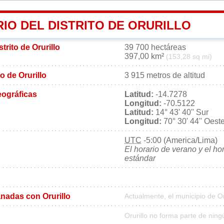
IO DEL DISTRITO DE ORURILLO
strito de Orurillo
39 700 hectáreas
397,00 km²
(153,28 sq mi)
to de Orurillo
3 915 metros de altitud
ográficas
Latitud:
-14.7278
Longitud:
-70.5122
Latitud:
14° 43' 40'' Sur
Longitud:
70° 30' 44'' Oest
UTC
-5:00 (America/Lima)
El horario de verano y el ho
estándar
nadas con Orurillo
Actualmente, el municipio de O
Orurillo no forma parte de ning