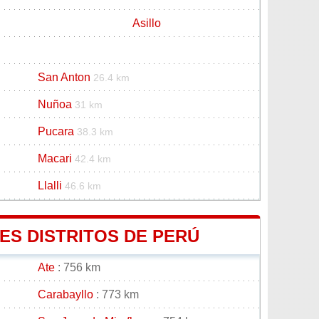
Asillo
San Anton
26.4 km
Nuñoa
31 km
Pucara
38.3 km
Macari
42.4 km
Llalli
46.6 km
ES DISTRITOS DE PERÚ
Ate
: 756 km
Carabayllo
: 773 km