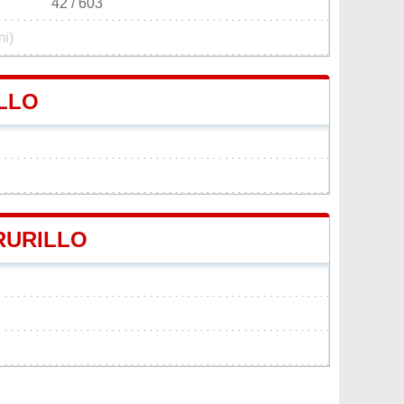
42 / 603
mi)
LLO
ORURILLO