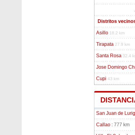
Distritos vecinos
Asillo
18.2 km
Tirapata
27.9 km
Santa Rosa
32.4 
Jose Domingo C
Cupi
43 km
DISTANCI
San Juan de Luri
Callao
: 777 km