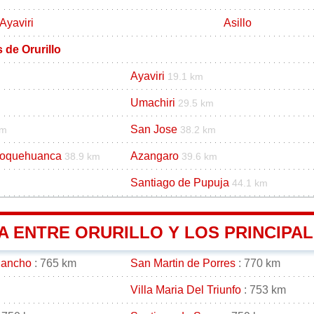
Ayaviri
Asillo
 de Orurillo
Ayaviri
19.1 km
Umachiri
29.5 km
San Jose
km
38.2 km
hoquehuanca
Azangaro
38.9 km
39.6 km
Santiago de Pupuja
44.1 km
A ENTRE ORURILLO Y LOS PRINCIPAL
gancho
: 765 km
San Martin de Porres
: 770 km
Villa Maria Del Triunfo
: 753 km