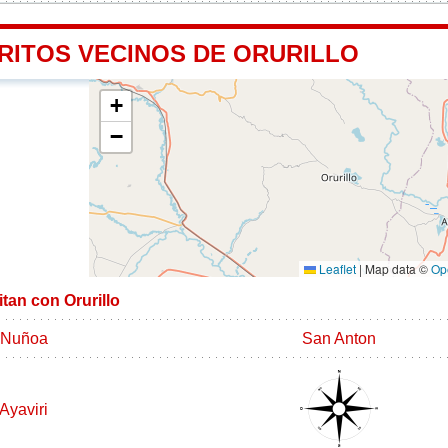
RITOS VECINOS DE ORURILLO
+
−
Leaflet
|
Map data ©
Op
itan con Orurillo
Nuñoa
San Anton
Ayaviri