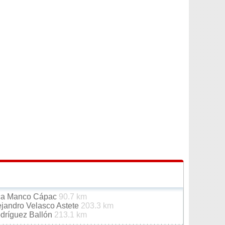
Inca Manco Cápac
90.7 km
ejandro Velasco Astete
203.3 km
odríguez Ballón
213.1 km