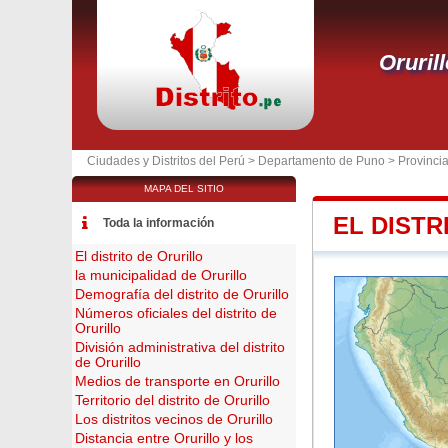
Oruril
Ciudades y Distritos del Perú >
Departamento de Puno
>
Provinci
MAPA DEL SITIO
EL DISTR
Toda la información
El distrito de Orurillo
la municipalidad de Orurillo
Demografía del distrito de Orurillo
Números oficiales del distrito de
Orurillo
División administrativa del distrito
de Orurillo
Medios de transporte en Orurillo
Territorio del distrito de Orurillo
Los distritos vecinos de Orurillo
Distancia entre Orurillo y los