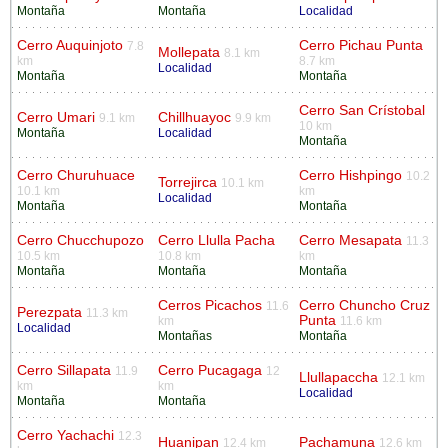
Montaña
Montaña
Localidad
Cerro Auquinjoto
Cerro Pichau Punta
7.8
Mollepata
8.1 km
km
8.7 km
Localidad
Montaña
Montaña
Cerro San Crístobal
Cerro Umari
Chillhuayoc
9.1 km
9.9 km
10 km
Montaña
Localidad
Montaña
Cerro Churuhuace
Cerro Hishpingo
10.2
Torrejirca
10.1 km
10.1 km
km
Localidad
Montaña
Montaña
Cerro Chucchupozo
Cerro Llulla Pacha
Cerro Mesapata
11.3
10.5 km
10.8 km
km
Montaña
Montaña
Montaña
Cerros Picachos
Cerro Chuncho Cruz
11.6
Perezpata
11.3 km
Punta
km
11.6 km
Localidad
Montañas
Montaña
Cerro Sillapata
Cerro Pucagaga
11.9
12
Llullapaccha
12.1 km
km
km
Localidad
Montaña
Montaña
Cerro Yachachi
12.3
Huanipan
Pachamuna
12.4 km
12.6 km