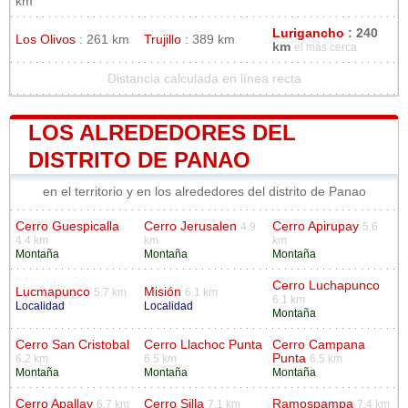
km
Lurigancho
: 240
Los Olivos
: 261 km
Trujillo
: 389 km
km
el más cerca
Distancia calculada en línea recta
LOS ALREDEDORES DEL
DISTRITO DE PANAO
en el territorio y en los alrededores del distrito de Panao
Cerro Guespicalla
Cerro Jerusalen
Cerro Apirupay
4.9
5.6
4.4 km
km
km
Montaña
Montaña
Montaña
Cerro Luchapunco
Lucmapunco
Misión
5.7 km
6.1 km
6.1 km
Localidad
Localidad
Montaña
Cerro San Cristobal
Cerro Llachoc Punta
Cerro Campana
Punta
6.2 km
6.5 km
6.5 km
Montaña
Montaña
Montaña
Cerro Apallay
Cerro Silla
Ramospampa
6.7 km
7.1 km
7.4 km