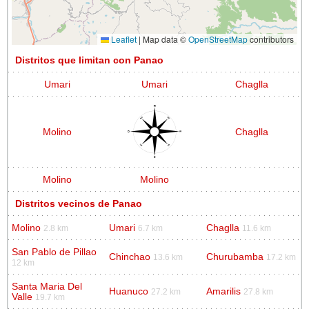
Leaflet
|
Map data ©
OpenStreetMap
contributors
Distritos que limitan con Panao
Umari
Umari
Chaglla
Molino
Chaglla
Molino
Molino
Distritos vecinos de Panao
Molino
Umari
Chaglla
2.8 km
6.7 km
11.6 km
San Pablo de Pillao
Chinchao
Churubamba
13.6 km
17.2 km
12 km
Santa Maria Del
Huanuco
Amarilis
27.2 km
27.8 km
Valle
19.7 km