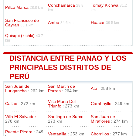
Conchamarca
Tomay Kichwa
28.8
31.2
Pillco Marca
28.8 km
km
km
San Francisco de
Ambo
Huacar
34.6 km
39.5 km
Cayran
33.1 km
Quisqui (kichki)
43.7
km
DISTANCIA ENTRE PANAO Y LOS
PRINCIPALES DISTRITOS DE
PERÚ
San Juan de
San Martin de
Ate
: 258 km
Lurigancho
: 262 km
Porres
: 264 km
Villa Maria Del
Callao
: 272 km
Carabayllo
: 249 km
Triunfo
: 273 km
Villa El Salvador
:
Santiago de Surco
:
San Juan de
278 km
273 km
Miraflores
: 274 km
Puente Piedra
: 249
Ventanilla
: 253 km
Chorrillos
: 277 km