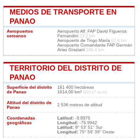
MEDIOS DE TRANSPORTE EN
PANAO
Aeropuertos
Aeropuerto Alf. FAP David Figueroa
cercanos
Fernandini
23.2 km
Aeropuerto de Tingo María
67.6 km
Aeropuerto Comandante FAP Germán
Arias Graziani
186.4 km
TERRITORIO DEL DISTRITO DE
PANAO
Superficie del distrito
161 400 hectáreas
de Panao
1614,00 km²
(623,17 sq mi)
Altitud del distrito de
2 536 metros de altitud
Panao
Coordenadas
Latitud:
-9.8975
geográficas
Longitud:
-75.9942
Latitud:
9° 53' 51'' Sur
Longitud:
75° 59' 39'' Oeste