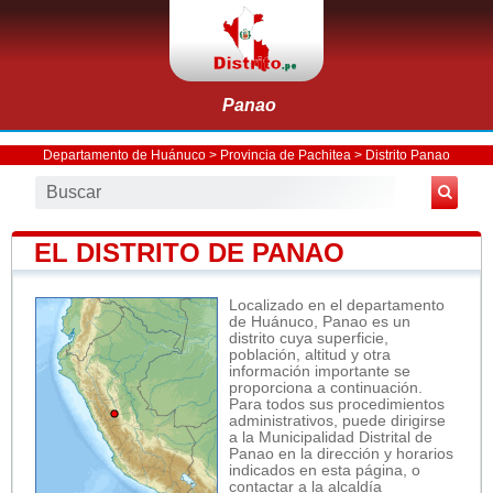
Panao
Departamento de Huánuco
>
Provincia de Pachitea
>
Distrito Panao
EL DISTRITO DE PANAO
Localizado en el departamento
de Huánuco, Panao es un
distrito cuya superficie,
población, altitud y otra
información importante se
proporciona a continuación.
Para todos sus procedimientos
administrativos, puede dirigirse
a la Municipalidad Distrital de
Panao en la dirección y horarios
indicados en esta página, o
contactar a la alcaldía