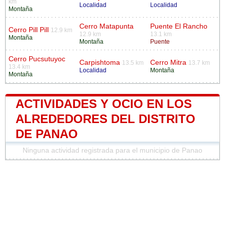
km
Localidad
Localidad
Montaña
Cerro Matapunta
Puente El Rancho
Cerro Pill Pill
12.9 km
12.9 km
13.1 km
Montaña
Montaña
Puente
Cerro Pucsutuyoc
Carpishtoma
Cerro Mitra
13.5 km
13.7 km
13.4 km
Localidad
Montaña
Montaña
ACTIVIDADES Y OCIO EN LOS
ALREDEDORES DEL DISTRITO
DE PANAO
Ninguna actividad registrada para el municipio de Panao