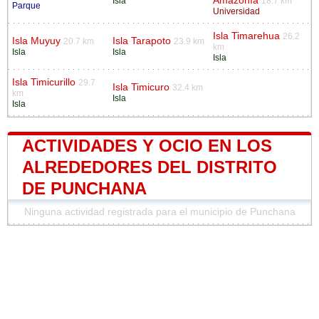
Amazonía
Isla
18.7 km
Parque
Universidad
Isla Timarehua
26.2
Isla Muyuy
Isla Tarapoto
20.7 km
23.9 km
km
Isla
Isla
Isla
Isla Timicurillo
29.7
Isla Timicuro
32.4 km
km
Isla
Isla
ACTIVIDADES Y OCIO EN LOS
ALREDEDORES DEL DISTRITO
DE PUNCHANA
Ninguna actividad registrada para el municipio de Punchana