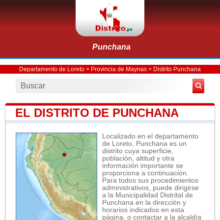
Punchana
Departamento de Loreto
>
Provincia de Maynas
>
Distrito Punchana
EL DISTRITO DE PUNCHANA
Localizado en el departamento
de Loreto, Punchana es un
distrito cuya superficie,
población, altitud y otra
información importante se
proporciona a continuación.
Para todos sus procedimientos
administrativos, puede dirigirse
a la Municipalidad Distrital de
Punchana en la dirección y
horarios indicados en esta
página, o contactar a la alcaldía