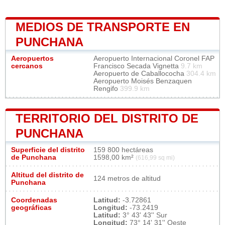
MEDIOS DE TRANSPORTE EN
PUNCHANA
Aeropuertos
Aeropuerto Internacional Coronel FAP
cercanos
Francisco Secada Vignetta
9.7 km
Aeropuerto de Caballococha
304.4 km
Aeropuerto Moisés Benzaquen
Rengifo
399.9 km
TERRITORIO DEL DISTRITO DE
PUNCHANA
Superficie del distrito
159 800 hectáreas
de Punchana
1598,00 km²
(616,99 sq mi)
Altitud del distrito de
124 metros de altitud
Punchana
Coordenadas
Latitud:
-3.72861
geográficas
Longitud:
-73.2419
Latitud:
3° 43' 43'' Sur
Longitud:
73° 14' 31'' Oeste