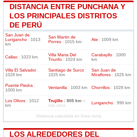
DISTANCIA ENTRE PUNCHANA Y
LOS PRINCIPALES DISTRITOS
DE PERÚ
San Juan de
San Martin de
Lurigancho
: 1013
Ate
: 1009 km
Porres
: 1015 km
km
Villa Maria Del
Carabayllo
: 1000
Callao
: 1023 km
Triunfo
: 1024 km
km
Villa El Salvador
:
Santiago de Surco
:
San Juan de
1028 km
1025 km
Miraflores
: 1025 km
Puente Piedra
:
Ventanilla
: 1003 km
Chorrillos
: 1028 km
1000 km
Los Olivos
: 1012
Trujillo
: 805 km
el
Lurigancho
: 990 km
km
más cerca
Distancia calculada en línea recta
LOS ALREDEDORES DEL