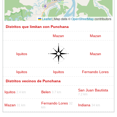
Leaflet
|
Map data ©
OpenStreetMap
contributors
Distritos que limitan con Punchana
Mazan
Mazan
Iquitos
Mazan
Iquitos
Iquitos
Fernando Lores
Distritos vecinos de Punchana
San Juan Bautista
Iquitos
Belen
2.4 km
3.7 km
7.2 km
Fernando Lores
32
Mazan
Indiana
31 km
34 km
km