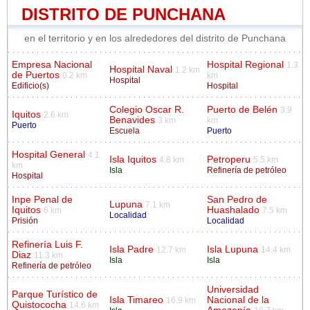
DISTRITO DE PUNCHANA
en el territorio y en los alrededores del distrito de Punchana
Empresa Nacional
Hospital Regional
1.3
Hospital Naval
1.2 km
de Puertos
0.2 km
km
Hospital
Edificio(s)
Hospital
Colegio Oscar R.
Puerto de Belén
3.9
Iquitos
2.6 km
Benavides
3 km
km
Puerto
Escuela
Puerto
Hospital General
4.1
Isla Iquitos
Petroperu
4.8 km
5.5 km
km
Isla
Refinería de petróleo
Hospital
Inpe Penal de
San Pedro de
Lupuna
7.1 km
Iquitos
Huashalado
6 km
7.5 km
Localidad
Prisión
Localidad
Refinería Luis F.
Isla Padre
Isla Lupuna
12.7 km
14.4 km
Diaz
11.3 km
Isla
Isla
Refinería de petróleo
Universidad
Parque Turístico de
Isla Timareo
Nacional de la
16.9 km
Quistococha
14.6 km