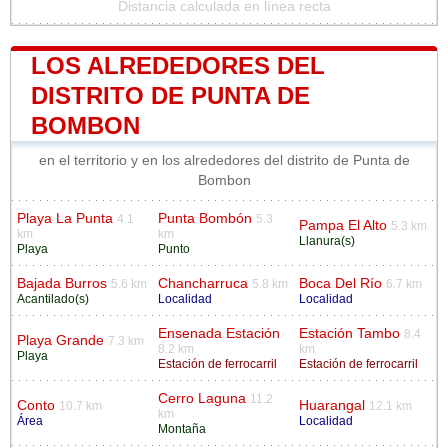
Distancia calculada en línea recta
LOS ALREDEDORES DEL
DISTRITO DE PUNTA DE
BOMBON
en el territorio y en los alrededores del distrito de Punta de
Bombon
Playa La Punta
Punta Bombón
4.1
5.3
Pampa El Alto
5.3 km
km
km
Llanura(s)
Playa
Punto
Bajada Burros
Chancharruca
Boca Del Río
5.6 km
5.8 km
6.7 km
Acantilado(s)
Localidad
Localidad
Ensenada Estación
Estación Tambo
8.4
Playa Grande
7.3 km
8.2 km
km
Playa
Estación de ferrocarril
Estación de ferrocarril
Cerro Laguna
11.2
Conto
Huarangal
10.7 km
12.1 km
km
Área
Localidad
Montaña