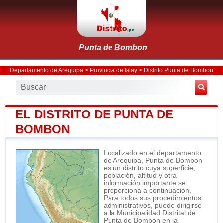
Punta de Bombon
Departamento de Arequipa
>
Provincia de Islay
>
Distrito Punta de Bombon
EL DISTRITO DE PUNTA DE
BOMBON
Localizado en el departamento
de Arequipa, Punta de Bombon
es un distrito cuya superficie,
población, altitud y otra
información importante se
proporciona a continuación.
Para todos sus procedimientos
administrativos, puede dirigirse
a la Municipalidad Distrital de
Punta de Bombon en la