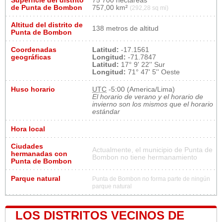
Superficie del distrito
75 700 hectáreas
de Punta de Bombon
757,00 km²
(292,28 sq mi)
Altitud del distrito de
138 metros de altitud
Punta de Bombon
Coordenadas
Latitud:
-17.1561
geográficas
Longitud:
-71.7847
Latitud:
17° 9' 22'' Sur
Longitud:
71° 47' 5'' Oeste
Huso horario
UTC
-5:00 (America/Lima)
El horario de verano y el horario de
invierno son los mismos que el horario
estándar
Hora local
Ciudades
Actualmente, el municipio de Punta de
hermanadas con
Bombon no tiene hermanamiento
Punta de Bombon
Parque natural
Punta de Bombon no forma parte de ningún
parque natural
LOS DISTRITOS VECINOS DE