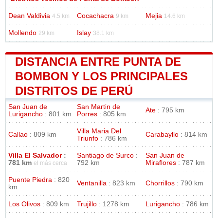
Dean Valdivia
Cocachacra
Mejia
4.5 km
9 km
14.6 km
Mollendo
Islay
29 km
38.1 km
DISTANCIA ENTRE PUNTA DE
BOMBON Y LOS PRINCIPALES
DISTRITOS DE PERÚ
San Juan de
San Martin de
Ate
: 795 km
Lurigancho
: 801 km
Porres
: 805 km
Villa Maria Del
Callao
: 809 km
Carabayllo
: 814 km
Triunfo
: 786 km
Villa El Salvador
:
Santiago de Surco
:
San Juan de
781 km
792 km
Miraflores
: 787 km
el más cerca
Puente Piedra
: 820
Ventanilla
: 823 km
Chorrillos
: 790 km
km
Los Olivos
: 809 km
Trujillo
: 1278 km
Lurigancho
: 786 km