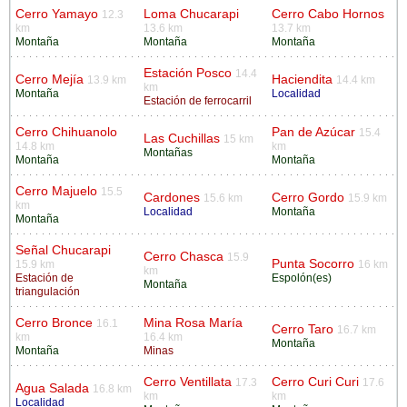
Cerro Yamayo
Loma Chucarapi
Cerro Cabo Hornos
12.3
km
13.6 km
13.7 km
Montaña
Montaña
Montaña
Estación Posco
14.4
Cerro Mejía
Haciendita
13.9 km
14.4 km
km
Montaña
Localidad
Estación de ferrocarril
Cerro Chihuanolo
Pan de Azúcar
15.4
Las Cuchillas
15 km
14.8 km
km
Montañas
Montaña
Montaña
Cerro Majuelo
15.5
Cardones
Cerro Gordo
15.6 km
15.9 km
km
Localidad
Montaña
Montaña
Señal Chucarapi
Cerro Chasca
15.9
Punta Socorro
15.9 km
16 km
km
Estación de
Espolón(es)
Montaña
triangulación
Cerro Bronce
Mina Rosa María
16.1
Cerro Taro
16.7 km
km
16.4 km
Montaña
Montaña
Minas
Cerro Ventillata
Cerro Curi Curi
17.3
17.6
Agua Salada
16.8 km
km
km
Localidad