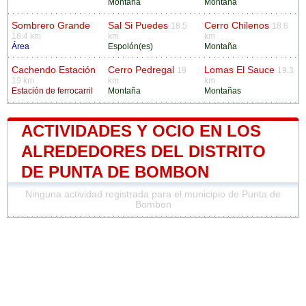
Montaña
Montaña
Sombrero Grande
Sal Si Puedes
Cerro Chilenos
18.5
18.6
18.4 km
km
km
Área
Espolón(es)
Montaña
Cachendo Estación
Cerro Pedregal
Lomas El Sauce
19
19.3
19 km
km
km
Estación de ferrocarril
Montaña
Montañas
ACTIVIDADES Y OCIO EN LOS
ALREDEDORES DEL DISTRITO
DE PUNTA DE BOMBON
Ninguna actividad registrada para el municipio de Punta de
Bombon