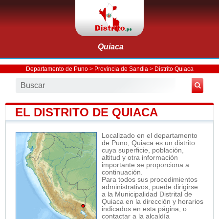
Quiaca
Departamento de Puno
>
Provincia de Sandia
>
Distrito Quiaca
EL DISTRITO DE QUIACA
Localizado en el departamento
de Puno, Quiaca es un distrito
cuya superficie, población,
altitud y otra información
importante se proporciona a
continuación.
Para todos sus procedimientos
administrativos, puede dirigirse
a la Municipalidad Distrital de
Quiaca en la dirección y horarios
indicados en esta página, o
contactar a la alcaldía