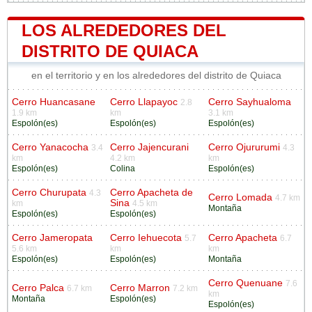
LOS ALREDEDORES DEL
DISTRITO DE QUIACA
en el territorio y en los alrededores del distrito de Quiaca
Cerro Huancasane
Cerro Llapayoc
Cerro Sayhualoma
2.8
1.9 km
km
3.1 km
Espolón(es)
Espolón(es)
Espolón(es)
Cerro Yanacocha
Cerro Jajencurani
Cerro Ojururumi
3.4
4.3
km
4.2 km
km
Espolón(es)
Colina
Espolón(es)
Cerro Churupata
Cerro Apacheta de
4.3
Cerro Lomada
4.7 km
Sina
km
4.5 km
Montaña
Espolón(es)
Espolón(es)
Cerro Jameropata
Cerro Iehuecota
Cerro Apacheta
5.7
6.7
5.6 km
km
km
Espolón(es)
Espolón(es)
Montaña
Cerro Quenuane
7.6
Cerro Palca
Cerro Marron
6.7 km
7.2 km
km
Montaña
Espolón(es)
Espolón(es)