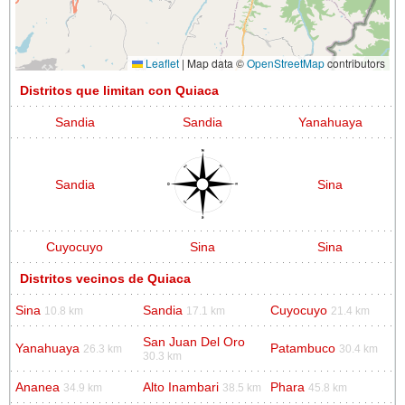
Leaflet
|
Map data ©
OpenStreetMap
contributors
Distritos que limitan con Quiaca
Sandia
Sandia
Yanahuaya
Sandia
Sina
Cuyocuyo
Sina
Sina
Distritos vecinos de Quiaca
Sina
Sandia
Cuyocuyo
10.8 km
17.1 km
21.4 km
San Juan Del Oro
Yanahuaya
Patambuco
26.3 km
30.4 km
30.3 km
Ananea
Alto Inambari
Phara
34.9 km
38.5 km
45.8 km