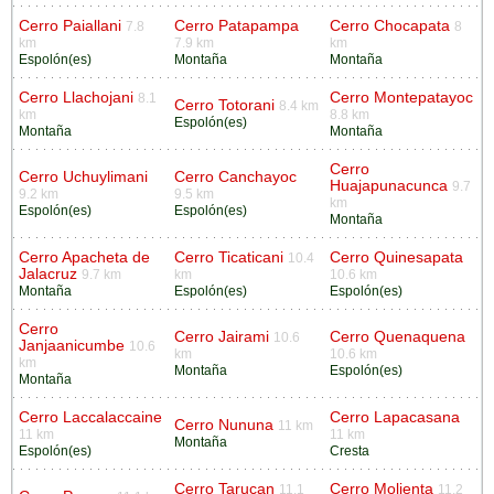
Cerro Paiallani
Cerro Patapampa
Cerro Chocapata
7.8
8
km
7.9 km
km
Espolón(es)
Montaña
Montaña
Cerro Llachojani
Cerro Montepatayoc
8.1
Cerro Totorani
8.4 km
km
8.8 km
Espolón(es)
Montaña
Montaña
Cerro
Cerro Uchuylimani
Cerro Canchayoc
Huajapunacunca
9.7
9.2 km
9.5 km
km
Espolón(es)
Espolón(es)
Montaña
Cerro Apacheta de
Cerro Ticaticani
Cerro Quinesapata
10.4
Jalacruz
9.7 km
km
10.6 km
Montaña
Espolón(es)
Espolón(es)
Cerro
Cerro Jairami
Cerro Quenaquena
10.6
Janjaanicumbe
10.6
km
10.6 km
km
Montaña
Espolón(es)
Montaña
Cerro Laccalaccaine
Cerro Lapacasana
Cerro Nununa
11 km
11 km
11 km
Montaña
Espolón(es)
Cresta
Cerro Tarucan
Cerro Molienta
11.1
11.2