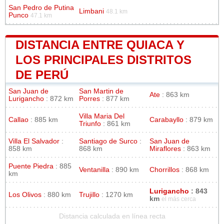
San Pedro de Putina
Limbani
48.1 km
Punco
47.1 km
DISTANCIA ENTRE QUIACA Y
LOS PRINCIPALES DISTRITOS
DE PERÚ
San Juan de
San Martin de
Ate
: 863 km
Lurigancho
: 872 km
Porres
: 877 km
Villa Maria Del
Callao
: 885 km
Carabayllo
: 879 km
Triunfo
: 861 km
Villa El Salvador
:
Santiago de Surco
:
San Juan de
858 km
868 km
Miraflores
: 863 km
Puente Piedra
: 885
Ventanilla
: 890 km
Chorrillos
: 868 km
km
Lurigancho
: 843
Los Olivos
: 880 km
Trujillo
: 1270 km
km
el más cerca
Distancia calculada en línea recta