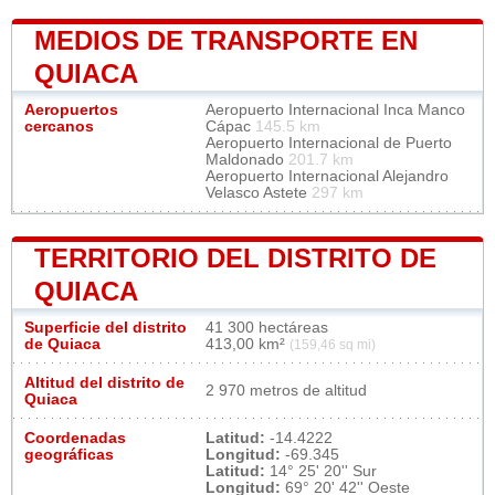
MEDIOS DE TRANSPORTE EN
QUIACA
Aeropuertos
Aeropuerto Internacional Inca Manco
cercanos
Cápac
145.5 km
Aeropuerto Internacional de Puerto
Maldonado
201.7 km
Aeropuerto Internacional Alejandro
Velasco Astete
297 km
TERRITORIO DEL DISTRITO DE
QUIACA
Superficie del distrito
41 300 hectáreas
de Quiaca
413,00 km²
(159,46 sq mi)
Altitud del distrito de
2 970 metros de altitud
Quiaca
Coordenadas
Latitud:
-14.4222
geográficas
Longitud:
-69.345
Latitud:
14° 25' 20'' Sur
Longitud:
69° 20' 42'' Oeste