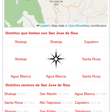
Leaflet
|
Map data ©
OpenStreetMap
contributors
Distritos que limitan con San Jose de Sisa
Shatoja
Shatoja
Zapatero
Shatoja
Santa Rosa
Agua Blanca
Agua Blanca
Santa Rosa
Distritos vecinos de San Jose de Sisa
Shatoja
San Martin
Agua Blanca
10 km
12.2 km
12.4 km
Santa Rosa
Alto Saposoa
Zapatero
16.7 km
21.3 km
24.1 km
Shanao
San Pablo
Tabalosos
25.1 km
25.5 km
25.8 km