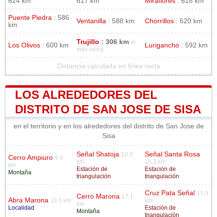
624 km
617 km
Miraflores
: 618 km
Puente Piedra
: 586
Ventanilla
: 588 km
Chorrillos
: 620 km
km
Trujillo
: 306 km
el
Los Olivos
: 600 km
Lurigancho
: 592 km
más cerca
Distancia calculada en línea recta
LOS ALREDEDORES DEL
DISTRITO DE SAN JOSE DE SISA
en el territorio y en los alrededores del distrito de San Jose de
Sisa
Señal Shatoja
Señal Santa Rosa
10.3
Cerro Ampiuro
9.4
km
16.3 km
km
Estación de
Estación de
Montaña
triangulación
triangulación
Cruz Pata Señal
17.9
Cerro Marona
17.1
Abra Marona
16.6 km
km
km
Localidad
Estación de
Montaña
triangulación