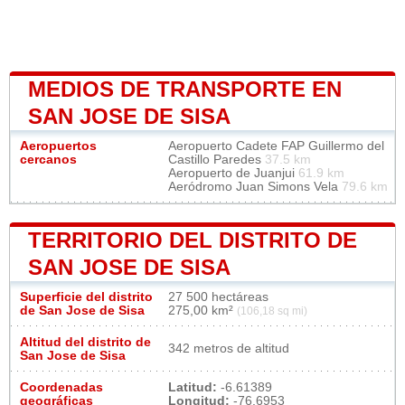
MEDIOS DE TRANSPORTE EN
SAN JOSE DE SISA
Aeropuertos
Aeropuerto Cadete FAP Guillermo del
cercanos
Castillo Paredes
37.5 km
Aeropuerto de Juanjui
61.9 km
Aeródromo Juan Simons Vela
79.6 km
TERRITORIO DEL DISTRITO DE
SAN JOSE DE SISA
Superficie del distrito
27 500 hectáreas
de San Jose de Sisa
275,00 km²
(106,18 sq mi)
Altitud del distrito de
342 metros de altitud
San Jose de Sisa
Coordenadas
Latitud:
-6.61389
geográficas
Longitud:
-76.6953