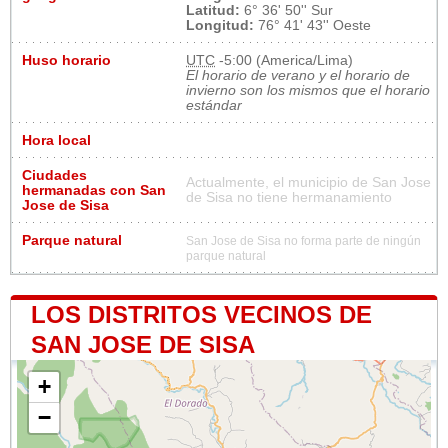
Latitud:
6° 36' 50'' Sur
Longitud:
76° 41' 43'' Oeste
Huso horario
UTC
-5:00 (America/Lima)
El horario de verano y el horario de
invierno son los mismos que el horario
estándar
Hora local
Ciudades
Actualmente, el municipio de San Jose
hermanadas con San
de Sisa no tiene hermanamiento
Jose de Sisa
Parque natural
San Jose de Sisa no forma parte de ningún
parque natural
LOS DISTRITOS VECINOS DE
SAN JOSE DE SISA
+
−