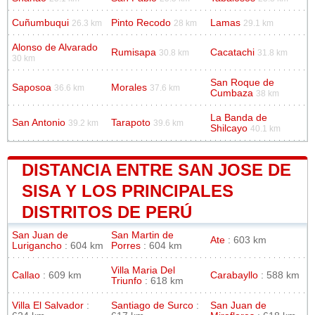
Cuñumbuqui
Pinto Recodo
Lamas
26.3 km
28 km
29.1 km
Alonso de Alvarado
Rumisapa
Cacatachi
30.8 km
31.8 km
30 km
San Roque de
Saposoa
Morales
36.6 km
37.6 km
Cumbaza
38 km
La Banda de
San Antonio
Tarapoto
39.2 km
39.6 km
Shilcayo
40.1 km
DISTANCIA ENTRE SAN JOSE DE
SISA Y LOS PRINCIPALES
DISTRITOS DE PERÚ
San Juan de
San Martin de
Ate
: 603 km
Lurigancho
: 604 km
Porres
: 604 km
Villa Maria Del
Callao
: 609 km
Carabayllo
: 588 km
Triunfo
: 618 km
Villa El Salvador
:
Santiago de Surco
:
San Juan de