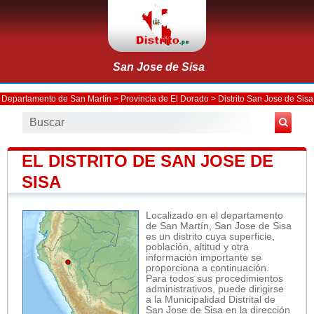
San Jose de Sisa
Departamento de San Martín
>
Provincia de El Dorado
>
Distrito San Jose de Sisa
EL DISTRITO DE SAN JOSE DE
SISA
Localizado en el departamento
de San Martín, San Jose de Sisa
es un distrito cuya superficie,
población, altitud y otra
información importante se
proporciona a continuación.
Para todos sus procedimientos
administrativos, puede dirigirse
a la Municipalidad Distrital de
San Jose de Sisa en la dirección