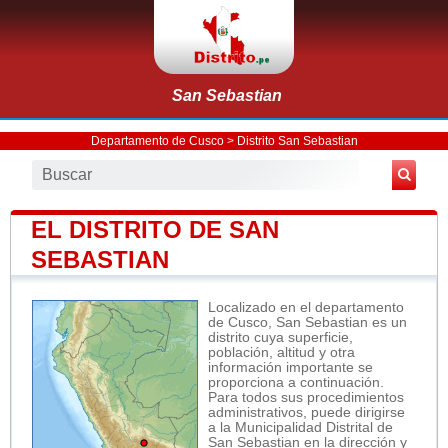
San Sebastian
Departamento de Cusco
>
Distrito San Sebastian
EL DISTRITO DE SAN
SEBASTIAN
Localizado en el departamento
de Cusco, San Sebastian es un
distrito cuya superficie,
población, altitud y otra
información importante se
proporciona a continuación.
Para todos sus procedimientos
administrativos, puede dirigirse
a la Municipalidad Distrital de
San Sebastian en la dirección y