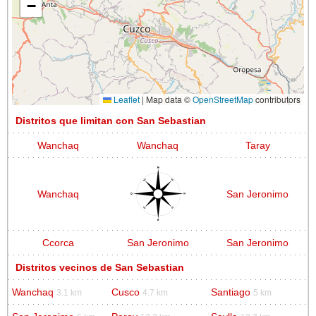
−
Leaflet
|
Map data ©
OpenStreetMap
contributors
Distritos que limitan con San Sebastian
Wanchaq
Wanchaq
Taray
Wanchaq
San Jeronimo
Ccorca
San Jeronimo
San Jeronimo
Distritos vecinos de San Sebastian
Wanchaq
Cusco
Santiago
3.1 km
4.7 km
5 km