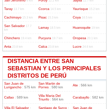
San Jeronimo
Poroy
Saylla
6 km
12.2 km
12.7 km
Taray
Ccorca
Yaurisque
13.7 km
14.5 km
15.2 km
Cachimayo
Pisac
Coya
15.3 km
15.3 km
16.5 km
San Salvador
17.7
Lamay
Huanoquite
18.5 km
19 km
km
Chinchero
Pucyura
Oropesa
19.4 km
19.7 km
20.1 km
Anta
Calca
Lucre
23.8 km
23.8 km
24.6 km
DISTANCIA ENTRE SAN
SEBASTIAN Y LOS PRINCIPALES
DISTRITOS DE PERÚ
San Juan de
San Martin de
Ate
: 566 km
Lurigancho
: 575 km
Porres
: 580 km
Villa Maria Del
Callao
: 589 km
Carabayllo
: 582 km
Triunfo
: 564 km
Villa El Salvador
:
Santiago de Surco
:
San Juan de