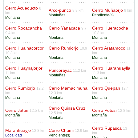
Cerro Acueducto
8
Arco-punco
Cerro Muñaorjo
8.8 km
9 km
km
Montañas
Pendiente(s)
Montaña
Cerro Rocacancha
Cerro Yanacaca
Cerro Hueracocha
9.7
9.4 km
km
10.8 km
Montaña
Montaña
Montaña
Cerro Huainacorcor
Cerro Rumiorjo
Cerro Aratamoco
10.9
11
10.8 km
km
km
Montaña
Montaña
Montaña
Cerro Huaynajorjor
Cerro Huarahuaylla
Puncorayac
11.2 km
11 km
11.3 km
Montañas
Montaña
Montaña
Cerro Rumiorjo
Cerro Mamacimuna
Cerro Quepan
12.2
12.4
km
12.3 km
km
Montaña
Montaña
Montaña
Cerro Quinsa Cruz
Cerro Jatun
Cerro Potosí
12.5 km
12.8 km
12.5 km
Montaña
Montaña
Montaña
Cerro Rupasca
13
Maranhuayjo
Cerro Chumi
12.8 km
12.9 km
km
Localidad
Pendiente(s)
Montaña