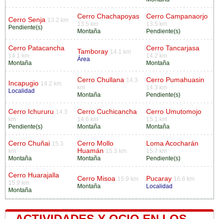
Cerro Chachapoyas
Cerro Campanaorjo
Cerro Senja
13.2 km
13.5 km
13.5 km
Pendiente(s)
Montaña
Pendiente(s)
Cerro Patacancha
Cerro Tancarjasa
Tamboray
14.1 km
14.1 km
14.2 km
Área
Montaña
Montaña
Cerro Chullana
Cerro Pumahuasin
14.3
Incapugio
14.2 km
km
14.3 km
Localidad
Montaña
Pendiente(s)
Cerro Ichururu
Cerro Cuchicancha
Cerro Umutomojo
14.3
km
14.6 km
15.1 km
Pendiente(s)
Montaña
Montaña
Cerro Chuñai
Cerro Mollo
Loma Acocharán
15.3
Huamán
km
15.3 km
15.7 km
Montaña
Montaña
Pendiente(s)
Cerro Huarajalla
Cerro Misoa
Pucaray
15.9 km
16.6 km
15.9 km
Montaña
Localidad
Montaña
ACTIVIDADES Y OCIO EN LOS