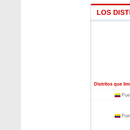
LOS DIS
Distritos que li
Puer
Puer