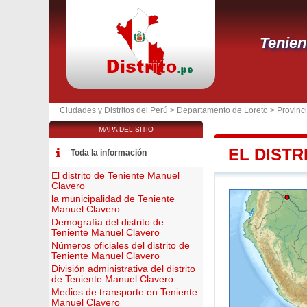
Tenien
Ciudades y Distritos del Perú >
Departamento de Loreto
>
Provinc
MAPA DEL SITIO
EL DIST
Toda la información
El distrito de Teniente Manuel
Clavero
la municipalidad de Teniente
Manuel Clavero
Demografía del distrito de
Teniente Manuel Clavero
Números oficiales del distrito de
Teniente Manuel Clavero
División administrativa del distrito
de Teniente Manuel Clavero
Medios de transporte en Teniente
Manuel Clavero