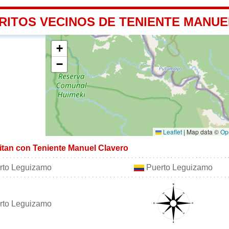
TRITOS VECINOS DE TENIENTE MANU
+
−
Leaflet
|
Map data ©
Op
mitan con Teniente Manuel Clavero
to Leguizamo
Puerto Leguizamo
to Leguizamo