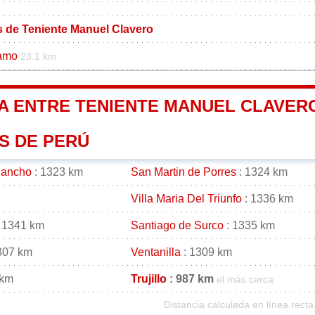
os de Teniente Manuel Clavero
zamo
23.1 km
A ENTRE TENIENTE MANUEL CLAVERO
S DE PERÚ
gancho
: 1323 km
San Martin de Porres
: 1324 km
Villa Maria Del Triunfo
: 1336 km
 1341 km
Santiago de Surco
: 1335 km
307 km
Ventanilla
: 1309 km
 km
Trujillo
: 987 km
el más cerca
Distancia calculada en línea recta