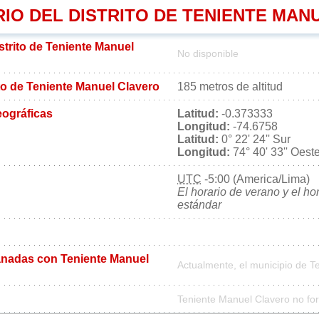
RIO DEL DISTRITO DE TENIENTE MAN
istrito de Teniente Manuel
No disponible
rito de Teniente Manuel Clavero
185 metros de altitud
ográficas
Latitud:
-0.373333
Longitud:
-74.6758
Latitud:
0° 22' 24'' Sur
Longitud:
74° 40' 33'' Oest
UTC
-5:00 (America/Lima)
El horario de verano y el ho
estándar
nadas con Teniente Manuel
Actualmente, el municipio de 
Teniente Manuel Clavero no fo