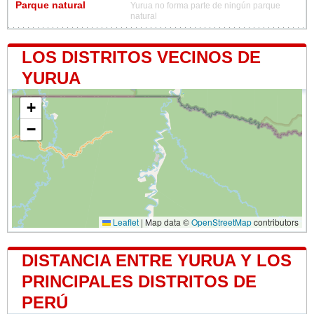
Parque natural
Yurua no forma parte de ningún parque
natural
LOS DISTRITOS VECINOS DE
YURUA
+
−
Leaflet
|
Map data ©
OpenStreetMap
contributors
DISTANCIA ENTRE YURUA Y LOS
PRINCIPALES DISTRITOS DE
PERÚ