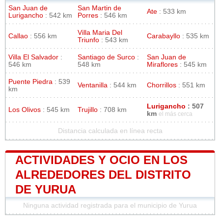
San Juan de
San Martin de
Ate
: 533 km
Lurigancho
: 542 km
Porres
: 546 km
Villa Maria Del
Callao
: 556 km
Carabayllo
: 535 km
Triunfo
: 543 km
Villa El Salvador
:
Santiago de Surco
:
San Juan de
546 km
548 km
Miraflores
: 545 km
Puente Piedra
: 539
Ventanilla
: 544 km
Chorrillos
: 551 km
km
Lurigancho
: 507
Los Olivos
: 545 km
Trujillo
: 708 km
km
el más cerca
Distancia calculada en línea recta
ACTIVIDADES Y OCIO EN LOS
ALREDEDORES DEL DISTRITO
DE YURUA
Ninguna actividad registrada para el municipio de Yurua