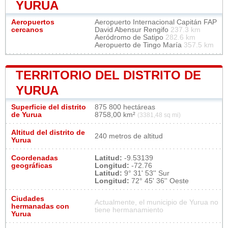
YURUA
Aeropuertos
Aeropuerto Internacional Capitán FAP
cercanos
David Abensur Rengifo
237.3 km
Aeródromo de Satipo
282.6 km
Aeropuerto de Tingo María
357.5 km
TERRITORIO DEL DISTRITO DE
YURUA
Superficie del distrito
875 800 hectáreas
de Yurua
8758,00 km²
(3381,48 sq mi)
Altitud del distrito de
240 metros de altitud
Yurua
Coordenadas
Latitud:
-9.53139
geográficas
Longitud:
-72.76
Latitud:
9° 31' 53'' Sur
Longitud:
72° 45' 36'' Oeste
Ciudades
Actualmente, el municipio de Yurua no
hermanadas con
tiene hermanamiento
Yurua