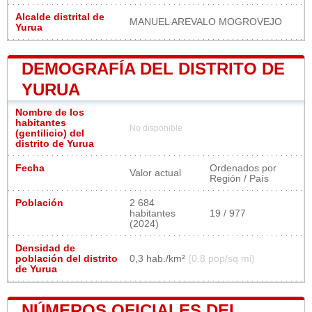
Alcalde distrital de
MANUEL AREVALO MOGROVEJO
Yurua
DEMOGRAFÍA DEL DISTRITO DE
YURUA
Nombre de los
habitantes
No disponible
(gentilicio) del
distrito de Yurua
Fecha
Ordenados por
Valor actual
Región / País
Población
2 684
habitantes
19 / 977
(2024)
Densidad de
población del distrito
0,3 hab./km²
(0,8 pop/sq mi)
de Yurua
NÚMEROS OFICIALES DEL