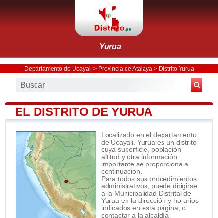
Yurua
Departamento de Ucayali
>
Provincia de Atalaya
>
Distrito Yurua
EL DISTRITO DE YURUA
Localizado en el departamento
de Ucayali, Yurua es un distrito
cuya superficie, población,
altitud y otra información
importante se proporciona a
continuación.
Para todos sus procedimientos
administrativos, puede dirigirse
a la Municipalidad Distrital de
Yurua en la dirección y horarios
indicados en esta página, o
contactar a la alcaldía