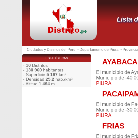
Lista 
Ciudades y Distritos del Perú
>
Departamento de Piura
>
Provinci
ESTADÍSTICAS
AYABACA
-
10
Distritos
-
130 960
habitantes
El municipio de Ay
- Superficie
5 197
km²
Municipio de -40 0
- Densidad
25,2
hab./km²
PIURA
- Altitud
1 494
m
PACAIPA
El municipio de Pa
Municipio de -30 0
PIURA
FRIAS
El municipio de Fri