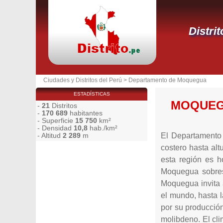
Distri
Ciudades y Distritos del Perú
>
Departamento de Moquegua
ESTADÍSTICAS
MOQUE
-
21
Distritos
-
170 689
habitantes
- Superficie
15 750
km²
- Densidad
10,8
hab./km²
El Departamento 
- Altitud
2 289
m
costero hasta al
esta región es h
Moquegua sobresa
Moquegua invita 
el mundo, hasta 
por su producción
molibdeno. El cli