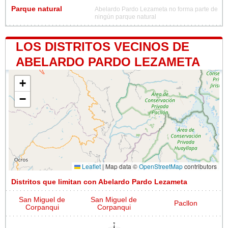
Parque natural
Abelardo Pardo Lezameta no forma parte de
ningún parque natural
LOS DISTRITOS VECINOS DE
ABELARDO PARDO LEZAMETA
+
−
Leaflet
|
Map data ©
OpenStreetMap
contributors
Distritos que limitan con Abelardo Pardo Lezameta
San Miguel de
San Miguel de
Pacllon
Corpanqui
Corpanqui