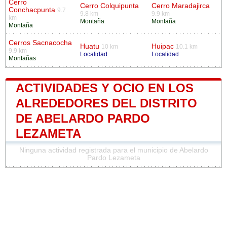
Cerro
Cerro Colquipunta
Cerro Maradajirca
Conchacpunta
9.7
9.8 km
9.9 km
km
Montaña
Montaña
Montaña
Cerros Sacnacocha
Huatu
Huipac
10 km
10.1 km
9.9 km
Localidad
Localidad
Montañas
ACTIVIDADES Y OCIO EN LOS
ALREDEDORES DEL DISTRITO
DE ABELARDO PARDO
LEZAMETA
Ninguna actividad registrada para el municipio de Abelardo
Pardo Lezameta