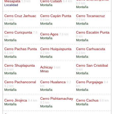
Mesapata
Cerro Cutash
5.9 km
6.4 km
6.6 km
Localidad
Montaña
Montaña
Cerro Cruz Jarhuac
Cerro Cayán Punta
Cerro Tocanacruz
6.7 km
6.9 km
7.5 km
Montaña
Montaña
Montaña
Cerro Curicpunta
Cerro Escalón Punta
7.6
Cerro Agos
7.6 km
km
8 km
Montaña
Montaña
Montaña
Cerro Pachas Punta
Cerro Huiquispunta
Cerro Carhuacuta
8.1 km
8.2 km
8.3 km
Montaña
Montaña
Montaña
Cerro Shuplapunta
Cerro San Cristóbal
Achicay
9 km
8.9 km
9 km
Minas
Montaña
Montaña
Cerro Pachancorral
Cerro Hualanca
Cerro Purgajaga
9.2
9.4
9.2 km
km
km
Montaña
Montaña
Montaña
Cerro Pishtamachay
Cerro Jirojirca
Cerro Cachus
9.4 km
9.6 km
9.5 km
Montaña
Montaña
Montaña