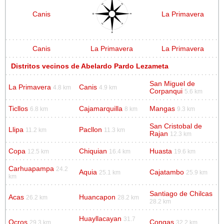
Canis
La Primavera
Canis
La Primavera
La Primavera
Distritos vecinos de Abelardo Pardo Lezameta
San Miguel de
La Primavera
Canis
4.8 km
4.9 km
Corpanqui
5.6 km
Ticllos
Cajamarquilla
Mangas
6.8 km
8 km
9.3 km
San Cristobal de
Llipa
Pacllon
11.2 km
11.3 km
Rajan
12.3 km
Copa
Chiquian
Huasta
12.5 km
16.4 km
19.6 km
Carhuapampa
24.2
Aquia
Cajatambo
25.1 km
25.9 km
km
Santiago de Chilcas
Acas
Huancapon
26.2 km
28.2 km
28.2 km
Huayllacayan
31.7
Ocros
Congas
29.3 km
32.2 km