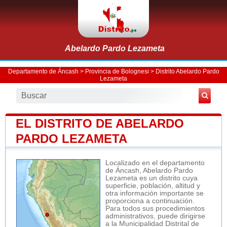
Abelardo Pardo Lezameta
Departamento de Áncash
>
Provincia de Bolognesi
>
Distrito Abelardo Pardo
Lezameta
EL DISTRITO DE ABELARDO
PARDO LEZAMETA
Localizado en el departamento
de Áncash, Abelardo Pardo
Lezameta es un distrito cuya
superficie, población, altitud y
otra información importante se
proporciona a continuación.
Para todos sus procedimientos
administrativos, puede dirigirse
a la Municipalidad Distrital de