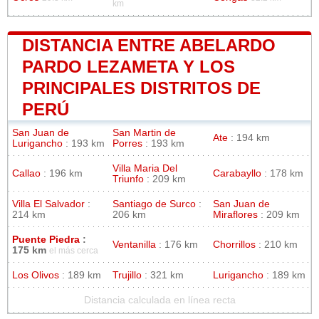
km
DISTANCIA ENTRE ABELARDO
PARDO LEZAMETA Y LOS
PRINCIPALES DISTRITOS DE
PERÚ
San Juan de
San Martin de
Ate
: 194 km
Lurigancho
: 193 km
Porres
: 193 km
Villa Maria Del
Callao
: 196 km
Carabayllo
: 178 km
Triunfo
: 209 km
Villa El Salvador
:
Santiago de Surco
:
San Juan de
214 km
206 km
Miraflores
: 209 km
Puente Piedra
:
Ventanilla
: 176 km
Chorrillos
: 210 km
175 km
el más cerca
Los Olivos
: 189 km
Trujillo
: 321 km
Lurigancho
: 189 km
Distancia calculada en línea recta