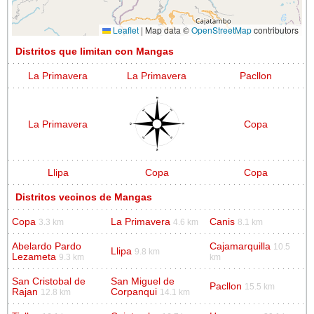
Leaflet
|
Map data ©
OpenStreetMap
contributors
Distritos que limitan con Mangas
La Primavera
La Primavera
Pacllon
La Primavera
Copa
Llipa
Copa
Copa
Distritos vecinos de Mangas
Copa
La Primavera
Canis
3.3 km
4.6 km
8.1 km
Abelardo Pardo
Cajamarquilla
10.5
Llipa
9.8 km
Lezameta
9.3 km
km
San Cristobal de
San Miguel de
Pacllon
15.5 km
Rajan
Corpanqui
12.8 km
14.1 km