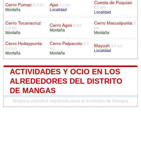
Cuesta de Puquian
Cerro Pumac
Ajas
8.4 km
8.4 km
8.5 km
Montaña
Localidad
Localidad
Cerro Tocanacruz
Cerro Macusipunta
9
Cerro Agos
9 km
8.8 km
km
Montaña
Montaña
Montaña
Cerro Huitaypunta
Cerro Palpacoto
9.5
Mayush
9.8 km
9.4 km
km
Localidad
Montaña
Montaña
ACTIVIDADES Y OCIO EN LOS
ALREDEDORES DEL DISTRITO
DE MANGAS
Ninguna actividad registrada para el municipio de Mangas