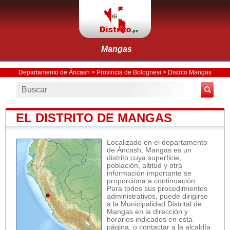
Mangas
Departamento de Áncash
>
Provincia de Bolognesi
>
Distrito Mangas
EL DISTRITO DE MANGAS
Localizado en el departamento
de Áncash, Mangas es un
distrito cuya superficie,
población, altitud y otra
información importante se
proporciona a continuación.
Para todos sus procedimientos
administrativos, puede dirigirse
a la Municipalidad Distrital de
Mangas en la dirección y
horarios indicados en esta
página, o contactar a la alcaldía