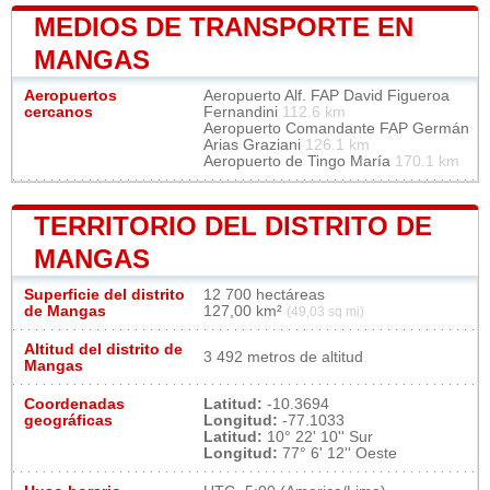
MEDIOS DE TRANSPORTE EN
MANGAS
Aeropuertos
Aeropuerto Alf. FAP David Figueroa
cercanos
Fernandini
112.6 km
Aeropuerto Comandante FAP Germán
Arias Graziani
126.1 km
Aeropuerto de Tingo María
170.1 km
TERRITORIO DEL DISTRITO DE
MANGAS
Superficie del distrito
12 700 hectáreas
de Mangas
127,00 km²
(49,03 sq mi)
Altitud del distrito de
3 492 metros de altitud
Mangas
Coordenadas
Latitud:
-10.3694
geográficas
Longitud:
-77.1033
Latitud:
10° 22' 10'' Sur
Longitud:
77° 6' 12'' Oeste