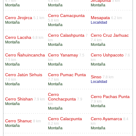
Jircapunta
4.7 km
4.8 km
5 km
Montaña
Montaña
Montaña
Cerro Camacpunta
Cerro Jirojirca
Mesapata
5.1 km
6.2 km
5.8 km
Montaña
Localidad
Montaña
Cerro Calashpunta
Cerro Cruz Jarhuac
7
Cerro Lacsha
6.8 km
km
7.4 km
Montaña
Montaña
Montaña
Cerro Ñahuincancha
Cerro Yanamay
Cerro Ushpacoto
7.5
7.6
7.5 km
km
km
Montaña
Montaña
Montaña
Cerro Jatún Sirhuis
Cerro Pumac Punta
Sinso
7.8 km
7.6 km
7.7 km
Localidad
Montaña
Montaña
Cerro
Cerro Pachas Punta
Cerro Shishan
Conchacpunta
7.9 km
7.9
7.9 km
Montaña
km
Montaña
Montaña
Cerro Calacpunta
Cerro Ayamarca
8.4
Cerro Shanuc
8 km
8.2 km
km
Montaña
Montaña
Montaña