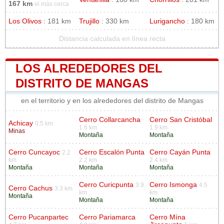
167 km
el más cerca
Los Olivos
: 181 km
Trujillo
: 330 km
Lurigancho
: 180 km
Distancia calculada en línea recta
LOS ALREDEDORES DEL
DISTRITO DE MANGAS
en el territorio y en los alrededores del distrito de Mangas
Cerro Collarcancha
Cerro San Cristóbal
Achicay
0.5 km
1.6 km
1.9 km
Minas
Montaña
Montaña
Cerro Cuncayoc
Cerro Escalón Punta
Cerro Cayán Punta
2.2
km
2.2 km
2.4 km
Montaña
Montaña
Montaña
Cerro Curicpunta
Cerro Ismonga
3.9
4.5
Cerro Cachus
3.3 km
km
km
Montaña
Montaña
Montaña
Cerro Pucanpartec
Cerro Pariamarca
Cerro Mína