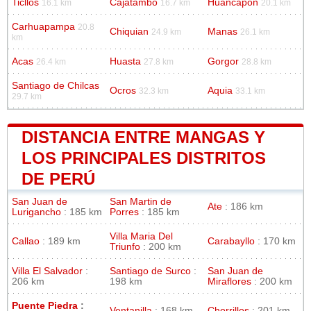
Ticllos
Cajatambo
Huancapon
16.1 km
16.7 km
20.1 km
Carhuapampa
20.8
Chiquian
Manas
24.9 km
26.1 km
km
Acas
Huasta
Gorgor
26.4 km
27.8 km
28.8 km
Santiago de Chilcas
Ocros
Aquia
32.3 km
33.1 km
29.7 km
DISTANCIA ENTRE MANGAS Y
LOS PRINCIPALES DISTRITOS
DE PERÚ
San Juan de
San Martin de
Ate
: 186 km
Lurigancho
: 185 km
Porres
: 185 km
Villa Maria Del
Callao
: 189 km
Carabayllo
: 170 km
Triunfo
: 200 km
Villa El Salvador
:
Santiago de Surco
:
San Juan de
206 km
198 km
Miraflores
: 200 km
Puente Piedra
:
Ventanilla
: 168 km
Chorrillos
: 201 km