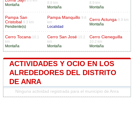
Loma Sajri
8.6 km
8.8 km
8.9 km
Montaña
Montaña
Montaña
Pampa San
Pampa Manquillo
9.6
Cerro Actunga
9.9 km
Cristobal
9.3 km
km
Montaña
Pendiente(s)
Localidad
Cerro Tocana
Cerro San José
Cerro Cieneguilla
10.1
10.2
km
km
10.2 km
Montaña
Montaña
Montaña
ACTIVIDADES Y OCIO EN LOS
ALREDEDORES DEL DISTRITO
DE ANRA
Ninguna actividad registrada para el municipio de Anra