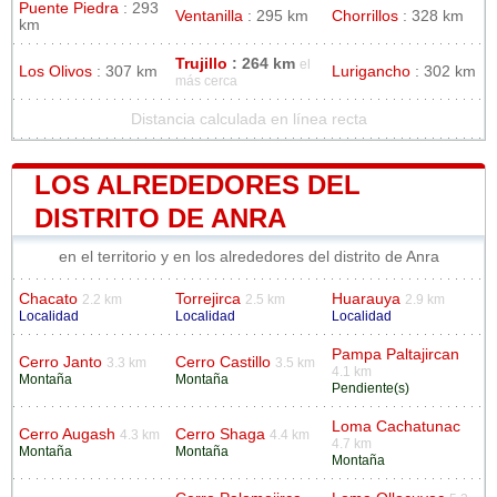
Puente Piedra
: 293
Ventanilla
: 295 km
Chorrillos
: 328 km
km
Trujillo
: 264 km
el
Los Olivos
: 307 km
Lurigancho
: 302 km
más cerca
Distancia calculada en línea recta
LOS ALREDEDORES DEL
DISTRITO DE ANRA
en el territorio y en los alrededores del distrito de Anra
Chacato
Torrejirca
Huarauya
2.2 km
2.5 km
2.9 km
Localidad
Localidad
Localidad
Pampa Paltajircan
Cerro Janto
Cerro Castillo
3.3 km
3.5 km
4.1 km
Montaña
Montaña
Pendiente(s)
Loma Cachatunac
Cerro Augash
Cerro Shaga
4.3 km
4.4 km
4.7 km
Montaña
Montaña
Montaña