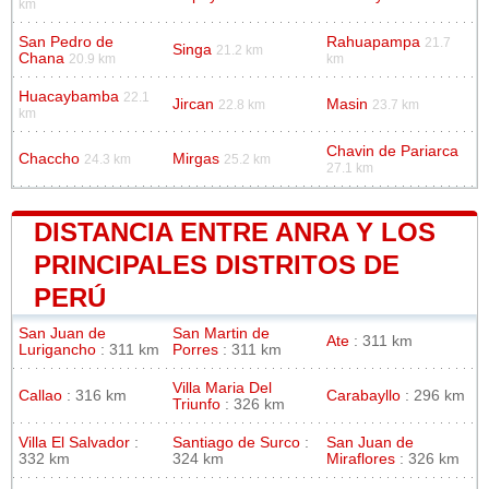
km
San Pedro de
Rahuapampa
21.7
Singa
21.2 km
Chana
20.9 km
km
Huacaybamba
22.1
Jircan
Masin
22.8 km
23.7 km
km
Chavin de Pariarca
Chaccho
Mirgas
24.3 km
25.2 km
27.1 km
DISTANCIA ENTRE ANRA Y LOS
PRINCIPALES DISTRITOS DE
PERÚ
San Juan de
San Martin de
Ate
: 311 km
Lurigancho
: 311 km
Porres
: 311 km
Villa Maria Del
Callao
: 316 km
Carabayllo
: 296 km
Triunfo
: 326 km
Villa El Salvador
:
Santiago de Surco
:
San Juan de
332 km
324 km
Miraflores
: 326 km