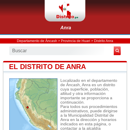
Anra
Departamento de Áncash
>
Provincia de Huari
>
Distrito Anra
EL DISTRITO DE ANRA
Localizado en el departamento
de Áncash, Anra es un distrito
cuya superficie, población,
altitud y otra información
importante se proporciona a
continuación.
Para todos sus procedimientos
administrativos, puede dirigirse
a la Municipalidad Distrital de
Anra en la dirección y horarios
indicados en esta página, o
contactar a la alcaldía