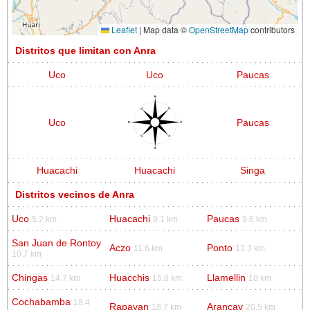
Leaflet
|
Map data ©
OpenStreetMap
contributors
Distritos que limitan con Anra
Uco
Uco
Paucas
Uco
Paucas
Huacachi
Huacachi
Singa
Distritos vecinos de Anra
Uco
Huacachi
Paucas
5.2 km
9.1 km
9.6 km
San Juan de Rontoy
Aczo
Ponto
11.6 km
13.3 km
10.7 km
Chingas
Huacchis
Llamellin
14.7 km
15.8 km
18 km
Cochabamba
18.4
Rapayan
Arancay
18.7 km
20.5 km