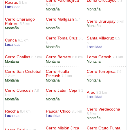
Cerro Palomojirca
Loma Ollocuyoc
5.3
Racrac
5 km
5.3 km
km
Localidad
Montaña
Montaña
Cerro Charango
Cerro Mallgash
5.7
Cerro Ururupay
6 km
Potrero
5.5 km
km
Montaña
Montaña
Montaña
Cerro Toma Cruz
Santa Villacruz
6.3
6.5
Cunca
6.1 km
km
km
Localidad
Montaña
Localidad
Cerro Challas
Cerro Berrete
Loma Catash
6.7 km
6.8 km
7.1 km
Montaña
Montaña
Montaña
Cerro San Cristobal
Cerro Hualla
Cerro Torrejirca
7.6
Pincush
7.2 km
7.2 km
km
Montaña
Montaña
Montaña
Cerro Cuncush
Cerro Jatun Ceja
7.8
8.1
Arac
8.2 km
km
km
Localidad
Montaña
Montaña
Cerro Verdecocha
Reccha
Paucar Chico
8.4 km
8.5 km
8.5 km
Localidad
Localidad
Montaña
Cerro Misión Jirca
Cerro Otuto Punta