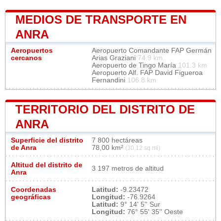
MEDIOS DE TRANSPORTE EN
ANRA
Aeropuertos
Aeropuerto Comandante FAP Germán
cercanos
Arias Graziani
74.9 km
Aeropuerto de Tingo María
101.3 km
Aeropuerto Alf. FAP David Figueroa
Fernandini
106.8 km
TERRITORIO DEL DISTRITO DE
ANRA
Superficie del distrito
7 800 hectáreas
de Anra
78,00 km²
(30,12 sq mi)
Altitud del distrito de
3 197 metros de altitud
Anra
Coordenadas
Latitud:
-9.23472
geográficas
Longitud:
-76.9264
Latitud:
9° 14' 5'' Sur
Longitud:
76° 55' 35'' Oeste