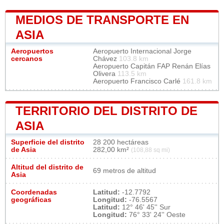
MEDIOS DE TRANSPORTE EN
ASIA
Aeropuertos
Aeropuerto Internacional Jorge
cercanos
Chávez
103.8 km
Aeropuerto Capitán FAP Renán Elías
Olivera
113.5 km
Aeropuerto Francisco Carlé
161.8 km
TERRITORIO DEL DISTRITO DE
ASIA
Superficie del distrito
28 200 hectáreas
de Asia
282,00 km²
(108,88 sq mi)
Altitud del distrito de
69 metros de altitud
Asia
Coordenadas
Latitud:
-12.7792
geográficas
Longitud:
-76.5567
Latitud:
12° 46' 45'' Sur
Longitud:
76° 33' 24'' Oeste