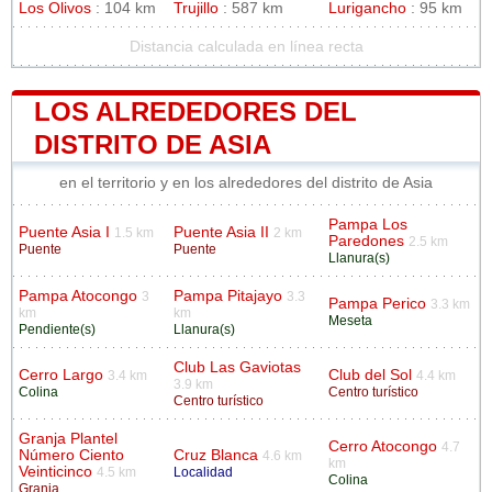
Los Olivos
: 104 km
Trujillo
: 587 km
Lurigancho
: 95 km
Distancia calculada en línea recta
LOS ALREDEDORES DEL
DISTRITO DE ASIA
en el territorio y en los alrededores del distrito de Asia
Pampa Los
Puente Asia I
Puente Asia II
1.5 km
2 km
Paredones
2.5 km
Puente
Puente
Llanura(s)
Pampa Atocongo
Pampa Pitajayo
3
3.3
Pampa Perico
3.3 km
km
km
Meseta
Pendiente(s)
Llanura(s)
Club Las Gaviotas
Cerro Largo
Club del Sol
3.4 km
4.4 km
3.9 km
Colina
Centro turístico
Centro turístico
Granja Plantel
Cerro Atocongo
4.7
Número Ciento
Cruz Blanca
4.6 km
km
Veinticinco
4.5 km
Localidad
Colina
Granja