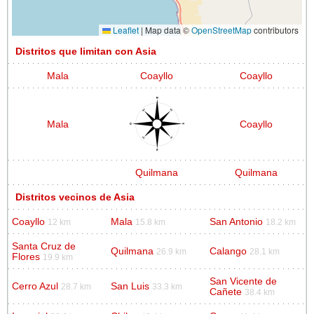
Leaflet
|
Map data ©
OpenStreetMap
contributors
Distritos que limitan con Asia
Mala
Coayllo
Coayllo
Mala
Coayllo
Quilmana
Quilmana
Distritos vecinos de Asia
Coayllo
Mala
San Antonio
12 km
15.8 km
18.2 km
Santa Cruz de
Quilmana
Calango
26.9 km
28.1 km
Flores
19.9 km
San Vicente de
Cerro Azul
San Luis
28.7 km
33.3 km
Cañete
38.4 km