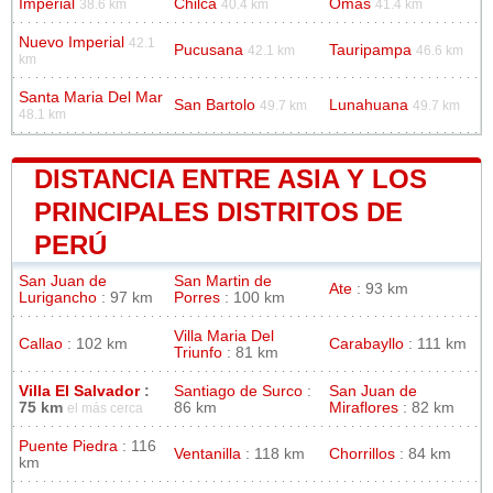
Imperial
Chilca
Omas
38.6 km
40.4 km
41.4 km
Nuevo Imperial
42.1
Pucusana
Tauripampa
42.1 km
46.6 km
km
Santa Maria Del Mar
San Bartolo
Lunahuana
49.7 km
49.7 km
48.1 km
DISTANCIA ENTRE ASIA Y LOS
PRINCIPALES DISTRITOS DE
PERÚ
San Juan de
San Martin de
Ate
: 93 km
Lurigancho
: 97 km
Porres
: 100 km
Villa Maria Del
Callao
: 102 km
Carabayllo
: 111 km
Triunfo
: 81 km
Villa El Salvador
:
Santiago de Surco
:
San Juan de
75 km
86 km
Miraflores
: 82 km
el más cerca
Puente Piedra
: 116
Ventanilla
: 118 km
Chorrillos
: 84 km
km