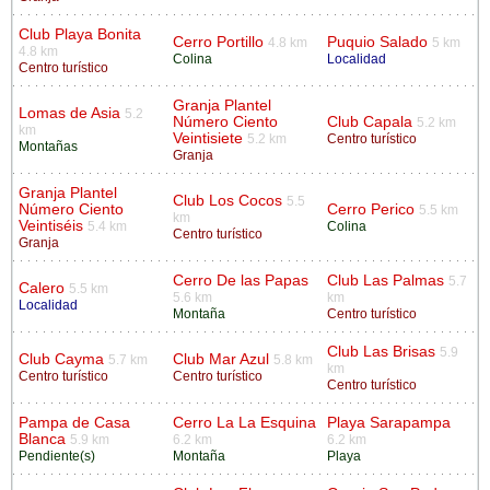
Club Playa Bonita
Cerro Portillo
Puquio Salado
4.8 km
5 km
4.8 km
Colina
Localidad
Centro turístico
Granja Plantel
Lomas de Asia
5.2
Número Ciento
Club Capala
5.2 km
km
Veintisiete
5.2 km
Centro turístico
Montañas
Granja
Granja Plantel
Club Los Cocos
5.5
Número Ciento
Cerro Perico
5.5 km
km
Veintiséis
5.4 km
Colina
Centro turístico
Granja
Cerro De las Papas
Club Las Palmas
5.7
Calero
5.5 km
5.6 km
km
Localidad
Montaña
Centro turístico
Club Las Brisas
5.9
Club Cayma
Club Mar Azul
5.7 km
5.8 km
km
Centro turístico
Centro turístico
Centro turístico
Pampa de Casa
Cerro La La Esquina
Playa Sarapampa
Blanca
5.9 km
6.2 km
6.2 km
Pendiente(s)
Montaña
Playa