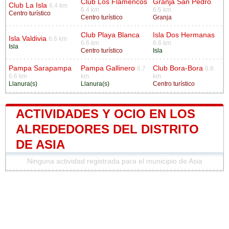
Club Los Flamencos
Granja San Pedro
Club La Isla
6.4 km
6.4 km
6.6 km
Centro turístico
Centro turístico
Granja
Club Playa Blanca
Isla Dos Hermanas
Isla Valdivia
6.6 km
6.6 km
6.6 km
Isla
Centro turístico
Isla
Pampa Sarapampa
Pampa Gallinero
Club Bora-Bora
6.7
6.8
6.6 km
km
km
Llanura(s)
Llanura(s)
Centro turístico
ACTIVIDADES Y OCIO EN LOS
ALREDEDORES DEL DISTRITO
DE ASIA
Ninguna actividad registrada para el municipio de Asia