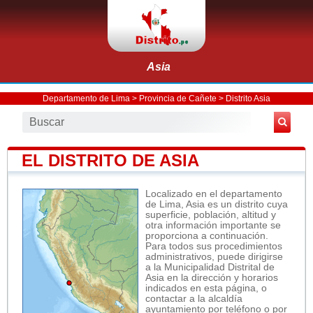
Asia
Departamento de Lima
>
Provincia de Cañete
>
Distrito Asia
EL DISTRITO DE ASIA
Localizado en el departamento
de Lima, Asia es un distrito cuya
superficie, población, altitud y
otra información importante se
proporciona a continuación.
Para todos sus procedimientos
administrativos, puede dirigirse
a la Municipalidad Distrital de
Asia en la dirección y horarios
indicados en esta página, o
contactar a la alcaldía
ayuntamiento por teléfono o por