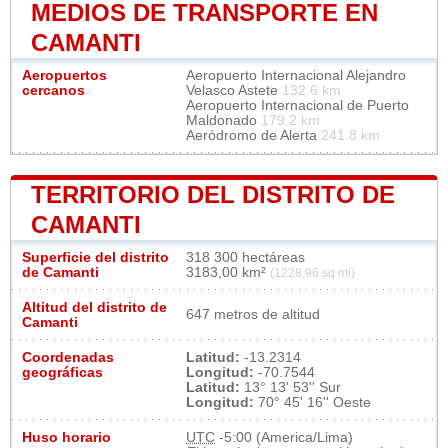
MEDIOS DE TRANSPORTE EN
CAMANTI
Aeropuertos
Aeropuerto Internacional Alejandro
cercanos
Velasco Astete
132.6 km
Aeropuerto Internacional de Puerto
Maldonado
179.2 km
Aeródromo de Alerta
241.8 km
TERRITORIO DEL DISTRITO DE
CAMANTI
Superficie del distrito
318 300 hectáreas
de Camanti
3183,00 km²
(1228,96 sq mi)
Altitud del distrito de
647 metros de altitud
Camanti
Coordenadas
Latitud:
-13.2314
geográficas
Longitud:
-70.7544
Latitud:
13° 13' 53'' Sur
Longitud:
70° 45' 16'' Oeste
Huso horario
UTC
-5:00 (America/Lima)