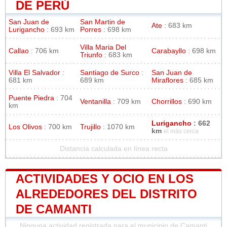
DE PERÚ
San Juan de
San Martin de
Ate
: 683 km
Lurigancho
: 693 km
Porres
: 698 km
Villa Maria Del
Callao
: 706 km
Carabayllo
: 698 km
Triunfo
: 683 km
Villa El Salvador
:
Santiago de Surco
:
San Juan de
681 km
689 km
Miraflores
: 685 km
Puente Piedra
: 704
Ventanilla
: 709 km
Chorrillos
: 690 km
km
Lurigancho
: 662
Los Olivos
: 700 km
Trujillo
: 1070 km
km
el más cerca
Distancia calculada en línea recta
ACTIVIDADES Y OCIO EN LOS
ALREDEDORES DEL DISTRITO
DE CAMANTI
Ninguna actividad registrada para el municipio de Camanti