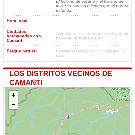
El horario de verano y el horario de
invierno son los mismos que el horario
estándar
Hora local
Ciudades
Actualmente, el municipio de Camanti
hermanadas con
no tiene hermanamiento
Camanti
Parque natural
Camanti no forma parte de ningún parque
natural
LOS DISTRITOS VECINOS DE
CAMANTI
+
−