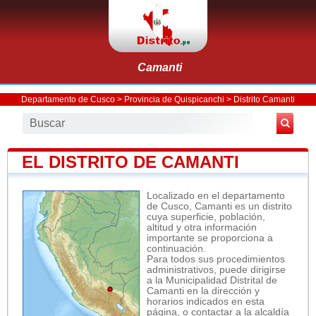
Camanti
Departamento de Cusco
>
Provincia de Quispicanchi
>
Distrito Camanti
EL DISTRITO DE CAMANTI
Localizado en el departamento
de Cusco, Camanti es un distrito
cuya superficie, población,
altitud y otra información
importante se proporciona a
continuación.
Para todos sus procedimientos
administrativos, puede dirigirse
a la Municipalidad Distrital de
Camanti en la dirección y
horarios indicados en esta
página, o contactar a la alcaldía