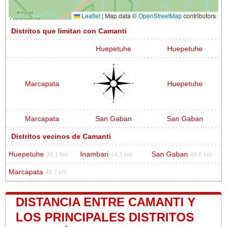
Leaflet
|
Map data ©
OpenStreetMap
contributors
Distritos que limitan con Camanti
Huepetuhe
Huepetuhe
Marcapata
Huepetuhe
Marcapata
San Gaban
San Gaban
Distritos vecinos de Camanti
Huepetuhe
Inambari
San Gaban
36.1 km
44.3 km
44.6 km
Marcapata
46.7 km
DISTANCIA ENTRE CAMANTI Y
LOS PRINCIPALES DISTRITOS