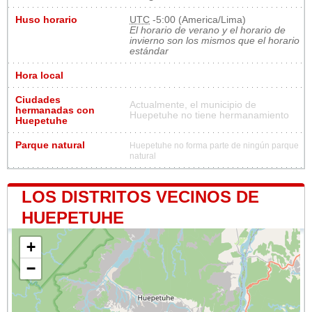
Huso horario
UTC
-5:00 (America/Lima)
El horario de verano y el horario de
invierno son los mismos que el horario
estándar
Hora local
Ciudades
Actualmente, el municipio de
hermanadas con
Huepetuhe no tiene hermanamiento
Huepetuhe
Parque natural
Huepetuhe no forma parte de ningún parque
natural
LOS DISTRITOS VECINOS DE
HUEPETUHE
+
−