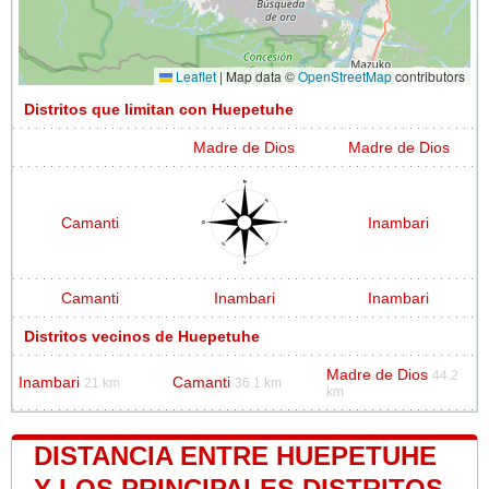
Leaflet
|
Map data ©
OpenStreetMap
contributors
Distritos que limitan con Huepetuhe
Madre de Dios
Madre de Dios
Camanti
Inambari
Camanti
Inambari
Inambari
Distritos vecinos de Huepetuhe
Madre de Dios
44.2
Inambari
Camanti
21 km
36.1 km
km
DISTANCIA ENTRE HUEPETUHE
Y LOS PRINCIPALES DISTRITOS