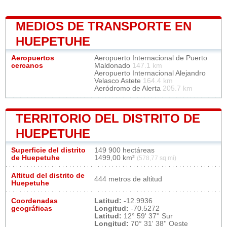
MEDIOS DE TRANSPORTE EN
HUEPETUHE
Aeropuertos
Aeropuerto Internacional de Puerto
cercanos
Maldonado
147.1 km
Aeropuerto Internacional Alejandro
Velasco Astete
164.4 km
Aeródromo de Alerta
205.7 km
TERRITORIO DEL DISTRITO DE
HUEPETUHE
Superficie del distrito
149 900 hectáreas
de Huepetuhe
1499,00 km²
(578,77 sq mi)
Altitud del distrito de
444 metros de altitud
Huepetuhe
Coordenadas
Latitud:
-12.9936
geográficas
Longitud:
-70.5272
Latitud:
12° 59' 37'' Sur
Longitud:
70° 31' 38'' Oeste