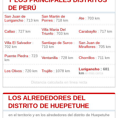
DE PERÚ
San Juan de
San Martin de
Ate
: 703 km
Lurigancho
: 713 km
Porres
: 718 km
Villa Maria Del
Callao
: 727 km
Carabayllo
: 717 km
Triunfo
: 703 km
Villa El Salvador
:
Santiago de Surco
:
San Juan de
702 km
710 km
Miraflores
: 705 km
Puente Piedra
: 723
Ventanilla
: 728 km
Chorrillos
: 711 km
km
Lurigancho
: 681
Los Olivos
: 720 km
Trujillo
: 1078 km
km
el más cerca
Distancia calculada en línea recta
LOS ALREDEDORES DEL
DISTRITO DE HUEPETUHE
en el territorio y en los alrededores del distrito de Huepetuhe