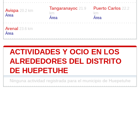
Tangaranayoc
Puerto Carlos
21.9
22.2
Avispa
20.2 km
km
km
Área
Área
Área
Arenal
23.6 km
Área
ACTIVIDADES Y OCIO EN LOS
ALREDEDORES DEL DISTRITO
DE HUEPETUHE
Ninguna actividad registrada para el municipio de Huepetuhe