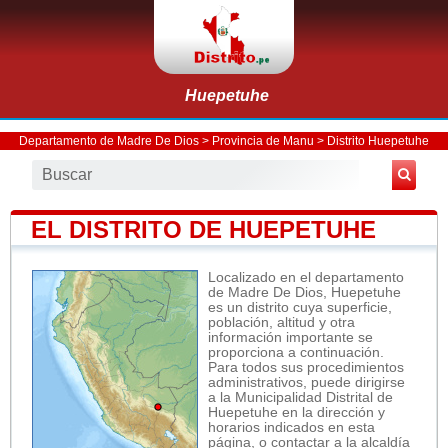
Huepetuhe
Departamento de Madre De Dios
>
Provincia de Manu
>
Distrito Huepetuhe
EL DISTRITO DE HUEPETUHE
Localizado en el departamento
de Madre De Dios, Huepetuhe
es un distrito cuya superficie,
población, altitud y otra
información importante se
proporciona a continuación.
Para todos sus procedimientos
administrativos, puede dirigirse
a la Municipalidad Distrital de
Huepetuhe en la dirección y
horarios indicados en esta
página, o contactar a la alcaldía