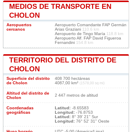
MEDIOS DE TRANSPORTE EN
CHOLON
Aeropuertos
Aeropuerto Comandante FAP Germán
cercanos
Arias Graziani
110.6 km
Aeropuerto de Tingo María
118.8 km
Aeropuerto Alf. FAP David Figueroa
Fernandini
154.8 km
TERRITORIO DEL DISTRITO DE
CHOLON
Superficie del distrito
408 700 hectáreas
de Cholon
4087,00 km²
(1578,00 sq mi)
Altitud del distrito de
2 447 metros de altitud
Cholon
Coordenadas
Latitud:
-8.65583
geográficas
Longitud:
-76.8753
Latitud:
8° 39' 21'' Sur
Longitud:
76° 52' 31'' Oeste
Huso horario
UTC
-5:00 (America/Lima)