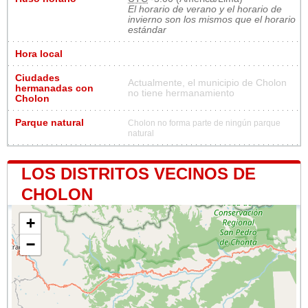
El horario de verano y el horario de
invierno son los mismos que el horario
estándar
Hora local
Ciudades
Actualmente, el municipio de Cholon
hermanadas con
no tiene hermanamiento
Cholon
Parque natural
Cholon no forma parte de ningún parque
natural
LOS DISTRITOS VECINOS DE
CHOLON
+
−