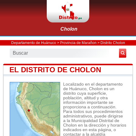
Cholon
Departamento de Huánuco
>
Provincia de Marañon
>
Distrito Cholon
EL DISTRITO DE CHOLON
Localizado en el departamento
de Huánuco, Cholon es un
distrito cuya superficie,
población, altitud y otra
información importante se
proporciona a continuación.
Para todos sus procedimientos
administrativos, puede dirigirse
a la Municipalidad Distrital de
Cholon en la dirección y horarios
indicados en esta página, o
contactar a la alcaldía