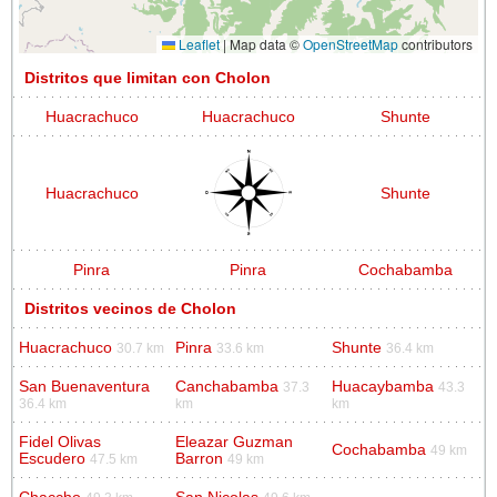
Leaflet
|
Map data ©
OpenStreetMap
contributors
Distritos que limitan con Cholon
Huacrachuco
Huacrachuco
Shunte
Huacrachuco
Shunte
Pinra
Pinra
Cochabamba
Distritos vecinos de Cholon
Huacrachuco
Pinra
Shunte
30.7 km
33.6 km
36.4 km
San Buenaventura
Canchabamba
Huacaybamba
37.3
43.3
36.4 km
km
km
Fidel Olivas
Eleazar Guzman
Cochabamba
49 km
Escudero
Barron
47.5 km
49 km