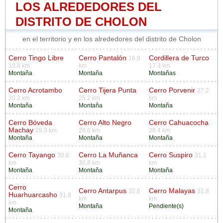
LOS ALREDEDORES DEL
DISTRITO DE CHOLON
en el territorio y en los alrededores del distrito de Cholon
Cerro Tingo Libre
Cerro Pantalón
Cordillera de Turco
16.9
10.8 km
km
17.3 km
Montaña
Montaña
Montañas
Cerro Acrotambo
Cerro Tijera Punta
Cerro Porvenir
27.2
20.3 km
25.2 km
km
Montaña
Montaña
Montaña
Cerro Bóveda
Cerro Alto Negro
Cerro Cahuacocha
Machay
28.3 km
28.6 km
29.4 km
Montaña
Montaña
Montaña
Cerro Tayango
Cerro La Muñanca
Cerro Suspiro
30.6
31.1
km
30.8 km
km
Montaña
Montaña
Montaña
Cerro
Cerro Antarpus
Cerro Malayas
32.6
32.8
Huarhuarcasho
31.8
km
km
km
Montaña
Pendiente(s)
Montaña