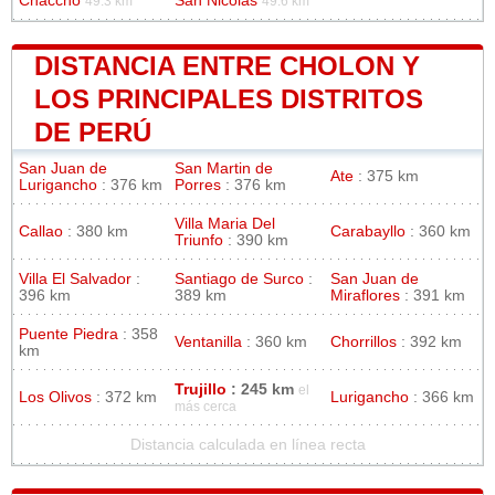
Chaccho
San Nicolas
49.3 km
49.6 km
DISTANCIA ENTRE CHOLON Y
LOS PRINCIPALES DISTRITOS
DE PERÚ
San Juan de
San Martin de
Ate
: 375 km
Lurigancho
: 376 km
Porres
: 376 km
Villa Maria Del
Callao
: 380 km
Carabayllo
: 360 km
Triunfo
: 390 km
Villa El Salvador
:
Santiago de Surco
:
San Juan de
396 km
389 km
Miraflores
: 391 km
Puente Piedra
: 358
Ventanilla
: 360 km
Chorrillos
: 392 km
km
Trujillo
: 245 km
el
Los Olivos
: 372 km
Lurigancho
: 366 km
más cerca
Distancia calculada en línea recta