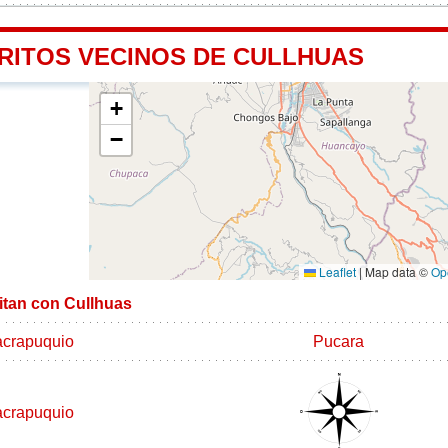
TRITOS VECINOS DE CULLHUAS
+
−
Leaflet
|
Map data ©
Op
mitan con Cullhuas
crapuquio
Pucara
crapuquio