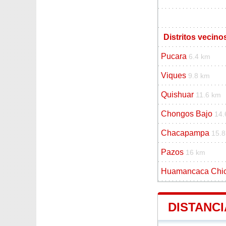
Distritos vecino
Pucara
6.4 km
Viques
9.8 km
Quishuar
11.6 km
Chongos Bajo
14.
Chacapampa
15.
Pazos
16 km
Huamancaca Chi
DISTANCI