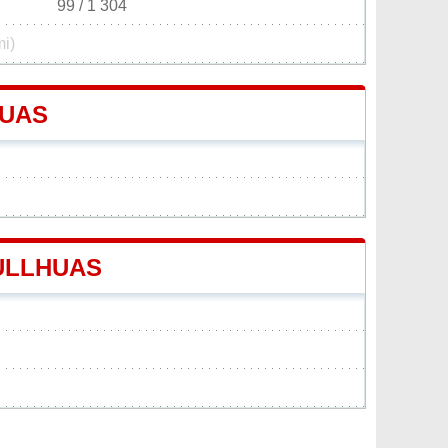
99 / 1 304
mi)
HUAS
CULLHUAS