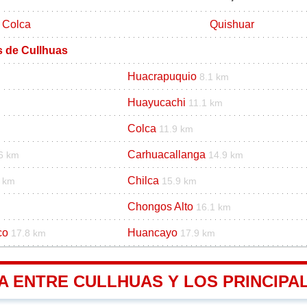
Colca
Quishuar
s de Cullhuas
Huacrapuquio
8.1 km
Huayucachi
11.1 km
Colca
11.9 km
Carhuacallanga
6 km
14.9 km
Chilca
8 km
15.9 km
Chongos Alto
16.1 km
co
Huancayo
17.8 km
17.9 km
A ENTRE CULLHUAS Y LOS PRINCIPA