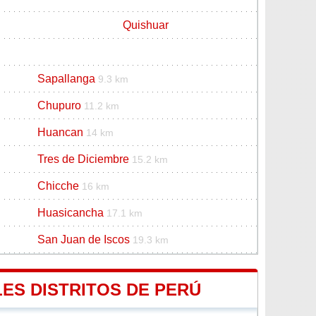
Quishuar
Sapallanga
9.3 km
Chupuro
11.2 km
Huancan
14 km
Tres de Diciembre
15.2 km
Chicche
16 km
Huasicancha
17.1 km
San Juan de Iscos
19.3 km
LES DISTRITOS DE PERÚ