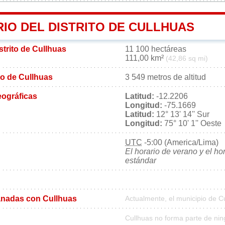
IO DEL DISTRITO DE CULLHUAS
istrito de Cullhuas
11 100 hectáreas
111,00 km²
(42,86 sq mi)
ito de Cullhuas
3 549 metros de altitud
ográficas
Latitud:
-12.2206
Longitud:
-75.1669
Latitud:
12° 13' 14'' Sur
Longitud:
75° 10' 1'' Oeste
UTC
-5:00 (America/Lima)
El horario de verano y el ho
estándar
nadas con Cullhuas
Actualmente, el municipio de 
Cullhuas no forma parte de nin