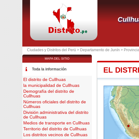
Cullhu
Ciudades y Distritos del Perú >
Departamento de Junín
>
Provinci
MAPA DEL SITIO
EL DISTR
Toda la información
El distrito de Cullhuas
la municipalidad de Cullhuas
Demografía del distrito de
Cullhuas
Números oficiales del distrito de
Cullhuas
División administrativa del distrito
de Cullhuas
Medios de transporte en Cullhuas
Territorio del distrito de Cullhuas
Los distritos vecinos de Cullhuas