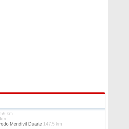
é
59 km
 km
redo Mendivil Duarte
147.5 km