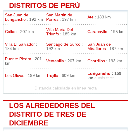
DISTRITOS DE PERÚ
San Juan de
San Martin de
Ate
: 183 km
Lurigancho
: 192 km
Porres
: 197 km
Villa Maria Del
Callao
: 207 km
Carabayllo
: 195 km
Triunfo
: 185 km
Villa El Salvador
:
Santiago de Surco
:
San Juan de
184 km
192 km
Miraflores
: 187 km
Puente Piedra
: 201
Ventanilla
: 207 km
Chorrillos
: 193 km
km
Lurigancho
: 159
Los Olivos
: 199 km
Trujillo
: 609 km
km
el más cerca
Distancia calculada en línea recta
LOS ALREDEDORES DEL
DISTRITO DE TRES DE
DICIEMBRE