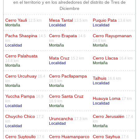
en el territorio y en los alrededores del distrito de Tres de
Diciembre
Cerro Yauli
Mesa Tantal
Puquio Pata
12.5 km
13.5 km
13.8 km
Montaña
Localidad
Localidad
Pacha Shaspina
Cerro Erapata
Cerro Rayupmanan
14.5
14.6
km
km
14.8 km
Localidad
Montaña
Montaña
Cerro Palahuata
Mata Cruz
Cerro Llacsa
15.2 km
16.4 km
14.8 km
Localidad
Montaña
Montaña
Cerro Urcuhuay
Cerro Pacllapampa
16.4
Talhuis
16.6 km
km
16.5 km
Localidad
Montaña
Montaña
Yuccha Pampa
Cerro Santa Cruz
16.9
Huauya Loma
17 km
km
16.9 km
Localidad
Localidad
Montaña
Chuycho Chico
Cerro Jerusalén
17.2
17.4
Uruncancha
17.3 km
km
km
Localidad
Localidad
Montaña
Cerro Suytoullo
Cerro Huamanparco
Cerro Sayhua
17.6
17.6