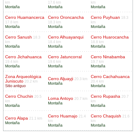
km
17.6 km
km
Montaña
Montaña
Montaña
Cerro Huamancerca
Cerro Oroncancha
Cerro Puyhuan
18.3
17.8 km
18.3 km
km
Montaña
Montaña
Montaña
Cerro Sanush
Cerro Alhuayanqui
Cerro Huarocancha
18.3
km
18.4 km
18.8 km
Montaña
Montaña
Montaña
Cerro Jichahuanca
Cerro Jatuncorral
Cerro Ninabamba
19.4 km
19.6 km
19.7 km
Montaña
Montaña
Montaña
Zona Arqueológica
Cerro Cachahuanca
Cerro Aljuayji
20.3 km
Juniscuto
20.2 km
20.4 km
Montaña
Sitio antiguo
Montaña
Cerro Chuchin
Cerro Rupasha
20.5
20.7
Loma Antoyo
20.7 km
km
km
Montaña
Montaña
Montaña
Cerro Huamajo
Cerro Chaquish
21.4
21.6
Cerro Alapa
21.1 km
km
km
Montaña
Montaña
Montaña