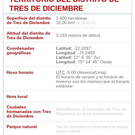
TRES DE DICIEMBRE
Superficie del distrito
1 600 hectáreas
de Tres de Diciembre
16,00 km²
(6,18 sq mi)
Altitud del distrito de
3 193 metros de altitud
Tres de Diciembre
Coordenadas
Latitud:
-12.1097
geográficas
Longitud:
-75.2458
Latitud:
12° 6' 35'' Sur
Longitud:
75° 14' 45'' Oeste
Huso horario
UTC
-5:00 (America/Lima)
El horario de verano y el horario de
invierno son los mismos que el horario
estándar
Hora local
Ciudades
Actualmente, el municipio de Tres de
hermanadas con Tres
Diciembre no tiene hermanamiento
de Diciembre
Parque natural
Tres de Diciembre no forma parte de ningún
parque natural