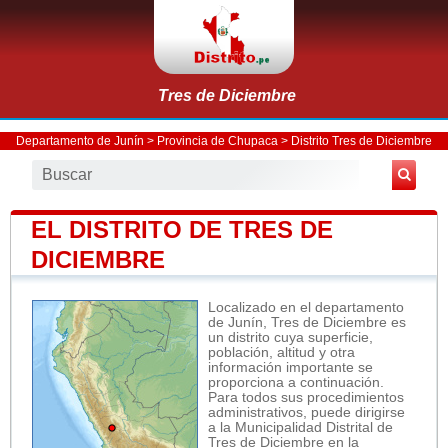
Tres de Diciembre
Departamento de Junín
>
Provincia de Chupaca
>
Distrito Tres de Diciembre
EL DISTRITO DE TRES DE
DICIEMBRE
Localizado en el departamento
de Junín, Tres de Diciembre es
un distrito cuya superficie,
población, altitud y otra
información importante se
proporciona a continuación.
Para todos sus procedimientos
administrativos, puede dirigirse
a la Municipalidad Distrital de
Tres de Diciembre en la