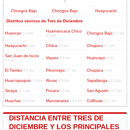
Chongos Bajo
Chongos Bajo
Huayucachi
Distritos vecinos de Tres de Diciembre
Huamancaca Chico
Huancan
Chongos Bajo
3.2 km
3.7 km
3.2 km
Huayucachi
Chilca
Chupuro
4 km
4.8 km
5.1 km
San Juan de Iscos
Viques
Huancayo
5.8 km
6 km
5.3 km
El Tambo
Pilcomayo
Chupaca
6.6 km
6.7 km
7 km
Huacrapuquio
Ahuac
Sapallanga
7.4 km
8.6 km
10.2 km
Sicaya
Pucara
San Agustin
11.1 km
13 km
13.3 km
Huachac
Manzanares
Cullhuas
14.4 km
14.8 km
15.2 km
DISTANCIA ENTRE TRES DE
DICIEMBRE Y LOS PRINCIPALES