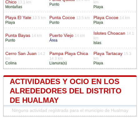
Chico
13.1 km
km
Punto
Montañas
Playa
Playa El Yate
Punta Cocoe
Playa Cocoe
13.5 km
13.5 km
14 km
Playa
Punto
Playa
Islotes Choacan
14.1
Punta Bayas
Puerto Viejo
14 km
14 km
km
Punto
Área
Islas
Cerro San Juan
Pampa Playa Chica
Playa Tartacay
14.2
15.3
km
14.3 km
km
Colina
Llanura(s)
Playa
ACTIVIDADES Y OCIO EN LOS
ALREDEDORES DEL DISTRITO
DE HUALMAY
Ninguna actividad registrada para el municipio de Hualmay