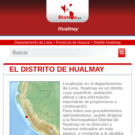
Hualmay
Departamento de Lima
>
Provincia de Huaura
>
Distrito Hualmay
EL DISTRITO DE HUALMAY
Localizado en el departamento
de Lima, Hualmay es un distrito
cuya superficie, población,
altitud y otra información
importante se proporciona a
continuación.
Para todos sus procedimientos
administrativos, puede dirigirse
a la Municipalidad Distrital de
Hualmay en la dirección y
horarios indicados en esta
página, o contactar a la alcaldía