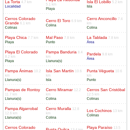
La Torta
Isla El Lobillo
4.7 km
5.2 km
5.1 km
Localidad
Isla
Playa
Cerros Colorado
Cerro Anconcillo
7.4
Cerro El Toro
6.9 km
Grande
6.1 km
km
Colina
Colinas
Colina
Playa Chica
Mal Paso
La Tablada
7.7 km
7.8 km
7.8 km
Playa
Punto
Área
Playa El Colorado
Pampa Banduria
8.4
Pardela
9.8 km
8.2 km
km
Área
Playa
Llanura(s)
Pampa Ánimas
Isla San Martín
Punta Végueta
10.2
10.6
10.6
km
km
km
Llanura(s)
Isla
Punto
Pampas de Rontoy
Cerro Miramar
Cerros San Cristóbal
12.2
11.7 km
km
12.5 km
Llanura(s)
Colina
Colinas
Pampa Algarrobal
Cerro Muralla
12.8
Los Cochinos
13 km
12.6 km
km
Colinas
Llanura(s)
Colina
Cerros Colorado
Playa Paraíso
13.5
Punta Quilca
13.4 km