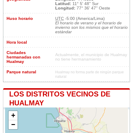
Latitud:
11° 5' 48'' Sur
Longitud:
77° 36' 47'' Oeste
Huso horario
UTC
-5:00 (America/Lima)
El horario de verano y el horario de
invierno son los mismos que el horario
estándar
Hora local
Ciudades
Actualmente, el municipio de Hualmay
hermanadas con
no tiene hermanamiento
Hualmay
Parque natural
Hualmay no forma parte de ningún parque
natural
LOS DISTRITOS VECINOS DE
HUALMAY
+
−