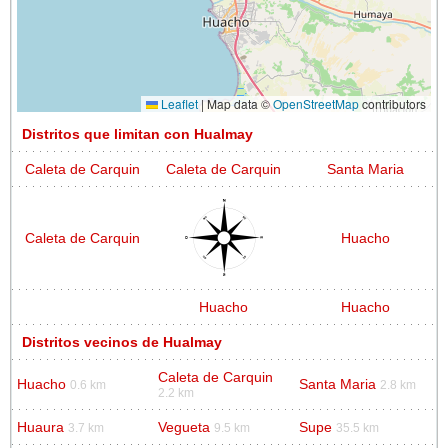
Leaflet
|
Map data ©
OpenStreetMap
contributors
Distritos que limitan con Hualmay
Caleta de Carquin
Caleta de Carquin
Santa Maria
Caleta de Carquin
Huacho
Huacho
Huacho
Distritos vecinos de Hualmay
Caleta de Carquin
Huacho
Santa Maria
0.6 km
2.8 km
2.2 km
Huaura
Vegueta
Supe
3.7 km
9.5 km
35.5 km