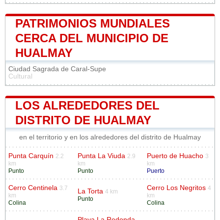
PATRIMONIOS MUNDIALES
CERCA DEL MUNICIPIO DE
HUALMAY
Ciudad Sagrada de Caral-Supe
Cultural
LOS ALREDEDORES DEL
DISTRITO DE HUALMAY
en el territorio y en los alrededores del distrito de Hualmay
Punta Carquín
Punta La Viuda
Puerto de Huacho
2.2
2.9
3
km
km
km
Punto
Punto
Puerto
Cerro Centinela
Cerro Los Negritos
3.7
4
La Torta
4 km
km
km
Punto
Colina
Colina
Playa La Redonda