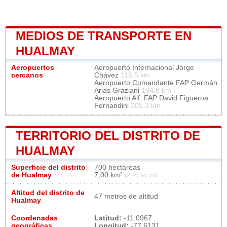
MEDIOS DE TRANSPORTE EN
HUALMAY
Aeropuertos
Aeropuerto Internacional Jorge
cercanos
Chávez
116.5 km
Aeropuerto Comandante FAP Germán
Arias Graziani
194.8 km
Aeropuerto Alf. FAP David Figueroa
Fernandini
205.3 km
TERRITORIO DEL DISTRITO DE
HUALMAY
Superficie del distrito
700 hectáreas
de Hualmay
7,00 km²
(2,70 sq mi)
Altitud del distrito de
47 metros de altitud
Hualmay
Coordenadas
Latitud:
-11.0967
geográficas
Longitud:
-77.6131