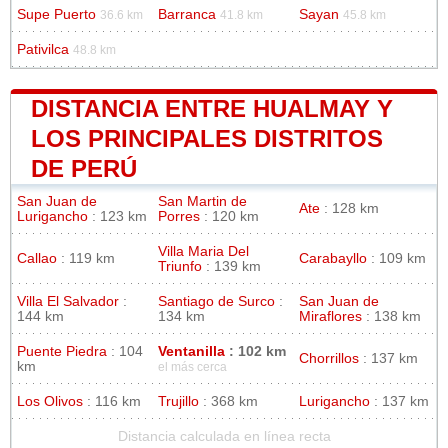
Supe Puerto
Barranca
Sayan
36.6 km
41.8 km
45.8 km
Pativilca
48.8 km
DISTANCIA ENTRE HUALMAY Y
LOS PRINCIPALES DISTRITOS
DE PERÚ
San Juan de
San Martin de
Ate
: 128 km
Lurigancho
: 123 km
Porres
: 120 km
Villa Maria Del
Callao
: 119 km
Carabayllo
: 109 km
Triunfo
: 139 km
Villa El Salvador
:
Santiago de Surco
:
San Juan de
144 km
134 km
Miraflores
: 138 km
Puente Piedra
: 104
Ventanilla
: 102 km
Chorrillos
: 137 km
km
el más cerca
Los Olivos
: 116 km
Trujillo
: 368 km
Lurigancho
: 137 km
Distancia calculada en línea recta