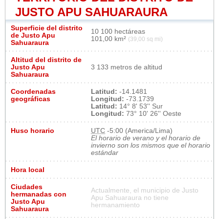
JUSTO APU SAHUARAURA
Superficie del distrito
10 100 hectáreas
de Justo Apu
101,00 km²
(39,00 sq mi)
Sahuaraura
Altitud del distrito de
Justo Apu
3 133 metros de altitud
Sahuaraura
Coordenadas
Latitud:
-14.1481
geográficas
Longitud:
-73.1739
Latitud:
14° 8' 53'' Sur
Longitud:
73° 10' 26'' Oeste
Huso horario
UTC
-5:00 (America/Lima)
El horario de verano y el horario de
invierno son los mismos que el horario
estándar
Hora local
Ciudades
Actualmente, el municipio de Justo
hermanadas con
Apu Sahuaraura no tiene
Justo Apu
hermanamiento
Sahuaraura