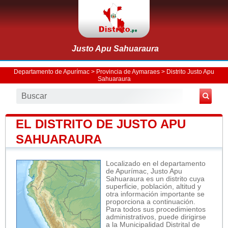
Justo Apu Sahuaraura
Departamento de Apurímac
>
Provincia de Aymaraes
>
Distrito Justo Apu
Sahuaraura
EL DISTRITO DE JUSTO APU
SAHUARAURA
Localizado en el departamento
de Apurímac, Justo Apu
Sahuaraura es un distrito cuya
superficie, población, altitud y
otra información importante se
proporciona a continuación.
Para todos sus procedimientos
administrativos, puede dirigirse
a la Municipalidad Distrital de