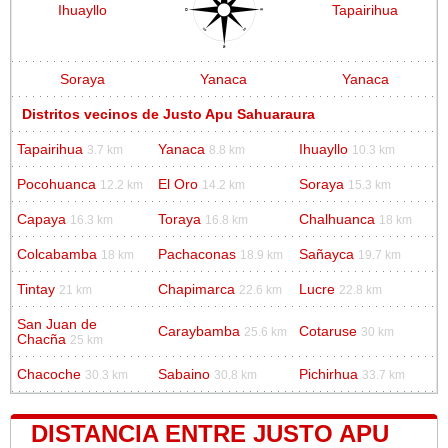
Ihuayllo
Tapairihua
Soraya
Yanaca
Yanaca
Distritos vecinos de Justo Apu Sahuaraura
Tapairihua
Yanaca
Ihuayllo
3.7 km
8.8 km
10.3 km
Pocohuanca
El Oro
Soraya
12.2 km
14.2 km
15.3 km
Capaya
Toraya
Chalhuanca
16.3 km
16.8 km
18 km
Colcabamba
Pachaconas
Sañayca
18 km
18.9 km
19.7 km
Tintay
Chapimarca
Lucre
21 km
22.6 km
22.8 km
San Juan de
Caraybamba
Cotaruse
25.6 km
30 km
Chacña
25 km
Chacoche
Sabaino
Pichirhua
30.3 km
30.8 km
33.7 km
DISTANCIA ENTRE JUSTO APU