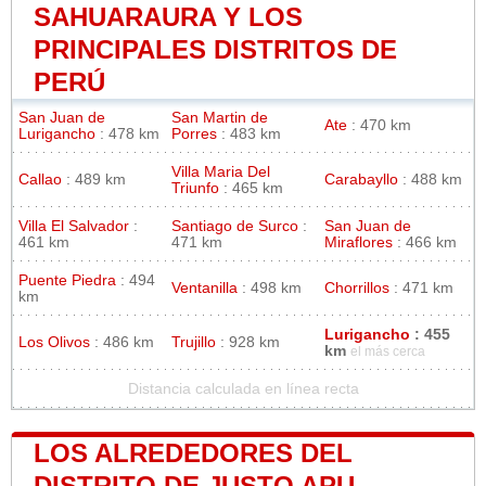
SAHUARAURA Y LOS
PRINCIPALES DISTRITOS DE
PERÚ
San Juan de
San Martin de
Ate
: 470 km
Lurigancho
: 478 km
Porres
: 483 km
Villa Maria Del
Callao
: 489 km
Carabayllo
: 488 km
Triunfo
: 465 km
Villa El Salvador
:
Santiago de Surco
:
San Juan de
461 km
471 km
Miraflores
: 466 km
Puente Piedra
: 494
Ventanilla
: 498 km
Chorrillos
: 471 km
km
Lurigancho
: 455
Los Olivos
: 486 km
Trujillo
: 928 km
km
el más cerca
Distancia calculada en línea recta
LOS ALREDEDORES DEL
DISTRITO DE JUSTO APU