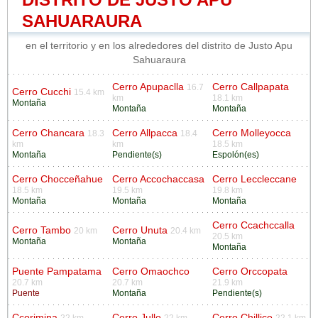
SAHUARAURA
en el territorio y en los alrededores del distrito de Justo Apu
Sahuaraura
Cerro Apupaclla
Cerro Callpapata
16.7
Cerro Cucchi
15.4 km
km
18.1 km
Montaña
Montaña
Montaña
Cerro Chancara
Cerro Allpacca
Cerro Molleyocca
18.3
18.4
km
km
18.5 km
Montaña
Pendiente(s)
Espolón(es)
Cerro Chocceñahue
Cerro Accochaccasa
Cerro Leccleccane
18.5 km
19.5 km
19.8 km
Montaña
Montaña
Montaña
Cerro Ccachccalla
Cerro Tambo
Cerro Unuta
20 km
20.4 km
20.5 km
Montaña
Montaña
Montaña
Puente Pampatama
Cerro Omaochco
Cerro Orccopata
20.7 km
20.7 km
21.9 km
Puente
Montaña
Pendiente(s)
Ccorimina
Cerro Jullo
Cerro Chillico