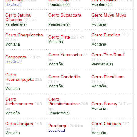
22 km
22 km
22.1 km
Localidad
Pendiente(s)
Espolón(es)
Cerro Jatuna
Cerro Supaccara
Cerro Muyu Muyu
Chuccho
22.1 km
22.2 km
22.2 km
Pendiente(s)
Pendiente(s)
Montaña
Cerro Chaquicocha
Cerro Pucallan
22.8
Cerro Piste
22.7 km
22.3 km
km
Montaña
Montaña
Montaña
Cerro Yanacocha
Cerro Toro Rumi
23
Ccepopata
22.9 km
km
23.5 km
Localidad
Montaña
Pendiente(s)
Cerro
Cerro Condorillo
Cerro Pincullune
Huamanpujota
23.5
23.6 km
23.9 km
km
Montaña
Montaña
Montaña
Cerro
Cerro
Jachccamarca
Pinchinchuniocc
Cerro Porcay
24.3
24.5
24.7 km
km
km
Montaña
Montaña
Pendiente(s)
Cerro Jarajara
Cerro Chiripata
24.8
24.9
Paratarqui
24.8 km
km
km
Localidad
Montaña
Montaña