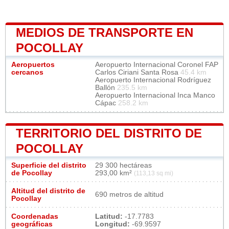
MEDIOS DE TRANSPORTE EN
POCOLLAY
Aeropuertos
Aeropuerto Internacional Coronel FAP
cercanos
Carlos Ciriani Santa Rosa
45.4 km
Aeropuerto Internacional Rodríguez
Ballón
235.5 km
Aeropuerto Internacional Inca Manco
Cápac
258.2 km
TERRITORIO DEL DISTRITO DE
POCOLLAY
Superficie del distrito
29 300 hectáreas
de Pocollay
293,00 km²
(113,13 sq mi)
Altitud del distrito de
690 metros de altitud
Pocollay
Coordenadas
Latitud:
-17.7783
geográficas
Longitud:
-69.9597