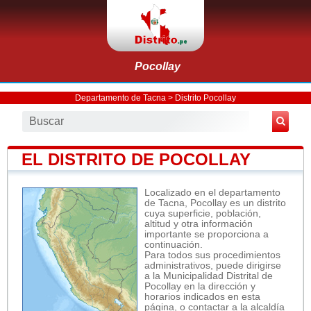
Pocollay
Departamento de Tacna
>
Distrito Pocollay
EL DISTRITO DE POCOLLAY
Localizado en el departamento
de Tacna, Pocollay es un distrito
cuya superficie, población,
altitud y otra información
importante se proporciona a
continuación.
Para todos sus procedimientos
administrativos, puede dirigirse
a la Municipalidad Distrital de
Pocollay en la dirección y
horarios indicados en esta
página, o contactar a la alcaldía