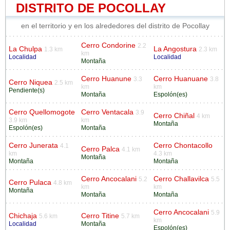
DISTRITO DE POCOLLAY
en el territorio y en los alrededores del distrito de Pocollay
Cerro Condorine
2.2
La Chulpa
La Angostura
1.3 km
2.3 km
km
Localidad
Localidad
Montaña
Cerro Huanune
Cerro Huanuane
3.3
3.8
Cerro Niquea
2.5 km
km
km
Pendiente(s)
Montaña
Espolón(es)
Cerro Quellomogote
Cerro Ventacala
3.9
Cerro Chiñal
4 km
3.9 km
km
Montaña
Espolón(es)
Montaña
Cerro Junerata
Cerro Chontacollo
4.1
Cerro Palca
4.1 km
km
4.3 km
Montaña
Montaña
Montaña
Cerro Ancocalani
Cerro Challavilca
5.2
5.5
Cerro Pulaca
4.8 km
km
km
Montaña
Montaña
Montaña
Cerro Ancocalani
5.9
Chichaja
Cerro Titine
5.6 km
5.7 km
km
Localidad
Montaña
Espolón(es)