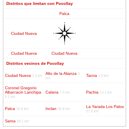
Distritos que limitan con Pocollay
Palca
Ciudad Nueva
Ciudad Nueva
Ciudad Nueva
Distritos vecinos de Pocollay
Alto de la Alianza
3
Ciudad Nueva
Tacna
2.3 km
3.8 km
km
Coronel Gregorio
Albarracin Lanchipa
Calana
Pachia
7.3 km
13.1 km
6.1 km
La Yarada Los Palos
Palca
Inclan
36.8 km
36.8 km
37.6 km
Sama
39.1 km