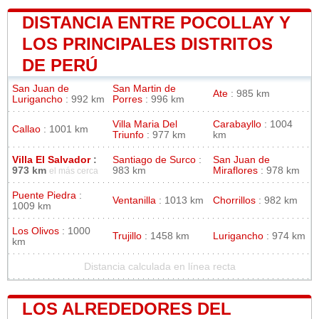
DISTANCIA ENTRE POCOLLAY Y
LOS PRINCIPALES DISTRITOS
DE PERÚ
San Juan de
San Martin de
Ate
: 985 km
Lurigancho
: 992 km
Porres
: 996 km
Villa Maria Del
Carabayllo
: 1004
Callao
: 1001 km
Triunfo
: 977 km
km
Villa El Salvador
:
Santiago de Surco
:
San Juan de
973 km
983 km
Miraflores
: 978 km
el más cerca
Puente Piedra
:
Ventanilla
: 1013 km
Chorrillos
: 982 km
1009 km
Los Olivos
: 1000
Trujillo
: 1458 km
Lurigancho
: 974 km
km
Distancia calculada en línea recta
LOS ALREDEDORES DEL