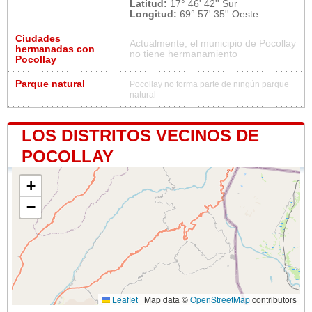
Latitud:
17° 46' 42'' Sur
Longitud:
69° 57' 35'' Oeste
Ciudades
Actualmente, el municipio de Pocollay
hermanadas con
no tiene hermanamiento
Pocollay
Parque natural
Pocollay no forma parte de ningún parque
natural
LOS DISTRITOS VECINOS DE
POCOLLAY
+
−
Leaflet
|
Map data ©
OpenStreetMap
contributors