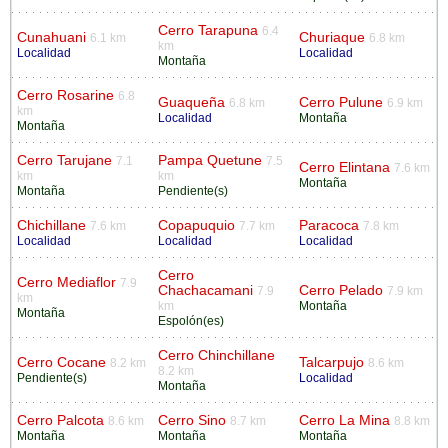
Cerro Tarapuna
6.4
Cunahuani
Churiaque
6.1 km
6.8 km
km
Localidad
Localidad
Montaña
Cerro Rosarine
6.8
Guaqueña
Cerro Pulune
6.8 km
6.9 km
km
Localidad
Montaña
Montaña
Cerro Tarujane
Pampa Quetune
7.1
7.5
Cerro Elintana
7.6 km
km
km
Montaña
Montaña
Pendiente(s)
Chichillane
Copapuquio
Paracoca
7.6 km
7.7 km
7.8 km
Localidad
Localidad
Localidad
Cerro
Cerro Mediaflor
7.9
Chachacamani
Cerro Pelado
7.9
7.9 km
km
km
Montaña
Montaña
Espolón(es)
Cerro Chinchillane
Cerro Cocane
Talcarpujo
8.2 km
8.6 km
8.2 km
Pendiente(s)
Localidad
Montaña
Cerro Palcota
Cerro Sino
Cerro La Mina
8.6 km
8.7 km
8.8 km
Montaña
Montaña
Montaña