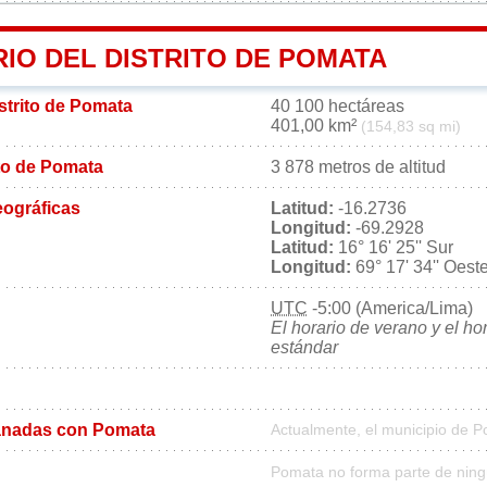
IO DEL DISTRITO DE POMATA
istrito de Pomata
40 100 hectáreas
401,00 km²
(154,83 sq mi)
rito de Pomata
3 878 metros de altitud
ográficas
Latitud:
-16.2736
Longitud:
-69.2928
Latitud:
16° 16' 25'' Sur
Longitud:
69° 17' 34'' Oest
UTC
-5:00 (America/Lima)
El horario de verano y el ho
estándar
anadas con Pomata
Actualmente, el municipio de 
Pomata no forma parte de ning