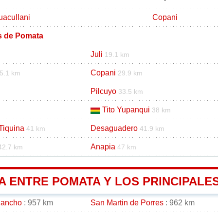
uacullani
Copani
os de Pomata
Juli
19.1 km
Copani
5.1 km
29.9 km
Pilcuyo
33.5 km
Tito Yupanqui
38 km
Tiquina
Desaguadero
41 km
41.9 km
Anapia
42.7 km
47 km
A ENTRE POMATA Y LOS PRINCIPALES
gancho
: 957 km
San Martin de Porres
: 962 km