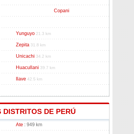
Copani
Yunguyo
21.3 km
Zepita
31.8 km
Unicachi
34.2 km
Huacullani
39.7 km
Ilave
42.5 km
 DISTRITOS DE PERÚ
Ate
: 949 km