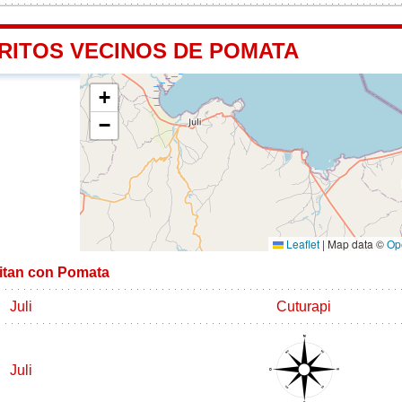
TRITOS VECINOS DE POMATA
+
−
Leaflet
|
Map data ©
Op
mitan con Pomata
Juli
Cuturapi
Juli