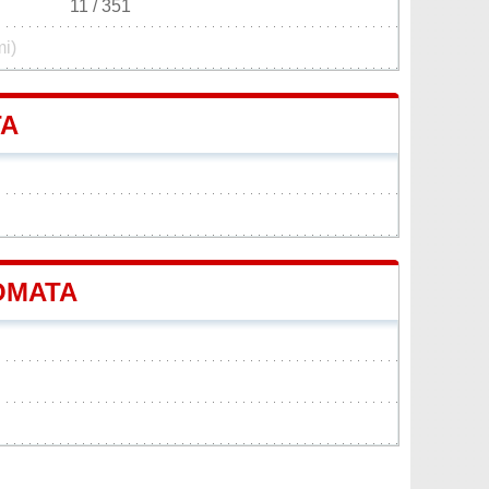
11 / 351
mi)
TA
POMATA