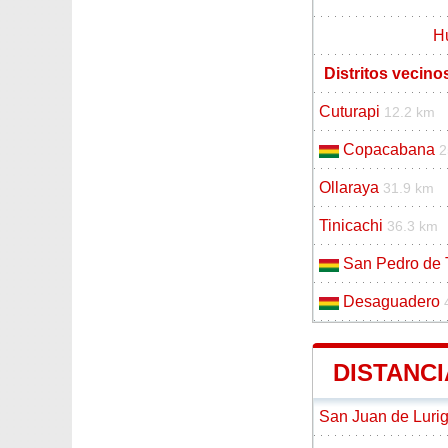
H
Distritos vecin
Cuturapi
12.2 km
Copacabana
2
Ollaraya
31.9 km
Tinicachi
36.3 km
San Pedro de 
Desaguadero
DISTANCI
San Juan de Luri