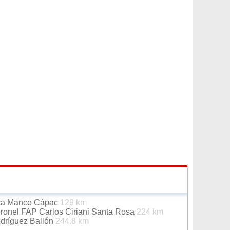
Inca Manco Cápac
129 km
oronel FAP Carlos Ciriani Santa Rosa
224 km
odríguez Ballón
244.8 km