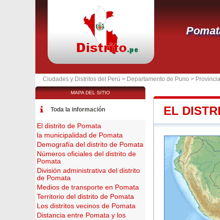
Pomat
Ciudades y Distritos del Perú >
Departamento de Puno
>
Provinci
MAPA DEL SITIO
EL DISTR
Toda la información
El distrito de Pomata
la municipalidad de Pomata
Demografía del distrito de Pomata
Números oficiales del distrito de
Pomata
División administrativa del distrito
de Pomata
Medios de transporte en Pomata
Territorio del distrito de Pomata
Los distritos vecinos de Pomata
Distancia entre Pomata y los