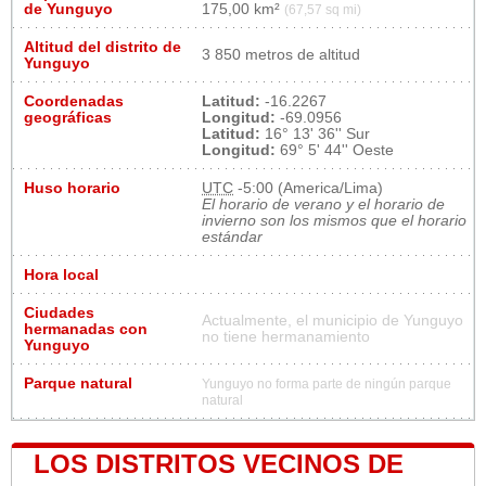
de Yunguyo
175,00 km²
(67,57 sq mi)
Altitud del distrito de
3 850 metros de altitud
Yunguyo
Coordenadas
Latitud:
-16.2267
geográficas
Longitud:
-69.0956
Latitud:
16° 13' 36'' Sur
Longitud:
69° 5' 44'' Oeste
Huso horario
UTC
-5:00 (America/Lima)
El horario de verano y el horario de
invierno son los mismos que el horario
estándar
Hora local
Ciudades
Actualmente, el municipio de Yunguyo
hermanadas con
no tiene hermanamiento
Yunguyo
Parque natural
Yunguyo no forma parte de ningún parque
natural
LOS DISTRITOS VECINOS DE