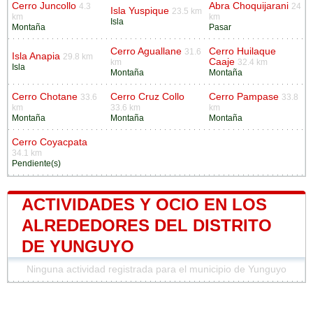
Cerro Juncollo
Abra Choquijarani
4.3
24
Isla Yuspique
23.5 km
km
km
Isla
Montaña
Pasar
Cerro Aguallane
Cerro Huilaque
31.6
Isla Anapia
29.8 km
Caaje
km
32.4 km
Isla
Montaña
Montaña
Cerro Chotane
Cerro Cruz Collo
Cerro Pampase
33.6
33.8
km
33.6 km
km
Montaña
Montaña
Montaña
Cerro Coyacpata
34.1 km
Pendiente(s)
ACTIVIDADES Y OCIO EN LOS
ALREDEDORES DEL DISTRITO
DE YUNGUYO
Ninguna actividad registrada para el municipio de Yunguyo