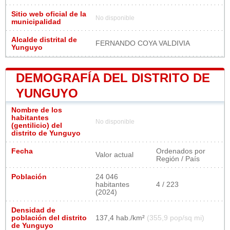
Sitio web oficial de la
No disponible
municipalidad
Alcalde distrital de
FERNANDO COYA VALDIVIA
Yunguyo
DEMOGRAFÍA DEL DISTRITO DE
YUNGUYO
Nombre de los
habitantes
No disponible
(gentilicio) del
distrito de Yunguyo
Fecha
Ordenados por
Valor actual
Región / País
Población
24 046
habitantes
4 / 223
(2024)
Densidad de
población del distrito
137,4 hab./km²
(355,9 pop/sq mi)
de Yunguyo