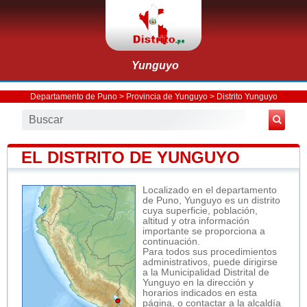
Yunguyo
Departamento de Puno
>
Provincia de Yunguyo
>
Distrito Yunguyo
EL DISTRITO DE YUNGUYO
Localizado en el departamento
de Puno, Yunguyo es un distrito
cuya superficie, población,
altitud y otra información
importante se proporciona a
continuación.
Para todos sus procedimientos
administrativos, puede dirigirse
a la Municipalidad Distrital de
Yunguyo en la dirección y
horarios indicados en esta
página, o contactar a la alcaldía