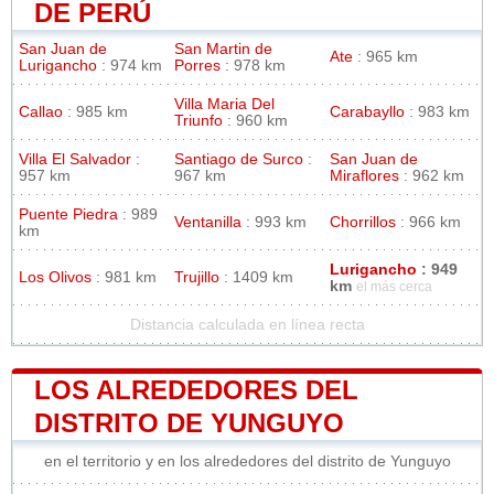
DE PERÚ
San Juan de
San Martin de
Ate
: 965 km
Lurigancho
: 974 km
Porres
: 978 km
Villa Maria Del
Callao
: 985 km
Carabayllo
: 983 km
Triunfo
: 960 km
Villa El Salvador
:
Santiago de Surco
:
San Juan de
957 km
967 km
Miraflores
: 962 km
Puente Piedra
: 989
Ventanilla
: 993 km
Chorrillos
: 966 km
km
Lurigancho
: 949
Los Olivos
: 981 km
Trujillo
: 1409 km
km
el más cerca
Distancia calculada en línea recta
LOS ALREDEDORES DEL
DISTRITO DE YUNGUYO
en el territorio y en los alrededores del distrito de Yunguyo