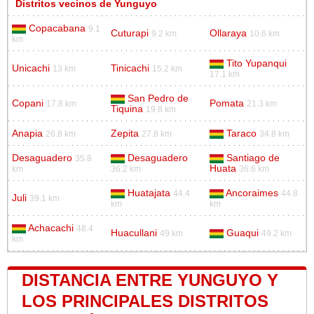
Distritos vecinos de Yunguyo
Copacabana
9.1
Cuturapi
Ollaraya
9.2 km
10.6 km
km
Tito Yupanqui
Unicachi
Tinicachi
13 km
15.2 km
17.1 km
San Pedro de
Copani
Pomata
17.8 km
21.3 km
Tiquina
19.8 km
Anapia
Zepita
Taraco
26.8 km
27.8 km
34.8 km
Desaguadero
Desaguadero
Santiago de
35.8
Huata
km
36.2 km
36.6 km
Huatajata
Ancoraimes
44.4
44.8
Juli
39.1 km
km
km
Achacachi
48.4
Huacullani
Guaqui
49 km
49.2 km
km
DISTANCIA ENTRE YUNGUYO Y
LOS PRINCIPALES DISTRITOS