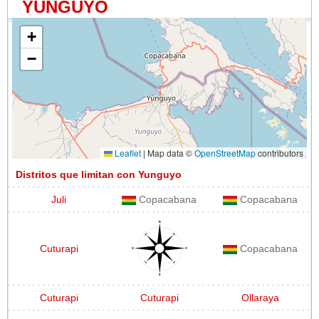
YUNGUYO
+
−
Leaflet
|
Map data ©
OpenStreetMap
contributors
Distritos que limitan con Yunguyo
Juli
Copacabana
Copacabana
Cuturapi
Copacabana
Cuturapi
Cuturapi
Ollaraya