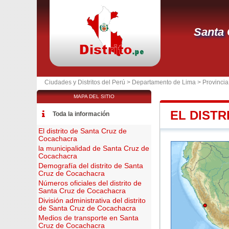
Santa 
Ciudades y Distritos del Perú >
Departamento de Lima
>
Provincia
MAPA DEL SITIO
EL DIST
Toda la información
El distrito de Santa Cruz de
Cocachacra
la municipalidad de Santa Cruz de
Cocachacra
Demografía del distrito de Santa
Cruz de Cocachacra
Números oficiales del distrito de
Santa Cruz de Cocachacra
División administrativa del distrito
de Santa Cruz de Cocachacra
Medios de transporte en Santa
Cruz de Cocachacra