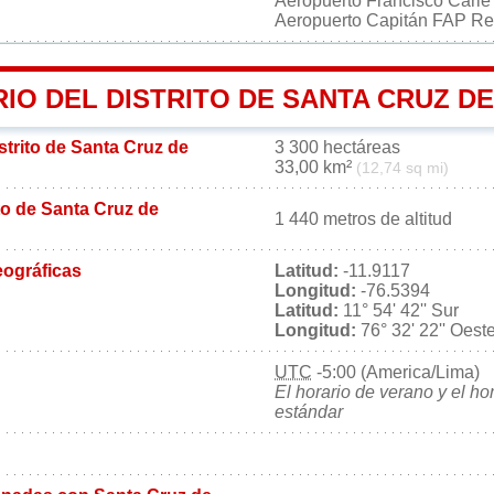
Aeropuerto Francisco Carl
Aeropuerto Capitán FAP Re
RIO DEL DISTRITO DE SANTA CRUZ 
istrito de Santa Cruz de
3 300 hectáreas
33,00 km²
(12,74 sq mi)
ito de Santa Cruz de
1 440 metros de altitud
ográficas
Latitud:
-11.9117
Longitud:
-76.5394
Latitud:
11° 54' 42'' Sur
Longitud:
76° 32' 22'' Oest
UTC
-5:00 (America/Lima)
El horario de verano y el ho
estándar