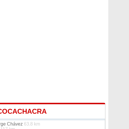
 COCACHACRA
orge Chávez
63.8 km