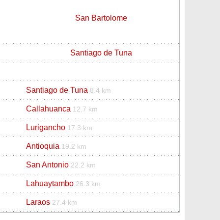
San Bartolome
Santiago de Tuna
Santiago de Tuna
8.4 km
Callahuanca
12.7 km
Lurigancho
17.3 km
Antioquia
19.2 km
San Antonio
22.2 km
Lahuaytambo
26.3 km
Laraos
27.4 km