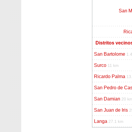
San M
Ric
Distritos vecin
San Bartolome
1.
Surco
11 km
Ricardo Palma
13
San Pedro de Cas
San Damian
20 k
San Juan de Iris
2
Langa
27.1 km