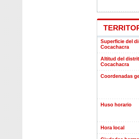
TERRITO
Superficie del d
Cocachacra
Altitud del distr
Cocachacra
Coordenadas ge
Huso horario
Hora local