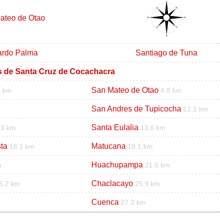
ateo de Otao
ardo Palma
Santiago de Tuna
os de Santa Cruz de Cocachacra
San Mateo de Otao
4 km
4.8 km
San Andres de Tupicocha
12.1 km
Santa Eulalia
.3 km
13.6 km
ta
Matucana
18.1 km
18.1 km
Huachupampa
m
21.6 km
Chaclacayo
5.2 km
25.9 km
Cuenca
27.2 km