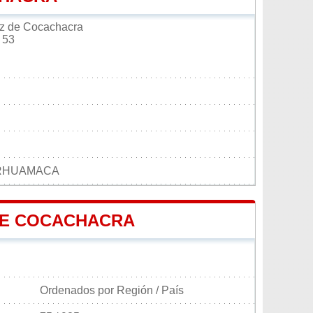
uz de Cocachacra
 53
ARHUAMACA
 DE COCACHACRA
Ordenados por Región / País