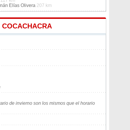
é
117 km
nán Elías Olivera
207 km
DE COCACHACRA
e
rario de invierno son los mismos que el horario