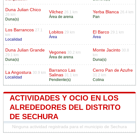
Duna Julian Chico
Vilchez
Yerba Blanca
26.1 km
26.4 km
26 km
Área de arena
Pan
Duna(s)
Los Barrancos
27.1
Lobitos
El Barco
29 km
29.1 km
km
Área
Área
Localidad
Duna Julian Grande
Monte Jacinto
30.8
Vegones
30.2 km
29.1 km
km
Área de arena
Duna(s)
Duna(s)
Barranco Las
Cerro Pan de Azufre
La Angostura
30.9 km
Salinas
31.1 km
31.2 km
Localidad
Pendiente(s)
Colina
ACTIVIDADES Y OCIO EN LOS
ALREDEDORES DEL DISTRITO
DE SECHURA
Ninguna actividad registrada para el municipio de Sechura