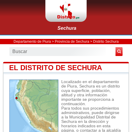
Sechura
Departamento de Piura
>
Provincia de Sechura
>
Distrito Sechura
EL DISTRITO DE SECHURA
Localizado en el departamento
de Piura, Sechura es un distrito
cuya superficie, población,
altitud y otra información
importante se proporciona a
continuación.
Para todos sus procedimientos
administrativos, puede dirigirse
a la Municipalidad Distrital de
Sechura en la dirección y
horarios indicados en esta
página, o contactar a la alcaldía