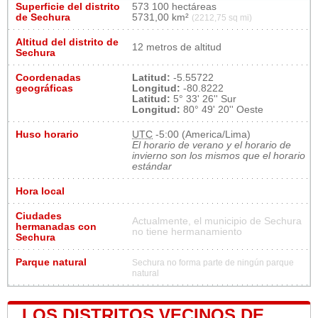
Superficie del distrito
573 100 hectáreas
de Sechura
5731,00 km²
(2212,75 sq mi)
Altitud del distrito de
12 metros de altitud
Sechura
Coordenadas
Latitud:
-5.55722
geográficas
Longitud:
-80.8222
Latitud:
5° 33' 26'' Sur
Longitud:
80° 49' 20'' Oeste
Huso horario
UTC
-5:00 (America/Lima)
El horario de verano y el horario de
invierno son los mismos que el horario
estándar
Hora local
Ciudades
Actualmente, el municipio de Sechura
hermanadas con
no tiene hermanamiento
Sechura
Parque natural
Sechura no forma parte de ningún parque
natural
LOS DISTRITOS VECINOS DE