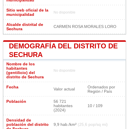
municipalidad
Sitio web oficial de la
No disponible
municipalidad
Alcalde distrital de
CARMEN ROSA MORALES LORO
Sechura
DEMOGRAFÍA DEL DISTRITO DE
SECHURA
Nombre de los
habitantes
No disponible
(gentilicio) del
distrito de Sechura
Fecha
Ordenados por
Valor actual
Región / País
Población
56 721
habitantes
10 / 109
(2024)
Densidad de
población del distrito
9,9 hab./km²
(25,6 pop/sq mi)
de Sechura