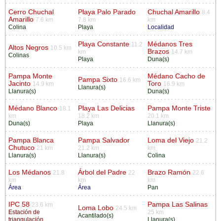
Cerro Chuchal
Playa Palo Parado
Chuchal Amarillo
8.4
Amarillo
7.6 km
7.8 km
km
Colina
Playa
Localidad
Playa Constante
Médanos Tres
11.2
Altos Negros
10.5 km
Brazos
km
14.7 km
Colinas
Playa
Duna(s)
Pampa Monte
Médano Cacho de
Pampa Sixto
16.6 km
Jacinto
Toro
14.9 km
16.9 km
Llanura(s)
Llanura(s)
Duna(s)
Médano Blanco
Playa Las Delicias
Pampa Monte Triste
18.1
km
18.2 km
20.1 km
Duna(s)
Playa
Llanura(s)
Pampa Blanca
Pampa Salvador
Loma del Viejo
21.2
Chutuco
21 km
21.2 km
km
Llanura(s)
Llanura(s)
Colina
Los Médanos
Árbol del Padre
Brazo Ramón
21.8
22
22.6
km
km
km
Área
Área
Pan
IPC 58
Pampa Las Salinas
23.6 km
Loma Lobo
24.5 km
Estación de
25 km
Acantilado(s)
triangulación
Llanura(s)