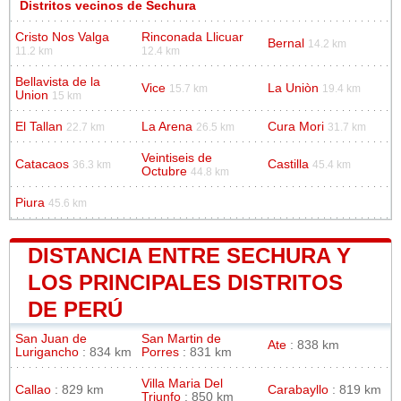
Distritos vecinos de Sechura
Cristo Nos Valga
Rinconada Llicuar
Bernal
14.2 km
11.2 km
12.4 km
Bellavista de la
Vice
La Uniòn
15.7 km
19.4 km
Union
15 km
El Tallan
La Arena
Cura Mori
22.7 km
26.5 km
31.7 km
Veintiseis de
Catacaos
Castilla
36.3 km
45.4 km
Octubre
44.8 km
Piura
45.6 km
DISTANCIA ENTRE SECHURA Y
LOS PRINCIPALES DISTRITOS
DE PERÚ
San Juan de
San Martin de
Ate
: 838 km
Lurigancho
: 834 km
Porres
: 831 km
Villa Maria Del
Callao
: 829 km
Carabayllo
: 819 km
Triunfo
: 850 km