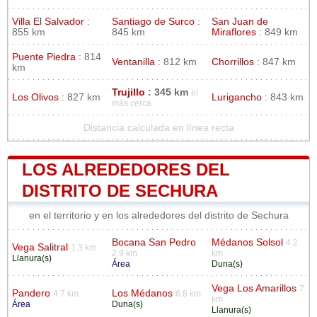
Villa El Salvador
:
Santiago de Surco
:
San Juan de
855 km
845 km
Miraflores
: 849 km
Puente Piedra
: 814
Ventanilla
: 812 km
Chorrillos
: 847 km
km
Trujillo
: 345 km
el
Los Olivos
: 827 km
Lurigancho
: 843 km
más cerca
Distancia calculada en línea recta
LOS ALREDEDORES DEL
DISTRITO DE SECHURA
en el territorio y en los alrededores del distrito de Sechura
Bocana San Pedro
Médanos Solsol
4.2
Vega Salitral
1.3 km
2.9 km
km
Llanura(s)
Área
Duna(s)
Vega Los Amarillos
7
Pandero
Los Médanos
4.7 km
6.8 km
km
Área
Duna(s)
Llanura(s)