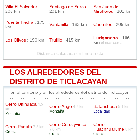
Villa El Salvador
:
Santiago de Surco
:
San Juan de
205 km
201 km
Miraflores
: 201 km
Puente Piedra
: 179
Ventanilla
: 183 km
Chorrillos
: 205 km
km
Lurigancho
: 166
Los Olivos
: 190 km
Trujillo
: 415 km
km
el más cerca
Distancia calculada en línea recta
LOS ALREDEDORES DEL
DISTRITO DE TICLACAYAN
en el territorio y en los alrededores del distrito de Ticlacayan
Cerro Unihuaca
4.5
Cerro Ango
Batanchaca
4.7 km
5.4 km
km
Montaña
Localidad
Montaña
Cerro Corcuyvinco
Cerro
Cerro Paquín
7.3 km
Huachhuarume
7.6 km
8 km
Cresta
Cresta
Cresta