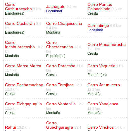
Cerro
Cerro Puntas
Jachaguto
9.2 km
Cushurococha
Colpachinán
9 km
9.3 km
Localidad
Espolón(es)
Cresta
Cerro Cachurán
Cerro Chaquicocha
9.4
Carmatingo
9.6 km
km
9.4 km
Localidad
Espolón(es)
Montaña
Cerro
Cerro
Cerro Macamorusha
Incahuaracasha
Chacracancha
10.2
10.8
11.1 km
km
km
Cresta
Montaña
Espolón(es)
Cerro Marca Marca
Cerro Paracsha
Cerro Vaqueria
11.6
11.7
11.4 km
km
km
Montaña
Cresta
Espolón(es)
Cerro Pachamachay
Cerro Torojirca
Cerro Jatunucero
12.3
12.3 km
km
12.3 km
Cresta
Cresta
Montaña
Cerro Pichgapuquio
Cerro Ventanilla
Cerro Yanajanca
12.7
12.5 km
km
12.8 km
Cresta
Montaña
Montaña
Cerro
Rahui
Guechgaragra
Cerro Vinchos
13.2 km
13.4
14 km