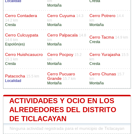
Localidad
km
Cresta
Montaña
Cerro Contadera
Cerro Cuyuma
Cerro Potrero
14.3
14.4
14.2 km
km
km
Cresta
Montaña
Montaña
Cerro Culcuypata
Cerro Palpacala
14.8
Cerro Tacma
14.9 km
14.6 km
km
Cresta
Espolón(es)
Montaña
Cerro Huishcasucro
Cerro Pocpoy
Cerro Yurajasha
15.2
15.5
15.1 km
km
km
Cresta
Montaña
Cresta
Cerro Pucuaro
Cerro Chunas
15.7
Patacocha
15.5 km
Grande
15.7 km
km
Localidad
Montaña
Montaña
ACTIVIDADES Y OCIO EN LOS
ALREDEDORES DEL DISTRITO
DE TICLACAYAN
Ninguna actividad registrada para el municipio de Ticlacayan