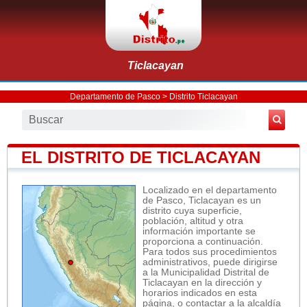
Ticlacayan
Departamento de Pasco
>
Distrito Ticlacayan
EL DISTRITO DE TICLACAYAN
Localizado en el departamento
de Pasco, Ticlacayan es un
distrito cuya superficie,
población, altitud y otra
información importante se
proporciona a continuación.
Para todos sus procedimientos
administrativos, puede dirigirse
a la Municipalidad Distrital de
Ticlacayan en la dirección y
horarios indicados en esta
página, o contactar a la alcaldía