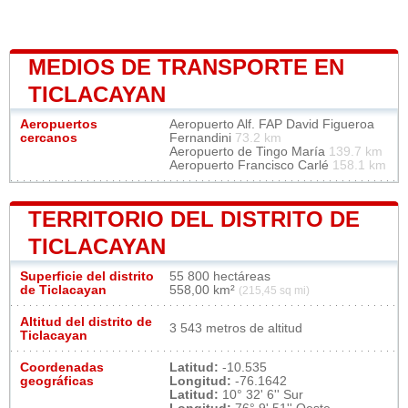
MEDIOS DE TRANSPORTE EN
TICLACAYAN
Aeropuertos
Aeropuerto Alf. FAP David Figueroa
cercanos
Fernandini
73.2 km
Aeropuerto de Tingo María
139.7 km
Aeropuerto Francisco Carlé
158.1 km
TERRITORIO DEL DISTRITO DE
TICLACAYAN
Superficie del distrito
55 800 hectáreas
de Ticlacayan
558,00 km²
(215,45 sq mi)
Altitud del distrito de
3 543 metros de altitud
Ticlacayan
Coordenadas
Latitud:
-10.535
geográficas
Longitud:
-76.1642
Latitud:
10° 32' 6'' Sur