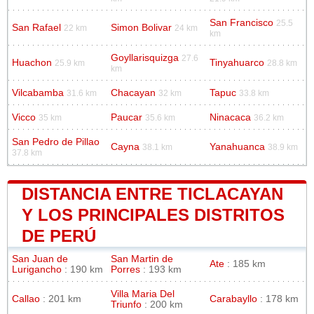
San Francisco
25.5
San Rafael
Simon Bolivar
22 km
24 km
km
Goyllarisquizga
27.6
Huachon
Tinyahuarco
25.9 km
28.8 km
km
Vilcabamba
Chacayan
Tapuc
31.6 km
32 km
33.8 km
Vicco
Paucar
Ninacaca
35 km
35.6 km
36.2 km
San Pedro de Pillao
Cayna
Yanahuanca
38.1 km
38.9 km
37.8 km
DISTANCIA ENTRE TICLACAYAN
Y LOS PRINCIPALES DISTRITOS
DE PERÚ
San Juan de
San Martin de
Ate
: 185 km
Lurigancho
: 190 km
Porres
: 193 km
Villa Maria Del
Callao
: 201 km
Carabayllo
: 178 km
Triunfo
: 200 km