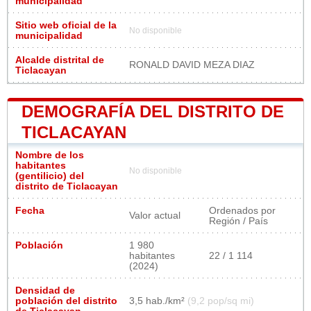
municipalidad
Sitio web oficial de la
No disponible
municipalidad
Alcalde distrital de
RONALD DAVID MEZA DIAZ
Ticlacayan
DEMOGRAFÍA DEL DISTRITO DE
TICLACAYAN
Nombre de los
habitantes
No disponible
(gentilicio) del
distrito de Ticlacayan
Fecha
Ordenados por
Valor actual
Región / País
Población
1 980
habitantes
22 / 1 114
(2024)
Densidad de
población del distrito
3,5 hab./km²
(9,2 pop/sq mi)