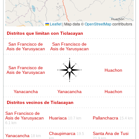
Leaflet
|
Map data ©
OpenStreetMap
contributors
Distritos que limitan con Ticlacayan
San Francisco de
San Francisco de
Asis de Yarusyacan
Asis de Yarusyacan
San Francisco de
Huachon
Asis de Yarusyacan
Yanacancha
Yanacancha
Huachon
Distritos vecinos de Ticlacayan
San Francisco de
Asis de Yarusyacan
Huariaca
Pallanchacra
10.7 km
15.4 km
6.1 km
Chaupimarca
Santa Ana de Tusi
19.5
Yanacancha
18 km
km
21.9 km