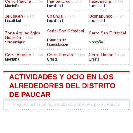
Cerro Paucha
Pampa Urco
Patacancha
6.5 km
6.6 km
6.6 km
Montaña
Localidad
Localidad
Jelusalen
Chalhua
Ocshapunco
6.6 km
6.7 km
6.7 km
Localidad
Localidad
Localidad
Señal San Cristóbal
Zona Arqueológica
Cerro San Cristobal
7.1 km
Huarcán
6.9 km
7.1 km
Estación de
Sitio antiguo
Montaña
triangulación
Cerro Ampato
Cerro Punyán
Cerro Llapac
7.3 km
7.3 km
7.4 km
Montaña
Cresta
Cresta
ACTIVIDADES Y OCIO EN LOS
ALREDEDORES DEL DISTRITO
DE PAUCAR
Ninguna actividad registrada para el municipio de Paucar