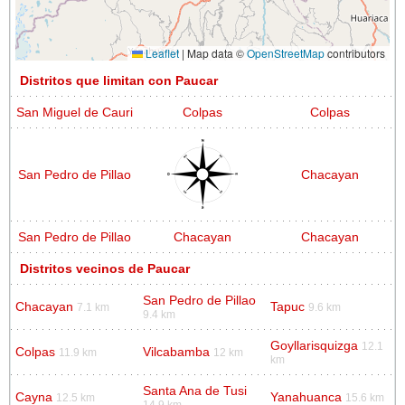
Leaflet
|
Map data ©
OpenStreetMap
contributors
Distritos que limitan con Paucar
San Miguel de Cauri
Colpas
Colpas
San Pedro de Pillao
Chacayan
San Pedro de Pillao
Chacayan
Chacayan
Distritos vecinos de Paucar
San Pedro de Pillao
Chacayan
Tapuc
7.1 km
9.6 km
9.4 km
Goyllarisquizga
12.1
Colpas
Vilcabamba
11.9 km
12 km
km
Santa Ana de Tusi
Cayna
Yanahuanca
12.5 km
15.6 km