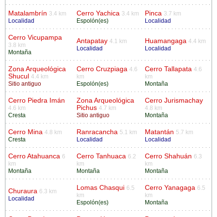
Matalambrín
Cerro Yachica
Pinca
3.4 km
3.4 km
3.7 km
Localidad
Espolón(es)
Localidad
Cerro Vicupampa
Antapatay
Huamangaga
4.1 km
4.4 km
3.8 km
Localidad
Localidad
Montaña
Zona Arqueológica
Cerro Cruzpiaga
Cerro Tallapata
4.6
4.6
Shucul
4.4 km
km
km
Sitio antiguo
Espolón(es)
Montaña
Cerro Piedra Imán
Zona Arqueológica
Cerro Jurismachay
Pichus
4.6 km
4.7 km
4.8 km
Cresta
Sitio antiguo
Montaña
Cerro Mina
Ranracancha
Matantán
4.8 km
5.1 km
5.7 km
Cresta
Localidad
Localidad
Cerro Atahuanca
Cerro Tanhuaca
Cerro Shahuán
6
6.2
6.3
km
km
km
Montaña
Montaña
Montaña
Lomas Chasqui
Cerro Yanagaga
6.5
6.5
Churaura
6.3 km
km
km
Localidad
Espolón(es)
Montaña