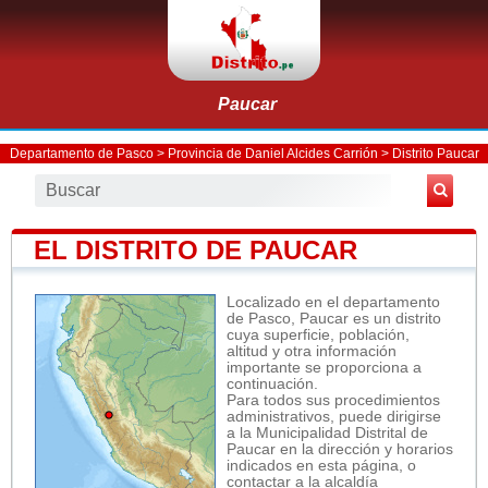
Paucar
Departamento de Pasco
>
Provincia de Daniel Alcides Carrión
>
Distrito Paucar
EL DISTRITO DE PAUCAR
Localizado en el departamento
de Pasco, Paucar es un distrito
cuya superficie, población,
altitud y otra información
importante se proporciona a
continuación.
Para todos sus procedimientos
administrativos, puede dirigirse
a la Municipalidad Distrital de
Paucar en la dirección y horarios
indicados en esta página, o
contactar a la alcaldía