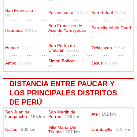
14.9 km
San Francisco
16.9
Pallanchacra
San Rafael
23.3 km
28.8 km
km
San Francisco de
San Miguel de Cauri
Huariaca
Asis de Yarusyacan
28.9 km
32.4 km
30.1 km
San Pedro de
Huacar
Ticlacayan
32.6 km
35.6 km
Chaulan
35.4 km
Simon Bolivar
38.1
Ambo
Jesus
37.5 km
38.6 km
km
DISTANCIA ENTRE PAUCAR Y
LOS PRINCIPALES DISTRITOS
DE PERÚ
San Juan de
San Martin de
Ate
: 192 km
Lurigancho
: 195 km
Porres
: 196 km
Villa Maria Del
Callao
: 203 km
Carabayllo
: 181 km
Triunfo
: 207 km