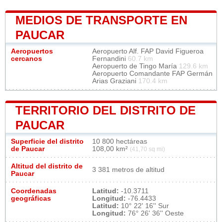
MEDIOS DE TRANSPORTE EN
PAUCAR
Aeropuertos
Aeropuerto Alf. FAP David Figueroa
cercanos
Fernandini
60.7 km
Aeropuerto de Tingo María
129.6 km
Aeropuerto Comandante FAP Germán
Arias Graziani
170.4 km
TERRITORIO DEL DISTRITO DE
PAUCAR
Superficie del distrito
10 800 hectáreas
de Paucar
108,00 km²
(41,70 sq mi)
Altitud del distrito de
3 381 metros de altitud
Paucar
Coordenadas
Latitud:
-10.3711
geográficas
Longitud:
-76.4433
Latitud:
10° 22' 16'' Sur
Longitud:
76° 26' 36'' Oeste