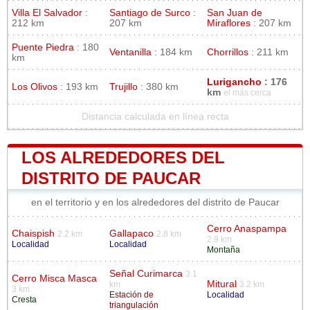
Villa El Salvador
:
Santiago de Surco
:
San Juan de
212 km
207 km
Miraflores
: 207 km
Puente Piedra
: 180
Ventanilla
: 184 km
Chorrillos
: 211 km
km
Lurigancho
: 176
Los Olivos
: 193 km
Trujillo
: 380 km
km
el más cerca
Distancia calculada en línea recta
LOS ALREDEDORES DEL
DISTRITO DE PAUCAR
en el territorio y en los alrededores del distrito de Paucar
Cerro Anaspampa
Chaispish
Gallapaco
2.2 km
2.8 km
2.9 km
Localidad
Localidad
Montaña
Señal Curimarca
3.1
Cerro Misca Masca
Mitural
km
3.2 km
3 km
Estación de
Localidad
Cresta
triangulación