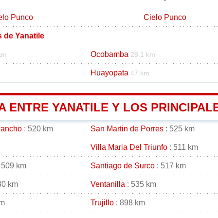
elo Punco
Cielo Punco
s de Yanatile
Ocobamba
km
28.1 km
Huayopata
47 km
A ENTRE YANATILE Y LOS PRINCIPAL
gancho
: 520 km
San Martin de Porres
: 525 km
Villa Maria Del Triunfo
: 511 km
 509 km
Santiago de Surco
: 517 km
30 km
Ventanilla
: 535 km
km
Trujillo
: 898 km