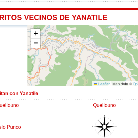
RITOS VECINOS DE YANATILE
+
−
Leaflet
|
Map data ©
Op
itan con Yanatile
uellouno
Quellouno
elo Punco