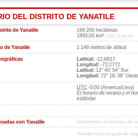
IO DEL DISTRITO DE YANATILE
strito de Yanatile
199 200 hectáreas
1992,00 km²
(769,12 sq mi)
ito de Yanatile
1 148 metros de altitud
ográficas
Latitud:
-12.6817
Longitud:
-72.2772
Latitud:
12° 40' 54'' Sur
Longitud:
72° 16' 38'' Oest
UTC
-5:00 (America/Lima)
El horario de verano y el ho
estándar
nadas con Yanatile
Actualmente, el municipio de Y
Yanatile no forma parte de nin