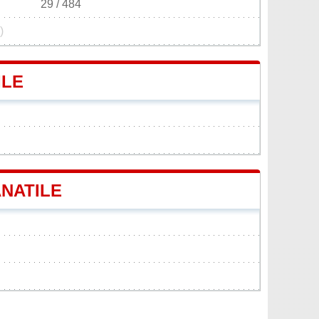
29 / 484
)
ILE
ANATILE