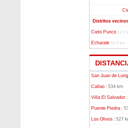
Ci
Distritos vecino
Cielo Punco
12.2 
Echarate
33.9 km
DISTANCI
San Juan de Luri
Callao
: 534 km
Villa El Salvador
:
Puente Piedra
: 5
Los Olivos
: 527 