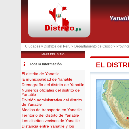
Yanati
Ciudades y Distritos del Perú >
Departamento de Cusco
>
Provinc
MAPA DEL SITIO
EL DISTR
Toda la información
El distrito de Yanatile
la municipalidad de Yanatile
Demografía del distrito de Yanatile
Números oficiales del distrito de
Yanatile
División administrativa del distrito
de Yanatile
Medios de transporte en Yanatile
Territorio del distrito de Yanatile
Los distritos vecinos de Yanatile
Distancia entre Yanatile y los