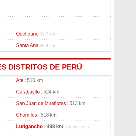
Quellouno
30.7 km
Santa Ana
49.4 km
ES DISTRITOS DE PERÚ
Ate
: 510 km
Carabayllo
: 524 km
San Juan de Miraflores
: 513 km
Chorrillos
: 518 km
Lurigancho
: 488 km
el más cerca