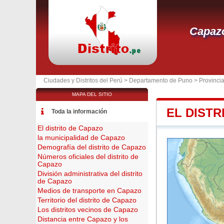
Capaz
Ciudades y Distritos del Perú >
Departamento de Puno
>
Provincia
MAPA DEL SITIO
EL DISTR
Toda la información
El distrito de Capazo
la municipalidad de Capazo
Demografía del distrito de Capazo
Números oficiales del distrito de
Capazo
División administrativa del distrito
de Capazo
Medios de transporte en Capazo
Territorio del distrito de Capazo
Los distritos vecinos de Capazo
Distancia entre Capazo y los