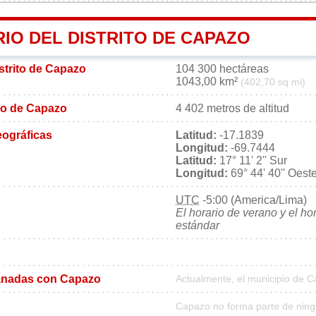
IO DEL DISTRITO DE CAPAZO
istrito de Capazo
104 300 hectáreas
1043,00 km²
(402,70 sq mi)
rito de Capazo
4 402 metros de altitud
ográficas
Latitud:
-17.1839
Longitud:
-69.7444
Latitud:
17° 11' 2'' Sur
Longitud:
69° 44' 40'' Oest
UTC
-5:00 (America/Lima)
El horario de verano y el ho
estándar
anadas con Capazo
Actualmente, el municipio de 
Capazo no forma parte de ning