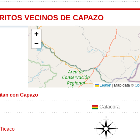
TRITOS VECINOS DE CAPAZO
+
−
Leaflet
|
Map data ©
Op
mitan con Capazo
Catacora
Ticaco