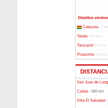
Distritos vecin
Catacora
27.8
Tarata
44.6 km
Tarucachi
48.8 km
Pisacoma
49.8 km
DISTANCI
San Juan de Luri
Callao
: 980 km
Villa El Salvador
: