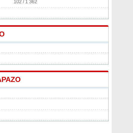
102 / 1 362
ZO
CAPAZO