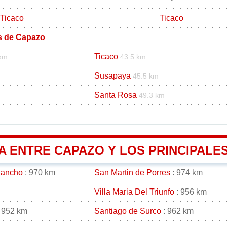
Ticaco
Ticaco
os de Capazo
Ticaco
 km
43.5 km
Susapaya
45.5 km
Santa Rosa
49.3 km
A ENTRE CAPAZO Y LOS PRINCIPALES
gancho
: 970 km
San Martin de Porres
: 974 km
Villa Maria Del Triunfo
: 956 km
 952 km
Santiago de Surco
: 962 km