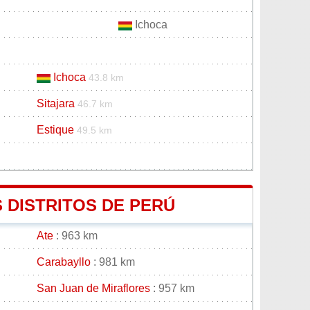
Ichoca
Ichoca
43.8 km
Sitajara
46.7 km
Estique
49.5 km
 DISTRITOS DE PERÚ
Ate
: 963 km
Carabayllo
: 981 km
San Juan de Miraflores
: 957 km