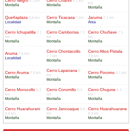
Cerro Negro
Cerro Charini
6.1 km
6.1 km
km
Montaña
Montaña
Montaña
Queñaplaza
Cerro Ticacasa
Jaruma
6.8 km
7 km
7.1 km
Localidad
Montaña
Área
Cerro Ichupatilla
Cerro Camborisa
Cerro Chuñave
7.1
7.3
7.5
km
km
km
Montaña
Montaña
Montaña
Cerro Chontacollo
Cerro Altos Pistala
Aruma
7.6 km
7.7 km
7.8 km
Localidad
Montaña
Montaña
Cerro Lapanana
8
Cerro Aruma
Cerro Poromo
7.9 km
8.1 km
km
Montaña
Montaña
Montaña
Cerro Morocollo
Cerro Coromillo
Cerro Chujune
8.2
8.3
8.3
km
km
km
Montaña
Montaña
Montaña
Cerro Huarahurani
Cerro Jancoaque
Cerro Huarahuarane
8.6
8.4 km
km
8.9 km
Montaña
Montaña
Montaña