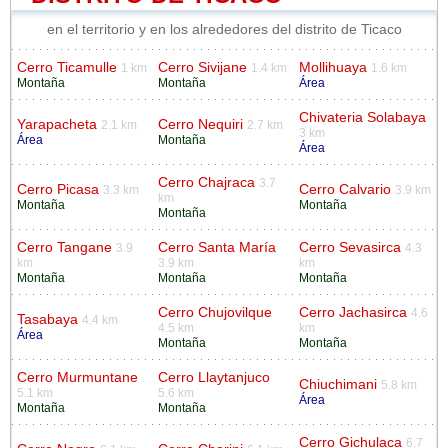
en el territorio y en los alrededores del distrito de Ticaco
Cerro Ticamulle
Cerro Sivijane
Mollihuaya
1 km
1.4 km
1.6 km
Montaña
Montaña
Área
Chivateria Solabaya
Yarapacheta
Cerro Nequiri
2.1 km
2.7 km
3 km
Área
Montaña
Área
Cerro Chajraca
3.7
Cerro Picasa
Cerro Calvario
3.3 km
3.9 km
km
Montaña
Montaña
Montaña
Cerro Tangane
Cerro Santa María
Cerro Sevasirca
3.9
4.3
km
3.9 km
km
Montaña
Montaña
Montaña
Cerro Chujovilque
Cerro Jachasirca
4.6
Tasabaya
4.4 km
4.5 km
km
Área
Montaña
Montaña
Cerro Murmuntane
Cerro Llaytanjuco
Chiuchimani
5.8 km
5.1 km
5.6 km
Área
Montaña
Montaña
Cerro Gichulaca
6.7