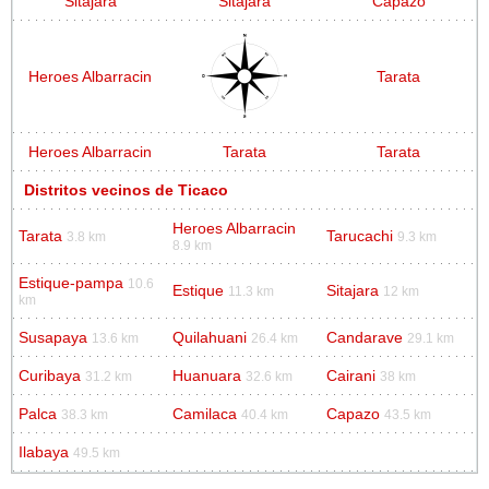
Sitajara
Sitajara
Capazo
Heroes Albarracin
Tarata
Heroes Albarracin
Tarata
Tarata
Distritos vecinos de Ticaco
Heroes Albarracin
Tarata
Tarucachi
3.8 km
9.3 km
8.9 km
Estique-pampa
10.6
Estique
Sitajara
11.3 km
12 km
km
Susapaya
Quilahuani
Candarave
13.6 km
26.4 km
29.1 km
Curibaya
Huanuara
Cairani
31.2 km
32.6 km
38 km
Palca
Camilaca
Capazo
38.3 km
40.4 km
43.5 km
Ilabaya
49.5 km