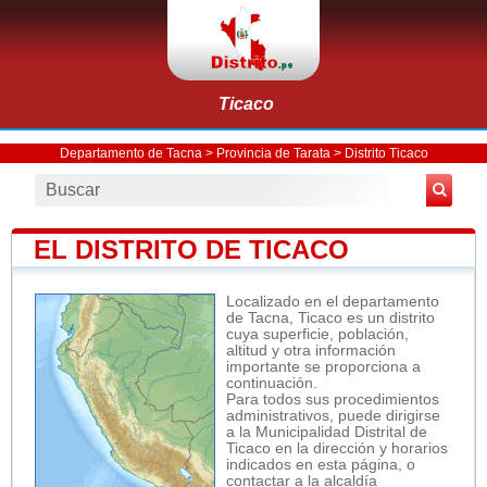
Ticaco
Departamento de Tacna
>
Provincia de Tarata
>
Distrito Ticaco
EL DISTRITO DE TICACO
Localizado en el departamento
de Tacna, Ticaco es un distrito
cuya superficie, población,
altitud y otra información
importante se proporciona a
continuación.
Para todos sus procedimientos
administrativos, puede dirigirse
a la Municipalidad Distrital de
Ticaco en la dirección y horarios
indicados en esta página, o
contactar a la alcaldía