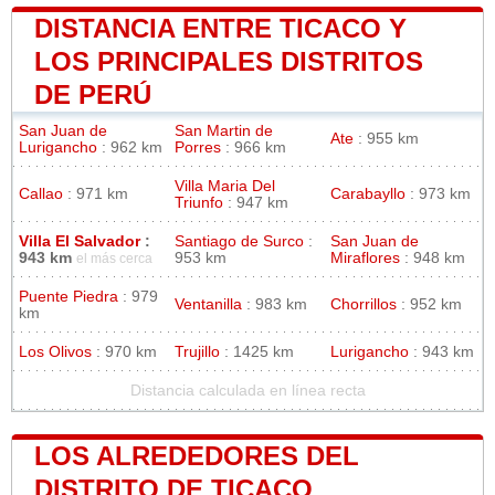
DISTANCIA ENTRE TICACO Y
LOS PRINCIPALES DISTRITOS
DE PERÚ
San Juan de
San Martin de
Ate
: 955 km
Lurigancho
: 962 km
Porres
: 966 km
Villa Maria Del
Callao
: 971 km
Carabayllo
: 973 km
Triunfo
: 947 km
Villa El Salvador
:
Santiago de Surco
:
San Juan de
943 km
953 km
Miraflores
: 948 km
el más cerca
Puente Piedra
: 979
Ventanilla
: 983 km
Chorrillos
: 952 km
km
Los Olivos
: 970 km
Trujillo
: 1425 km
Lurigancho
: 943 km
Distancia calculada en línea recta
LOS ALREDEDORES DEL
DISTRITO DE TICACO