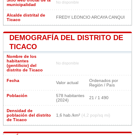
Sitio web oficial de la
No disponible
municipalidad
Alcalde distrital de
FREDY LEONCIO ARCAYA CANQUI
Ticaco
DEMOGRAFÍA DEL DISTRITO DE
TICACO
Nombre de los
habitantes
No disponible
(gentilicio) del
distrito de Ticaco
Fecha
Ordenados por
Valor actual
Región / País
Población
578 habitantes
21 / 1 490
(2024)
Densidad de
población del distrito
1,6 hab./km²
(4,2 pop/sq mi)
de Ticaco