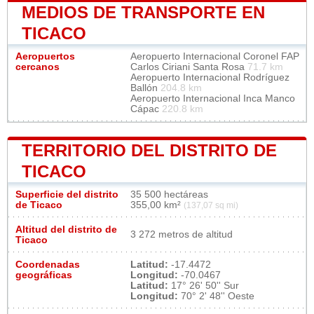
MEDIOS DE TRANSPORTE EN
TICACO
Aeropuertos
Aeropuerto Internacional Coronel FAP
cercanos
Carlos Ciriani Santa Rosa
71.7 km
Aeropuerto Internacional Rodríguez
Ballón
204.8 km
Aeropuerto Internacional Inca Manco
Cápac
220.8 km
TERRITORIO DEL DISTRITO DE
TICACO
Superficie del distrito
35 500 hectáreas
de Ticaco
355,00 km²
(137,07 sq mi)
Altitud del distrito de
3 272 metros de altitud
Ticaco
Coordenadas
Latitud:
-17.4472
geográficas
Longitud:
-70.0467
Latitud:
17° 26' 50'' Sur
Longitud:
70° 2' 48'' Oeste