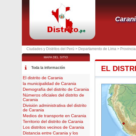
Carani
Ciudades y Distritos del Perú >
Departamento de Lima
>
Provinci
MAPA DEL SITIO
EL DISTR
Toda la información
El distrito de Carania
la municipalidad de Carania
Demografía del distrito de Carania
Números oficiales del distrito de
Carania
División administrativa del distrito
de Carania
Medios de transporte en Carania
Territorio del distrito de Carania
Los distritos vecinos de Carania
Distancia entre Carania y los