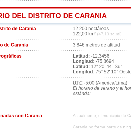
IO DEL DISTRITO DE CARANIA
strito de Carania
12 200 hectáreas
122,00 km²
(47,10 sq mi)
ito de Carania
3 846 metros de altitud
ográficas
Latitud:
-12.3456
Longitud:
-75.8694
Latitud:
12° 20' 44'' Sur
Longitud:
75° 52' 10'' Oest
UTC
-5:00 (America/Lima)
El horario de verano y el ho
estándar
nadas con Carania
Actualmente, el municipio de 
Carania no forma parte de nin