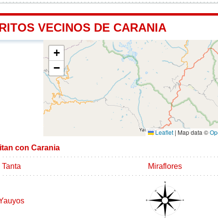
RITOS VECINOS DE CARANIA
+
−
Leaflet
|
Map data ©
Op
mitan con Carania
Tanta
Miraflores
Yauyos