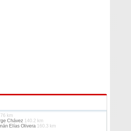
é
76 km
orge Chávez
140.2 km
nán Elías Olivera
160.3 km