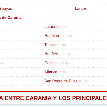
Yauyos
Laraos
s de Carania
Laraos
9.2 km
Huantan
13.9 km
Tomas
18 km
Huañec
29.8 km
Cochas
 km
31.8 km
Allauca
m
32.8 km
San Pedro de Pilas
40.7 km
A ENTRE CARANIA Y LOS PRINCIPALE