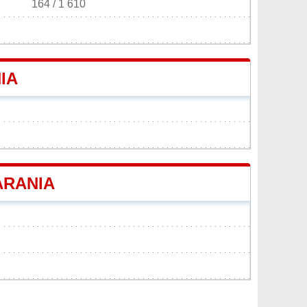
164 / 1 610
IA
ARANIA