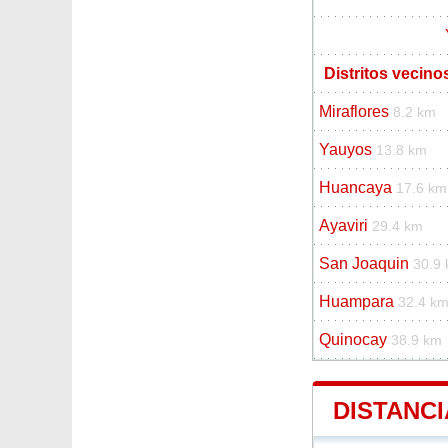
Distritos vecino
Miraflores
8.2 km
Yauyos
13.8 km
Huancaya
17.6 km
Ayaviri
29.4 km
San Joaquin
30.9
Huampara
32.4 k
Quinocay
38.9 km
DISTANCI