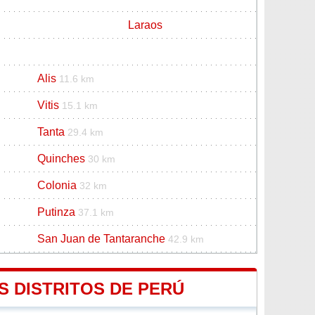
Laraos
Alis
11.6 km
Vitis
15.1 km
Tanta
29.4 km
Quinches
30 km
Colonia
32 km
Putinza
37.1 km
San Juan de Tantaranche
42.9 km
S DISTRITOS DE PERÚ