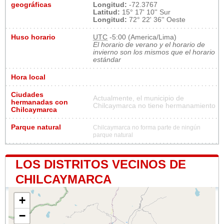
geográficas
Longitud:
-72.3767
Latitud:
15° 17' 10'' Sur
Longitud:
72° 22' 36'' Oeste
Huso horario
UTC
-5:00 (America/Lima)
El horario de verano y el horario de
invierno son los mismos que el horario
estándar
Hora local
Ciudades
Actualmente, el municipio de
hermanadas con
Chilcaymarca no tiene hermanamiento
Chilcaymarca
Parque natural
Chilcaymarca no forma parte de ningún
parque natural
LOS DISTRITOS VECINOS DE
CHILCAYMARCA
+
−