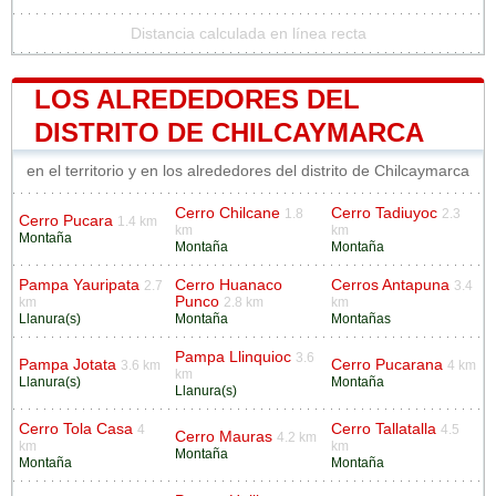
Distancia calculada en línea recta
LOS ALREDEDORES DEL
DISTRITO DE CHILCAYMARCA
en el territorio y en los alrededores del distrito de Chilcaymarca
Cerro Chilcane
Cerro Tadiuyoc
1.8
2.3
Cerro Pucara
1.4 km
km
km
Montaña
Montaña
Montaña
Pampa Yauripata
Cerro Huanaco
Cerros Antapuna
2.7
3.4
Punco
km
2.8 km
km
Llanura(s)
Montaña
Montañas
Pampa Llinquioc
3.6
Pampa Jotata
Cerro Pucarana
3.6 km
4 km
km
Llanura(s)
Montaña
Llanura(s)
Cerro Tola Casa
Cerro Tallatalla
4
4.5
Cerro Mauras
4.2 km
km
km
Montaña
Montaña
Montaña