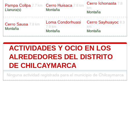
Cerro Ichonasta
7.8
Pampa Collpa
Cerro Huisaca
7.7 km
7.8 km
km
Llanura(s)
Montaña
Montaña
Loma Condorhuasi
Cerro Sayhuayoc
8.3
Cerro Sausa
7.8 km
7.9 km
km
Montaña
Montaña
Montaña
ACTIVIDADES Y OCIO EN LOS
ALREDEDORES DEL DISTRITO
DE CHILCAYMARCA
Ninguna actividad registrada para el municipio de Chilcaymarca