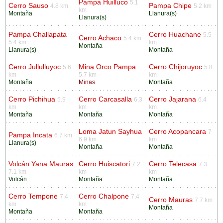
Pampa Huilluco
5.1
Cerro Sauso
Pampa Chipe
4.8 km
5.2 km
km
Montaña
Llanura(s)
Llanura(s)
Pampa Challapata
Cerro Huachane
5.5
Cerro Achaco
5.4 km
5.4 km
km
Montaña
Llanura(s)
Montaña
Cerro Jullulluyoc
Mina Orco Pampa
Cerro Chijoruyoc
5.6
5.8
km
5.7 km
km
Montaña
Minas
Montaña
Cerro Pichihua
Cerro Carcasalla
Cerro Jajarana
5.9
6.3
6.4
km
km
km
Montaña
Montaña
Montaña
Loma Jatun Sayhua
Cerro Acopancara
7
Pampa Incata
6.7 km
6.9 km
km
Llanura(s)
Montaña
Montaña
Volcán Yana Mauras
Cerro Huiscatori
Cerro Telecasa
7.2
7.3
7.1 km
km
km
Volcán
Montaña
Montaña
Cerro Tempone
Cerro Chalpone
7.4
7.4
Cerro Mauras
7.7 km
km
km
Montaña
Montaña
Montaña