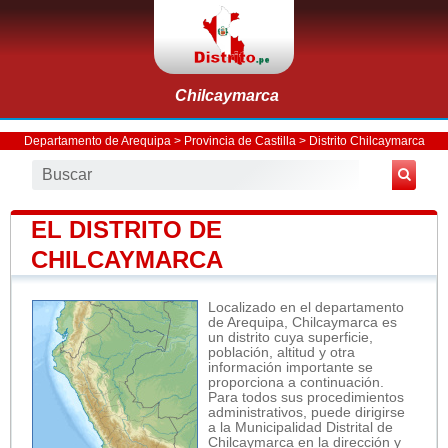
Chilcaymarca
Departamento de Arequipa
>
Provincia de Castilla
>
Distrito Chilcaymarca
EL DISTRITO DE
CHILCAYMARCA
Localizado en el departamento
de Arequipa, Chilcaymarca es
un distrito cuya superficie,
población, altitud y otra
información importante se
proporciona a continuación.
Para todos sus procedimientos
administrativos, puede dirigirse
a la Municipalidad Distrital de
Chilcaymarca en la dirección y