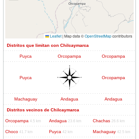
Leaflet
|
Map data ©
OpenStreetMap
contributors
Distritos que limitan con Chilcaymarca
Puyca
Orcopampa
Orcopampa
Puyca
Orcopampa
Machaguay
Andagua
Andagua
Distritos vecinos de Chilcaymarca
Orcopampa
Andagua
Chachas
4.5 km
23.6 km
26.6 km
Choco
Puyca
Machaguay
41.7 km
42 km
42.5 km