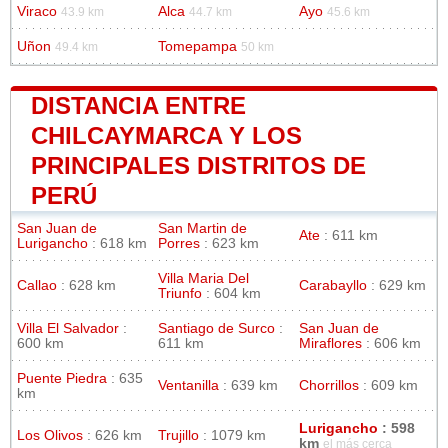
Viraco
Alca
Ayo
43.9 km
44.7 km
45.6 km
Uñon
Tomepampa
49.4 km
50 km
DISTANCIA ENTRE
CHILCAYMARCA Y LOS
PRINCIPALES DISTRITOS DE
PERÚ
San Juan de
San Martin de
Ate
: 611 km
Lurigancho
: 618 km
Porres
: 623 km
Villa Maria Del
Callao
: 628 km
Carabayllo
: 629 km
Triunfo
: 604 km
Villa El Salvador
:
Santiago de Surco
:
San Juan de
600 km
611 km
Miraflores
: 606 km
Puente Piedra
: 635
Ventanilla
: 639 km
Chorrillos
: 609 km
km
Lurigancho
: 598
Los Olivos
: 626 km
Trujillo
: 1079 km
km
el más cerca