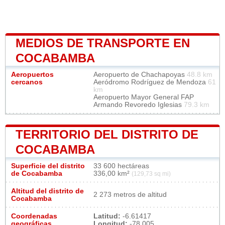
MEDIOS DE TRANSPORTE EN
COCABAMBA
Aeropuertos
Aeropuerto de Chachapoyas
48.8 km
cercanos
Aeródromo Rodríguez de Mendoza
61
km
Aeropuerto Mayor General FAP
Armando Revoredo Iglesias
79.3 km
TERRITORIO DEL DISTRITO DE
COCABAMBA
Superficie del distrito
33 600 hectáreas
de Cocabamba
336,00 km²
(129,73 sq mi)
Altitud del distrito de
2 273 metros de altitud
Cocabamba
Coordenadas
Latitud:
-6.61417
geográficas
Longitud:
-78.005