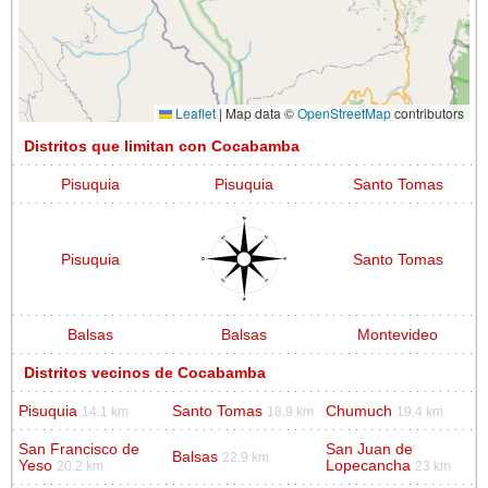
Leaflet
|
Map data ©
OpenStreetMap
contributors
Distritos que limitan con Cocabamba
Pisuquia
Pisuquia
Santo Tomas
Pisuquia
Santo Tomas
Balsas
Balsas
Montevideo
Distritos vecinos de Cocabamba
Pisuquia
Santo Tomas
Chumuch
14.1 km
18.9 km
19.4 km
San Francisco de
San Juan de
Balsas
22.9 km
Yeso
Lopecancha
20.2 km
23 km