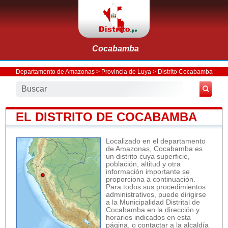
Cocabamba
Departamento de Amazonas
>
Provincia de Luya
>
Distrito Cocabamba
EL DISTRITO DE COCABAMBA
Localizado en el departamento
de Amazonas, Cocabamba es
un distrito cuya superficie,
población, altitud y otra
información importante se
proporciona a continuación.
Para todos sus procedimientos
administrativos, puede dirigirse
a la Municipalidad Distrital de
Cocabamba en la dirección y
horarios indicados en esta
página, o contactar a la alcaldía