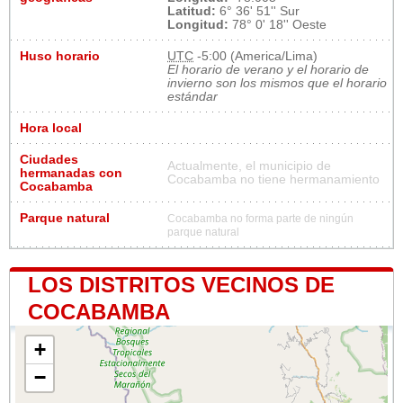
Latitud:
6° 36' 51'' Sur
Longitud:
78° 0' 18'' Oeste
Huso horario
UTC
-5:00 (America/Lima)
El horario de verano y el horario de
invierno son los mismos que el horario
estándar
Hora local
Ciudades
Actualmente, el municipio de
hermanadas con
Cocabamba no tiene hermanamiento
Cocabamba
Parque natural
Cocabamba no forma parte de ningún
parque natural
LOS DISTRITOS VECINOS DE
COCABAMBA
+
−