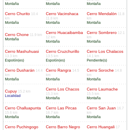
Montaña
Montaña
Montaña
Cerro Churito
Cerro Vacinshaca
Cerro Mendalón
10.4
11.8
km
11.8 km
km
Montaña
Montaña
Montaña
Cerro Huacaibamba
Cerro Sombrero
12.1
Cerro Chone
11.9 km
12 km
km
Montaña
Montaña
Montaña
Cerro Mashuhuasi
Cerro Cruzchurillo
Cerro Los Chalacos
13.3 km
13.5 km
14.1 km
Espolón(es)
Espolón(es)
Pendiente(s)
Cerro Dusharán
Cerro Rangra
Cerro Soroche
14.4
14.5
14.8
km
km
km
Montaña
Montaña
Montaña
Cerro Los Chacos
Cerro Laumache
Cupuy
15.2 km
15.3 km
15.5 km
Localidad
Montaña
Montaña
Cerro Challuapunta
Cerro Las Pircas
Cerro San Juan
16.7
15.6 km
16.7 km
km
Montaña
Montaña
Montaña
Cerro Puchingogo
Cerro Barro Negro
Cerro Huangali
17