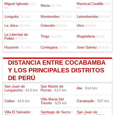
Miguel Iglesias
Mariscal Castilla
23.1
24.8
Maria
23.7 km
km
km
Longuita
Montevideo
Leimebamba
25.1 km
25.3 km
26.5 km
La Jalca
Celendin
Utco
28.8 km
29.6 km
29.9 km
La Libertad de
Tingo
Magdalena
31.4 km
32 km
Pallan
30.8 km
Huasmin
Cortegana
Jose Galvez
33.1 km
34 km
34.8 km
DISTANCIA ENTRE COCABAMBA
Y LOS PRINCIPALES DISTRITOS
DE PERÚ
San Juan de
San Martin de
Ate
: 614 km
Lurigancho
: 613 km
Porres
: 612 km
Villa Maria Del
Callao
: 614 km
Carabayllo
: 597 km
Triunfo
: 629 km
Villa El Salvador
:
Santiago de Surco
:
San Juan de