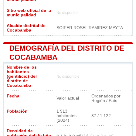
Sitio web oficial de la
No disponible
municipalidad
Alcalde distrital de
SOIFER ROSEL RAMIREZ MAYTA
Cocabamba
DEMOGRAFÍA DEL DISTRITO DE
COCABAMBA
Nombre de los
habitantes
(gentilicio) del
No disponible
distrito de
Cocabamba
Fecha
Ordenados por
Valor actual
Región / País
Población
1 913
habitantes
37 / 1 122
(2024)
Densidad de
población del distrito
5,7 hab./km²
(14,7 pop/sq mi)