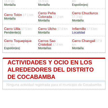
16.8 km
16.9 km
km
Montaña
Montaña
Espolón(es)
Cerro Peña
Cerro Chucllurco
Cerro Tolón
17.1 km
Colorada
17.2 km
17.3 km
Montaña
Montaña
Montaña
Cerro Ulila
Cerro Ulcho
Infiernillo
17.5 km
17.6 km
17.6 km
Pendiente(s)
Montaña
Localidad
Cerro Toquepique
Cerros Sao
Cerro Changali
17.8
Cristobal
17.7 km
17.8 km
km
Espolón(es)
Montañas
Montaña
ACTIVIDADES Y OCIO EN LOS
ALREDEDORES DEL DISTRITO
DE COCABAMBA
Ninguna actividad registrada para el municipio de Cocabamba