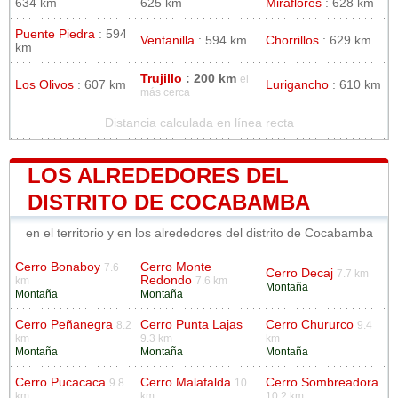
634 km
625 km
Miraflores
: 628 km
Puente Piedra
: 594
Ventanilla
: 594 km
Chorrillos
: 629 km
km
Trujillo
: 200 km
el
Los Olivos
: 607 km
Lurigancho
: 610 km
más cerca
Distancia calculada en línea recta
LOS ALREDEDORES DEL
DISTRITO DE COCABAMBA
en el territorio y en los alrededores del distrito de Cocabamba
Cerro Bonaboy
Cerro Monte
7.6
Cerro Decaj
7.7 km
Redondo
km
7.6 km
Montaña
Montaña
Montaña
Cerro Peñanegra
Cerro Punta Lajas
Cerro Chururco
8.2
9.4
km
9.3 km
km
Montaña
Montaña
Montaña
Cerro Pucacaca
Cerro Malafalda
Cerro Sombreadora
9.8
10
km
km
10.2 km