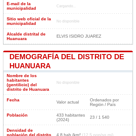
E-mail de la
Cargando...
municipalidad
Sitio web oficial de la
No disponible
municipalidad
Alcalde distrital de
ELVIS ISIDRO JUAREZ
Huanuara
DEMOGRAFÍA DEL DISTRITO DE
HUANUARA
Nombre de los
habitantes
No disponible
(gentilicio) del
distrito de Huanuara
Fecha
Ordenados por
Valor actual
Región / País
Población
433 habitantes
23 / 1 540
(2024)
Densidad de
población del distrito
4,8 hab./km²
(12,5 pop/sq mi)