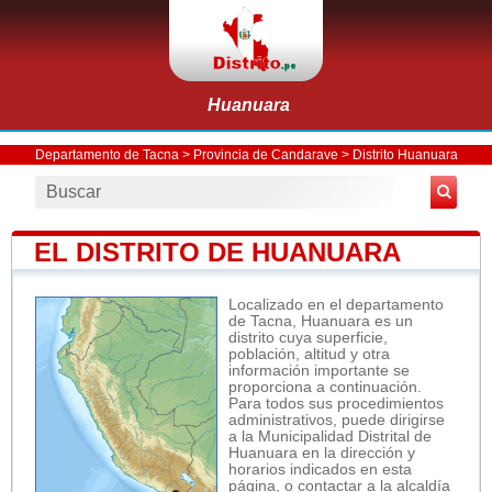
Huanuara
Departamento de Tacna
>
Provincia de Candarave
>
Distrito Huanuara
EL DISTRITO DE HUANUARA
Localizado en el departamento
de Tacna, Huanuara es un
distrito cuya superficie,
población, altitud y otra
información importante se
proporciona a continuación.
Para todos sus procedimientos
administrativos, puede dirigirse
a la Municipalidad Distrital de
Huanuara en la dirección y
horarios indicados en esta
página, o contactar a la alcaldía