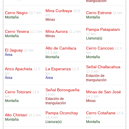
triangulación
Mina Curibaya
10.9
Cerro Negro
Cerro Estrone
10.7 km
11 km
km
Montaña
Montaña
Minas
Pampa Patapatani
Cerro Yesera
Mina Aurora
11.1 km
11.2 km
12 km
Montaña
Minas
Llanura(s)
Alto de Camilaca
Cerro Cancoso
12.4
El Jaguay
12 km
12.1 km
km
Área
Montaña
Montaña
Señal Challacahua
Anco Apacheta
La Esperanza
12.5
12.9
13.3 km
km
km
Estación de
Área
Área
triangulación
Señal Borongueña
Cerro Totorani
Minas de San José
13.8
14 km
km
14.1 km
Estación de
Montaña
Minas
triangulación
Pampa Oconchay
Cerro Cotañane
14.4
Alto Chintari
14.1 km
14.4 km
km
Montaña
Llanura(s)
Montaña