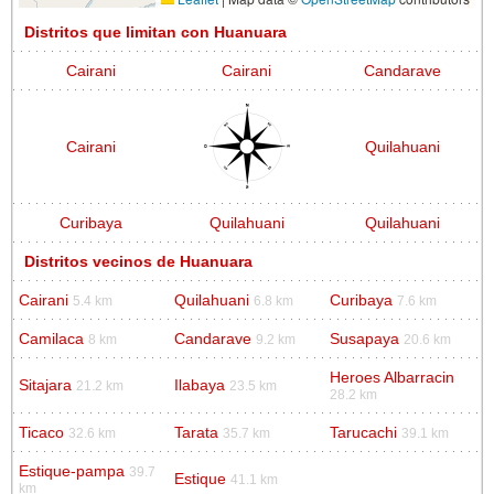
Distritos que limitan con Huanuara
Cairani
Cairani
Candarave
Cairani
Quilahuani
Curibaya
Quilahuani
Quilahuani
Distritos vecinos de Huanuara
Cairani
Quilahuani
Curibaya
5.4 km
6.8 km
7.6 km
Camilaca
Candarave
Susapaya
8 km
9.2 km
20.6 km
Heroes Albarracin
Sitajara
Ilabaya
21.2 km
23.5 km
28.2 km
Ticaco
Tarata
Tarucachi
32.6 km
35.7 km
39.1 km
Estique-pampa
39.7
Estique
41.1 km
km