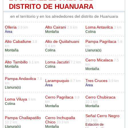
DISTRITO DE HUANUARA
en el territorio y en los alrededores del distrito de Huanuara
Olleria
Alto Cairani
Loma Antavilca
0.9 km
2.8 km
3 km
Área
Montaña
Colina
Alto Caballune
Alto de Quiilahuani
Pampa Pagrilaca
3.8
5.8
km
5.4 km
km
Montaña
Colina
Llanura(s)
Cerro Micalaca
7.5
Alto Tambillo
Loma Jacutiri
6.1 km
7.2 km
km
Montaña
Colina
Montaña
Pampa Andavilca
7.8
Larampuquio
Tres Cruces
8.7 km
8.9 km
km
Área
Área
Llanura(s)
Cerro Pagrilaca
Cerro Chubiraca
9.8
Loma Viluya
9 km
km
10.1 km
Colina
Montaña
Montaña
Señal Cerro Negro
Pampa Challapatillo
Cerro Inchupalla
10.3 km
Chico
10.2 km
10.3 km
Estación de
Llanura(s)
Montaña