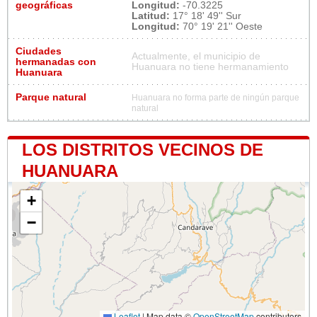
geográficas
Longitud:
-70.3225
Latitud:
17° 18' 49'' Sur
Longitud:
70° 19' 21'' Oeste
Ciudades
Actualmente, el municipio de
hermanadas con
Huanuara no tiene hermanamiento
Huanuara
Parque natural
Huanuara no forma parte de ningún parque
natural
LOS DISTRITOS VECINOS DE
HUANUARA
+
−
Leaflet
|
Map data ©
OpenStreetMap
contributors