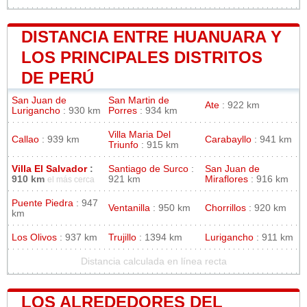
DISTANCIA ENTRE HUANUARA Y
LOS PRINCIPALES DISTRITOS
DE PERÚ
San Juan de
San Martin de
Ate
: 922 km
Lurigancho
: 930 km
Porres
: 934 km
Villa Maria Del
Callao
: 939 km
Carabayllo
: 941 km
Triunfo
: 915 km
Villa El Salvador
:
Santiago de Surco
:
San Juan de
910 km
921 km
Miraflores
: 916 km
el más cerca
Puente Piedra
: 947
Ventanilla
: 950 km
Chorrillos
: 920 km
km
Los Olivos
: 937 km
Trujillo
: 1394 km
Lurigancho
: 911 km
Distancia calculada en línea recta
LOS ALREDEDORES DEL