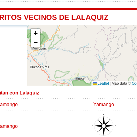
RITOS VECINOS DE LALAQUIZ
+
−
Leaflet
|
Map data ©
Op
mitan con Lalaquiz
amango
Yamango
amango