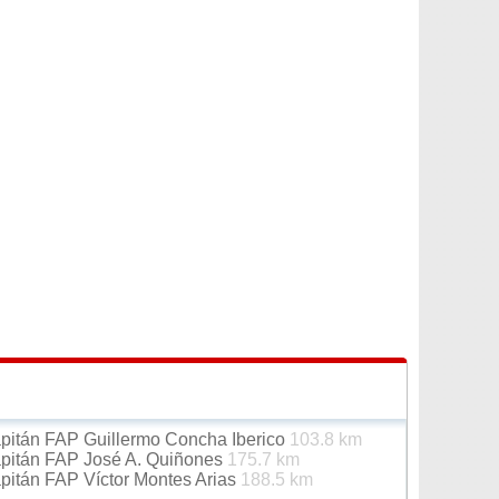
apitán FAP Guillermo Concha Iberico
103.8 km
apitán FAP José A. Quiñones
175.7 km
apitán FAP Víctor Montes Arias
188.5 km