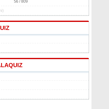
56 / 809
mi)
UIZ
ALAQUIZ