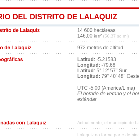
IO DEL DISTRITO DE LALAQUIZ
strito de Lalaquiz
14 600 hectáreas
146,00 km²
(56,37 sq mi)
ito de Lalaquiz
972 metros de altitud
ográficas
Latitud:
-5.21583
Longitud:
-79.68
Latitud:
5° 12' 57'' Sur
Longitud:
79° 40' 48'' Oest
UTC
-5:00 (America/Lima)
El horario de verano y el ho
estándar
nadas con Lalaquiz
Actualmente, el municipio de L
Lalaquiz no forma parte de nin