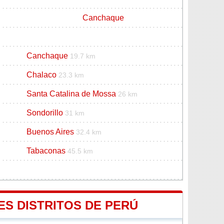
Canchaque
Canchaque
19.7 km
Chalaco
23.3 km
Santa Catalina de Mossa
26 km
Sondorillo
31 km
Buenos Aires
32.4 km
Tabaconas
45.5 km
ES DISTRITOS DE PERÚ