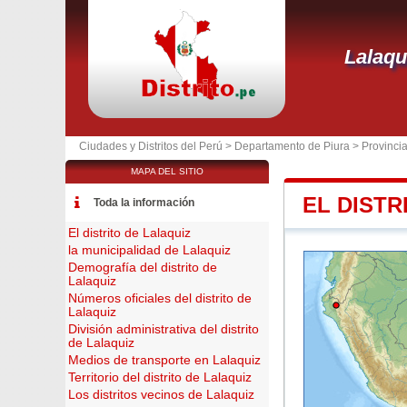
Lalaqu
Ciudades y Distritos del Perú >
Departamento de Piura
>
Provinc
MAPA DEL SITIO
EL DISTR
Toda la información
El distrito de Lalaquiz
la municipalidad de Lalaquiz
Demografía del distrito de
Lalaquiz
Números oficiales del distrito de
Lalaquiz
División administrativa del distrito
de Lalaquiz
Medios de transporte en Lalaquiz
Territorio del distrito de Lalaquiz
Los distritos vecinos de Lalaquiz