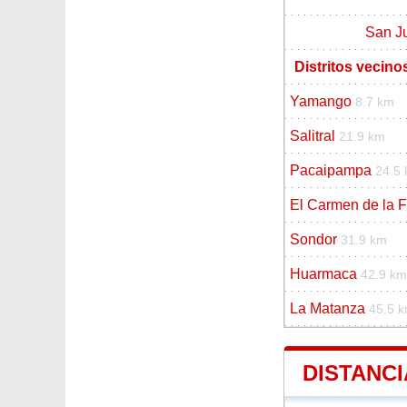
San J
Distritos vecino
Yamango
8.7 km
Salitral
21.9 km
Pacaipampa
24.5
El Carmen de la F
Sondor
31.9 km
Huarmaca
42.9 km
La Matanza
45.5 
DISTANCI