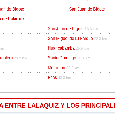
uan de Bigote
San Juan de Bigote
s de Lalaquiz
San Juan de Bigote
16.6 km
San Miguel de El Faique
22.3 km
Huancabamba
 km
25.6 km
rontera
Santo Domingo
28.9 km
30.1 km
Morropon
32.2 km
Frias
43.3 km
km
A ENTRE LALAQUIZ Y LOS PRINCIPAL