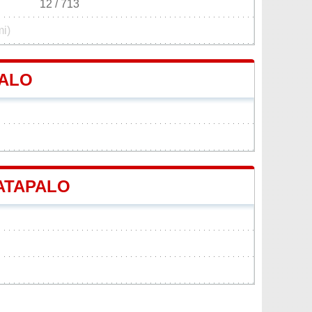
12 / 713
mi)
PALO
MATAPALO