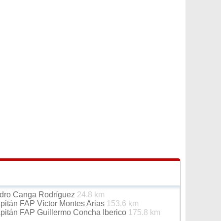
edro Canga Rodríguez
24.8 km
apitán FAP Víctor Montes Arias
153.6 km
apitán FAP Guillermo Concha Iberico
175.8 km