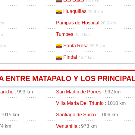
19.1 km
Huaquillas
22.9 km
Pampas de Hospital
km
26.6 km
Tumbes
km
31.2 km
Santa Rosa
 km
36.8 km
Pindal
49.4 km
A ENTRE MATAPALO Y LOS PRINCIPA
gancho
: 993 km
San Martin de Porres
: 992 km
Villa Maria Del Triunfo
: 1010 km
 1015 km
Santiago de Surco
: 1006 km
74 km
Ventanilla
: 973 km