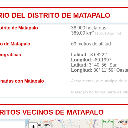
IO DEL DISTRITO DE MATAPALO
istrito de Matapalo
38 900 hectáreas
389,00 km²
(150,19 sq mi)
ito de Matapalo
69 metros de altitud
ográficas
Latitud:
-3.68222
Longitud:
-80.1997
Latitud:
3° 40' 56'' Sur
Longitud:
80° 11' 59'' Oest
nadas con Matapalo
Actualmente, el municipio de 
Matapalo no forma parte de ni
TRITOS VECINOS DE MATAPALO
+