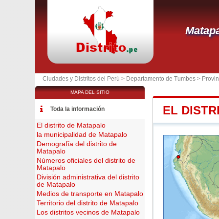
Matap
Ciudades y Distritos del Perú >
Departamento de Tumbes
>
Provin
MAPA DEL SITIO
EL DISTR
Toda la información
El distrito de Matapalo
la municipalidad de Matapalo
Demografía del distrito de
Matapalo
Números oficiales del distrito de
Matapalo
División administrativa del distrito
de Matapalo
Medios de transporte en Matapalo
Territorio del distrito de Matapalo
Los distritos vecinos de Matapalo