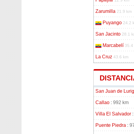
12.9 km
Zarumilla
21.9 km
Puyango
24.2 
San Jacinto
28.1 
Marcabelí
35.4
La Cruz
43.6 km
DISTANCI
San Juan de Luri
Callao
: 992 km
Villa El Salvador
:
Puente Piedra
: 9