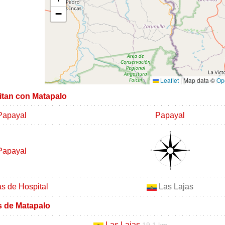
−
Leaflet
|
Map data ©
Op
mitan con Matapalo
Papayal
Papayal
Papayal
 de Hospital
Las Lajas
s de Matapalo
Las Lajas