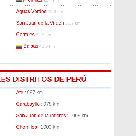
21.4 km
Aguas Verdes
22.9 km
San Juan de la Virgen
26.7 km
Corrales
32.5 km
Balsas
42.5 km
LES DISTRITOS DE PERÚ
Ate
: 997 km
Carabayllo
: 978 km
San Juan de Miraflores
: 1009 km
Chorrillos
: 1009 km