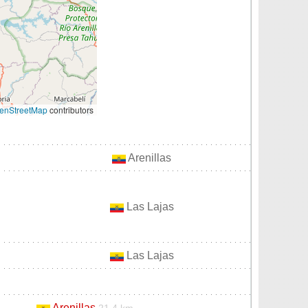
enStreetMap
contributors
Arenillas
Las Lajas
Las Lajas
Arenillas