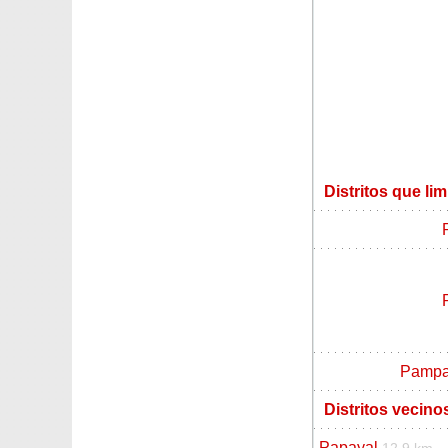
Distritos que li
Pampas
Distritos vecino
Papayal