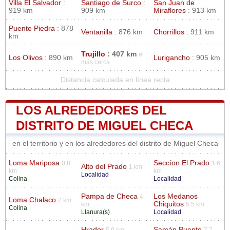
Villa El Salvador
:
Santiago de Surco
:
San Juan de
919 km
909 km
Miraflores
: 913 km
Puente Piedra
: 878
Ventanilla
: 876 km
Chorrillos
: 911 km
km
Trujillo
: 407 km
el
Los Olivos
: 890 km
Lurigancho
: 905 km
más cerca
Distancia calculada en línea recta
LOS ALREDEDORES DEL
DISTRITO DE MIGUEL CHECA
en el territorio y en los alrededores del distrito de Miguel Checa
Loma Mariposa
Seccíon El Prado
0.8
1.6
Alto del Prado
1 km
km
km
Localidad
Colina
Localidad
Pampa de Checa
Los Medanos
4
Loma Chalaco
2 km
Chiquitos
km
5.5 km
Colina
Llanura(s)
Localidad
Hrador
Samán Puente
5.9 km
7.7