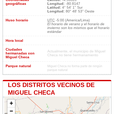
geográficas
Longitud:
-80.8147
Latitud:
4° 54' 1'' Sur
Longitud:
80° 48' 53'' Oeste
Huso horario
UTC
-5:00 (America/Lima)
El horario de verano y el horario de
invierno son los mismos que el horario
estándar
Hora local
Ciudades
Actualmente, el municipio de Miguel
hermanadas con
Checa no tiene hermanamiento
Miguel Checa
Parque natural
Miguel Checa no forma parte de ningún
parque natural
LOS DISTRITOS VECINOS DE
MIGUEL CHECA
+
−