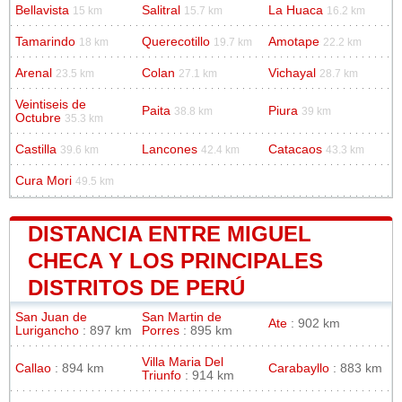
Bellavista
Salitral
La Huaca
15 km
15.7 km
16.2 km
Tamarindo
Querecotillo
Amotape
18 km
19.7 km
22.2 km
Arenal
Colan
Vichayal
23.5 km
27.1 km
28.7 km
Veintiseis de
Paita
Piura
38.8 km
39 km
Octubre
35.3 km
Castilla
Lancones
Catacaos
39.6 km
42.4 km
43.3 km
Cura Mori
49.5 km
DISTANCIA ENTRE MIGUEL
CHECA Y LOS PRINCIPALES
DISTRITOS DE PERÚ
San Juan de
San Martin de
Ate
: 902 km
Lurigancho
: 897 km
Porres
: 895 km
Villa Maria Del
Callao
: 894 km
Carabayllo
: 883 km
Triunfo
: 914 km