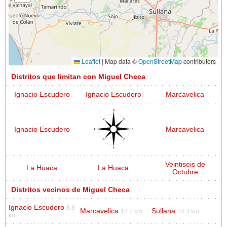
Leaflet
|
Map data ©
OpenStreetMap
contributors
Distritos que limitan con Miguel Checa
Ignacio Escudero
Ignacio Escudero
Marcavelica
Ignacio Escudero
Marcavelica
Veintiseis de
La Huaca
La Huaca
Octubre
Distritos vecinos de Miguel Checa
Ignacio Escudero
8.8
Marcavelica
Sullana
12.7 km
14.3 km
km