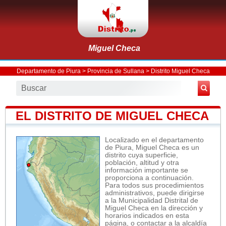
Miguel Checa
Departamento de Piura
>
Provincia de Sullana
>
Distrito Miguel Checa
EL DISTRITO DE MIGUEL CHECA
Localizado en el departamento
de Piura, Miguel Checa es un
distrito cuya superficie,
población, altitud y otra
información importante se
proporciona a continuación.
Para todos sus procedimientos
administrativos, puede dirigirse
a la Municipalidad Distrital de
Miguel Checa en la dirección y
horarios indicados en esta
página, o contactar a la alcaldía