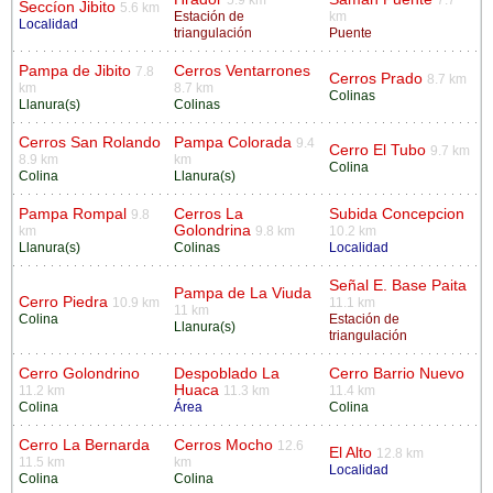
Seccíon Jibito
5.6 km
Estación de
km
Localidad
triangulación
Puente
Pampa de Jibito
Cerros Ventarrones
7.8
Cerros Prado
8.7 km
km
8.7 km
Colinas
Llanura(s)
Colinas
Cerros San Rolando
Pampa Colorada
9.4
Cerro El Tubo
9.7 km
8.9 km
km
Colina
Colina
Llanura(s)
Pampa Rompal
Cerros La
Subida Concepcion
9.8
Golondrina
km
9.8 km
10.2 km
Llanura(s)
Colinas
Localidad
Señal E. Base Paita
Pampa de La Viuda
Cerro Piedra
10.9 km
11.1 km
11 km
Colina
Estación de
Llanura(s)
triangulación
Cerro Golondrino
Despoblado La
Cerro Barrio Nuevo
Huaca
11.2 km
11.3 km
11.4 km
Colina
Área
Colina
Cerro La Bernarda
Cerros Mocho
12.6
El Alto
12.8 km
11.5 km
km
Localidad
Colina
Colina