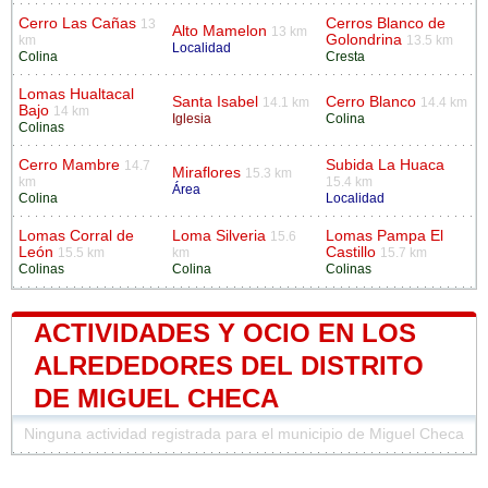
Cerro Las Cañas
Cerros Blanco de
13
Alto Mamelon
13 km
Golondrina
km
13.5 km
Localidad
Colina
Cresta
Lomas Hualtacal
Santa Isabel
Cerro Blanco
14.1 km
14.4 km
Bajo
14 km
Iglesia
Colina
Colinas
Cerro Mambre
Subida La Huaca
14.7
Miraflores
15.3 km
km
15.4 km
Área
Colina
Localidad
Lomas Corral de
Loma Silveria
Lomas Pampa El
15.6
León
Castillo
15.5 km
km
15.7 km
Colinas
Colina
Colinas
ACTIVIDADES Y OCIO EN LOS
ALREDEDORES DEL DISTRITO
DE MIGUEL CHECA
Ninguna actividad registrada para el municipio de Miguel Checa