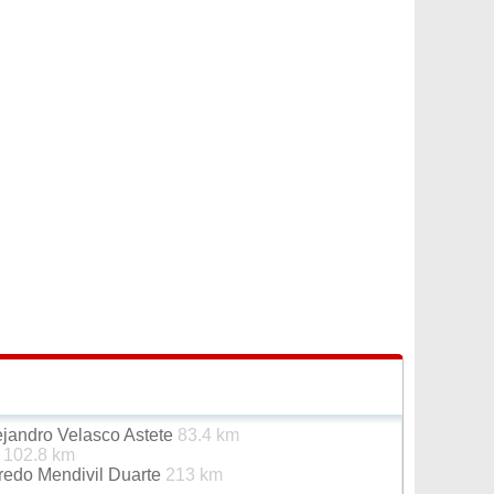
ejandro Velasco Astete
83.4 km
s
102.8 km
redo Mendivil Duarte
213 km