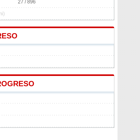
27 / 896
mi)
RESO
PROGRESO