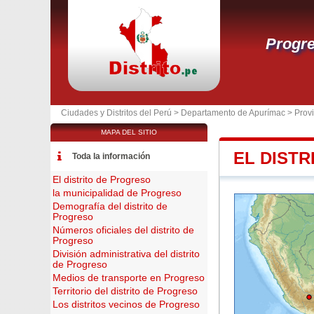
Progr
Ciudades y Distritos del Perú >
Departamento de Apurímac
>
Prov
MAPA DEL SITIO
EL DIST
Toda la información
El distrito de Progreso
la municipalidad de Progreso
Demografía del distrito de
Progreso
Números oficiales del distrito de
Progreso
División administrativa del distrito
de Progreso
Medios de transporte en Progreso
Territorio del distrito de Progreso
Los distritos vecinos de Progreso