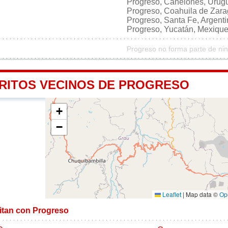
Progreso, Canelones, Urug
Progreso, Coahuila de Zar
Progreso, Santa Fe, Argent
Progreso, Yucatán, Mexiqu
Progreso no forma parte de ni
TRITOS VECINOS DE PROGRESO
+
−
Leaflet
|
Map data ©
Op
mitan con Progreso