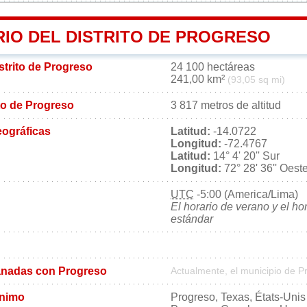
RIO DEL DISTRITO DE PROGRESO
istrito de Progreso
24 100 hectáreas
241,00 km²
(93,05 sq mi)
ito de Progreso
3 817 metros de altitud
ográficas
Latitud:
-14.0722
Longitud:
-72.4767
Latitud:
14° 4' 20'' Sur
Longitud:
72° 28' 36'' Oest
UTC
-5:00 (America/Lima)
El horario de verano y el ho
estándar
nadas con Progreso
Actualmente, el municipio de 
ónimo
Progreso, Texas, États-Unis