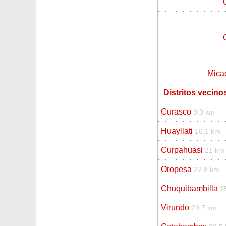
Mica
Distritos vecin
Curasco
9.9 km
Huayllati
16.1 km
Curpahuasi
21 km
Oropesa
22.8 km
Chuquibambilla
2
Virundo
29.7 km