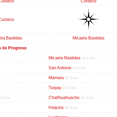
Curasco
Curasco
Curasco
ela Bastidas
Micaela Bastidas
os de Progreso
Micaela Bastidas
15.6 km
San Antonio
19.2 km
Mamara
21.3 km
Turpay
23.4 km
Challhuahuacho
5.3 km
25.4 km
Haquira
34.9 km