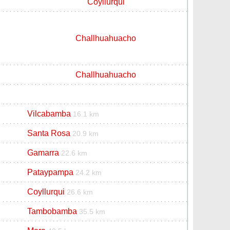
Coyllurqui
Challhuahuacho
Challhuahuacho
Vilcabamba
16.1 km
Santa Rosa
20.9 km
Gamarra
22.6 km
Pataypampa
24.2 km
Coyllurqui
26.6 km
Tambobamba
35.5 km