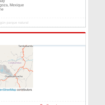
uay
agoza, Mexique
ine
e
ngún parque natural
enStreetMap
contributors